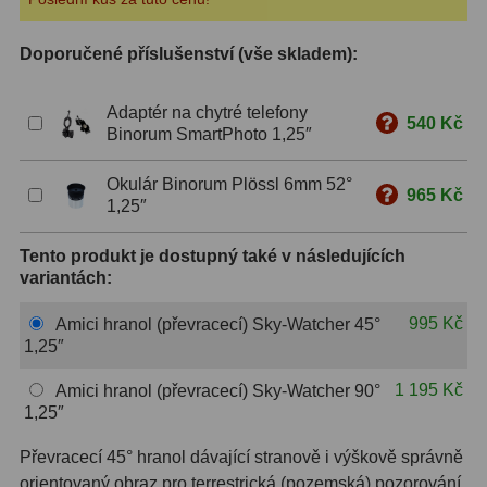
S mřížkou
6
Doporučené příslušenství (vše skladem):
Speciální
1
Adaptér na chytré telefony
540 Kč
Ostatní
29
Binorum SmartPhoto 1,25″
Barlow
65
Okulár Binorum Plössl 6mm 52°
965 Kč
1,25″
Filtry
181
Tento produkt je dostupný také v následujících
Měsíční a Polarizační
24
variantách:
Sluneční
43
995 Kč
Amici hranol (převracecí) Sky-Watcher 45°
1,25″
CLS a UHC
13
1 195 Kč
Amici hranol (převracecí) Sky-Watcher 90°
Mlhovinové
14
1,25″
OIII
3
Převracecí 45° hranol dávající stranově i výškově správně
orientovaný obraz pro terrestrická (pozemská) pozorování.