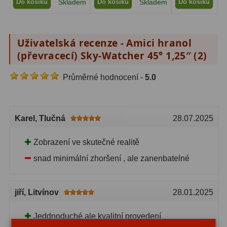
Do košíku
Skladem
Do košíku
Skladem
Do košíku
S
Adaptéry T2
39
Adaptéry M48
33
Uživatelská recenze - Amici hranol
(převracecí) Sky-Watcher 45° 1,25″ (
2
)
Filtry L-RGB
7
Průměrné hodnocení -
5.0
Filtry Pass
6
Filtry Block
10
Karel
, Tlučná
28.07.2025
Filtry Clip
5
Zobrazení ve skutečné realitě
Filtry CCD Hα, OIII
7
snad minimální zhoršení , ale zanenbatelné
Filtrová kola a rámy
16
Rovnače a reduktory
13
jiří
, Litvínov
28.01.2025
Zaostření
11
Jeddnoduché ale kvalitní provedení