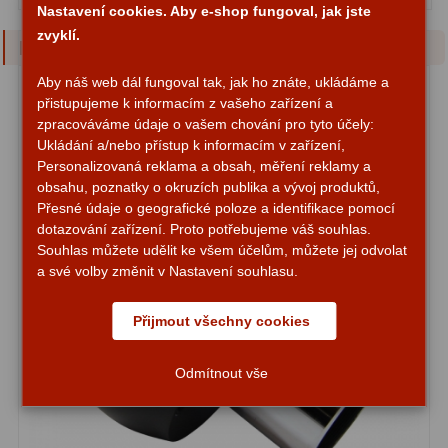
ADC, Tilting
14
Nastavení cookies. Aby e-shop fungoval, jak jste
zvyklí.
Podobné zboží
Rotátory
34
Aby náš web dál fungoval tak, jak ho znáte, ukládáme a
Komponenty
78
přistupujeme k informacím z vašeho zařízení a
zpracováváme údaje o vašem chování pro tyto účely:
Helical výtahy
11
Ukládání a/nebo přístup k informacím v zařízení,
Personalizovaná reklama a obsah, měření reklamy a
Okulárové výtahy
44
obsahu, poznatky o okruzích publika a vývoj produktů,
Přesné údaje o geografické poloze a identifikace pomocí
Adaptéry k okulárovým
dotazování zařízení. Proto potřebujeme váš souhlas.
výtahům
8
Souhlas můžete udělit ke všem účelům, můžete jej odvolat
a své volby změnit v Nastavení souhlasu.
Primární zrcadla
9
Přijmout všechny cookies
Sekundární zrcadla
6
Odmítnout vše
Příslušenství
188
Redukce 1,25" a 2"
17