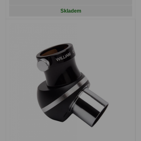
Lovecké a turistické
113
Skladem
Námořní
11
Sportovní
54
Kapesní
14
Divadelní
2
Univerzální
41
Dálkoměry a Noční vidění
17
Dálkoměry
9
Noční vidění
8
Mikroskopy
92