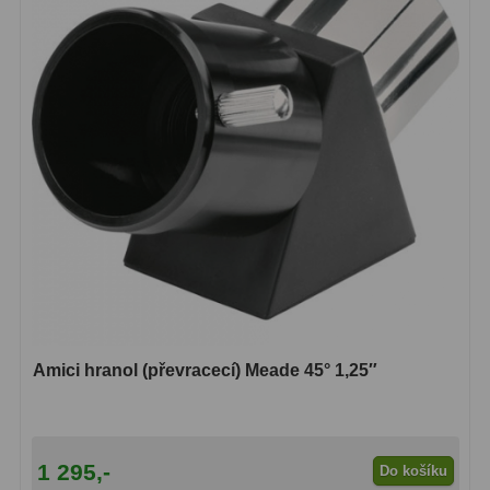
Amici hranoly 45°
11
Amici hranoly 90°
7
Pozorovací dalekohledy
56
Kompaktní
11
Turistické
24
Myslivecké
2
Pro pozorování přírody a
ornitologie
18
Amici hranol (převracecí) Meade 45° 1,25″
Dárkové
1
Binokulární dalekohledy
279
1 295,-
Do košíku
Astronomické
44