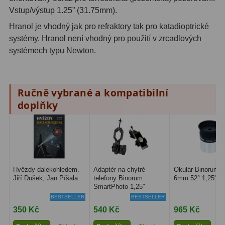
Hβ
4
Vstup/výstup 1.25” (31.75mm).
Hranol je vhodný jak pro refraktory tak pro katadioptrické
SII
2
systémy. Hranol není vhodný pro použití v zrcadlových
Planetární
6
systémech typu Newton.
Proti světelnému znečištění
6
Ručně vybrané a kompatibilní
Barevné
66
doplňky
AstroFoto
284
Planetární kamery
20
Deep-Sky kamery
28
Hvězdy dalekohledem.
Adaptér na chytré
Okulár Binorum P
Jiří Dušek, Jan Píšala.
telefony Binorum
6mm 52° 1,25″
Guiding kamery
14
SmartPhoto 1,25″
BESTSELLER
BESTSELLER
T-kroužky
16
350 Kč
540 Kč
965 Kč
Adaptéry projekční
11