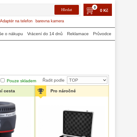
0
0 Kč
Adaptér na telefon
barevna kamera
še o nákupu
Vrácení do 14 dnů
Reklamace
Průvodce
Řadit podle
Pouze skladem
ní cesta
Pro náročné