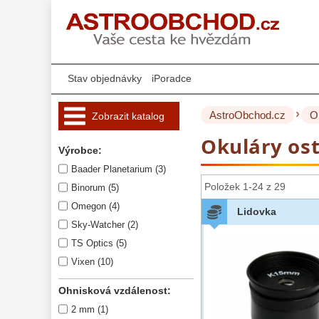
Stav objednávky
iPoradce
›
AstroObchod.cz
O
Zobrazit katalog
Okuláry ost
Hvězdářské 
Výrobce:
dalekohledy 
221
Baader Planetarium (3)
Okuláry 
455
Položek 1-24 z 29
Binorum (5)
Plössl a Super
Omegon (4)
Lidovka
Plössl
120
Sky-Watcher (2)
Širokoúhlé WA
TS Optics (5)
(52°-60°)
84
Vixen (10)
SWA (62°-78°)
86
UWA (80°-98°)
Ohnisková vzdálenost:
22
XWA (100°-120°)
17
2 mm (1)