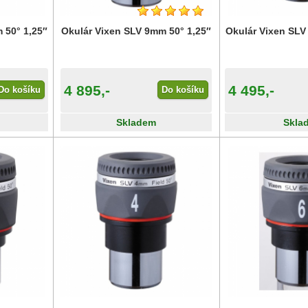
 50° 1,25″
Okulár Vixen SLV 9mm 50° 1,25″
Okulár Vixen SLV
4 895,-
4 495,-
Do košíku
Do košíku
Skladem
Skla