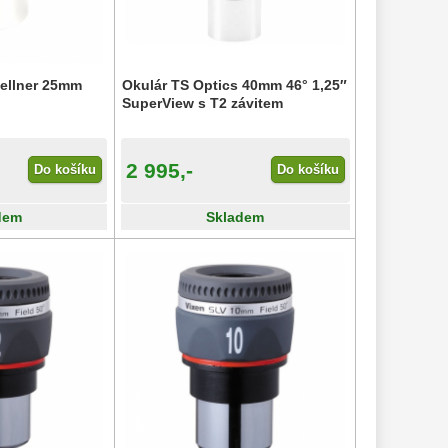
ellner 25mm
Okulár TS Optics 40mm 46° 1,25″
SuperView s T2 závitem
2 995,-
Do košíku
Do košíku
dem
Skladem