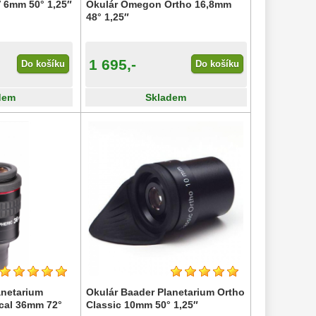
V 6mm 50° 1,25″
Okulár Omegon Ortho 16,8mm
48° 1,25″
1 695,-
Do košíku
Do košíku
dem
Skladem
anetarium
Okulár Baader Planetarium Ortho
cal 36mm 72°
Classic 10mm 50° 1,25″