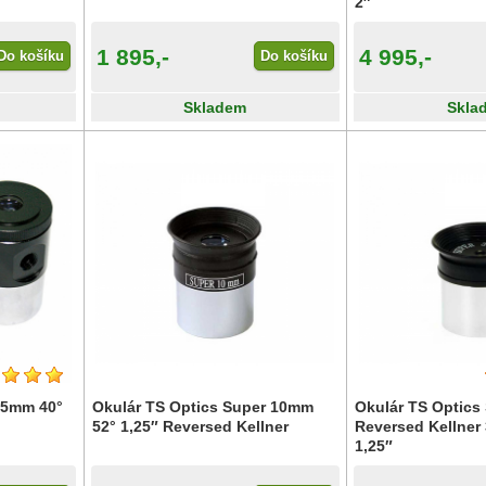
2″
1 895,-
4 995,-
Do košíku
Do košíku
Skladem
Skla
,5mm 40°
Okulár TS Optics Super 10mm
Okulár TS Optics
52° 1,25″ Reversed Kellner
Reversed Kellner
1,25″