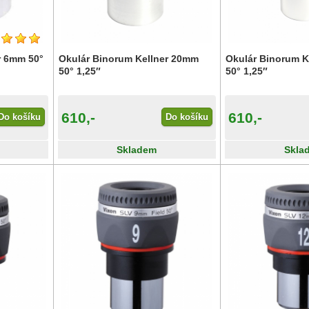
r 6mm 50°
Okulár Binorum Kellner 20mm
Okulár Binorum K
50° 1,25″
50° 1,25″
610,-
610,-
Do košíku
Do košíku
Skladem
Skla