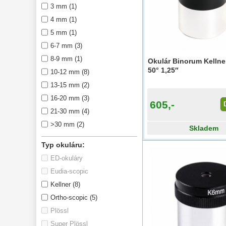
Planetární
31
3 mm (1)
ZOOM
12
4 mm (1)
ED a Flat Field
12
5 mm (1)
S mřížkou
6
6-7 mm (3)
Speciální
1
8-9 mm (1)
Okulár Binorum Kelln
Ostatní
29
50° 1,25″
10-12 mm (8)
Barlow
65
13-15 mm (2)
Filtry 
180
16-20 mm (3)
605,-
21-30 mm (4)
AstroFoto 
284
>30 mm (2)
Skladem
Komponenty 
78
Typ okuláru:
Příslušenství 
188
ED-okuláry
Montáže 
99
Eudia-scopic
Kellner (8)
Zrcátka a hranoly 
60
Ortho-scopic (5)
Pozorovací 
Plössl
dalekohledy 
56
Super Plössl