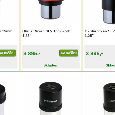
er 15mm
Okulár Vixen SLV 15mm 50°
Okulár Vixen SLV
1,25″
1,25″
3 895,-
3 995,-
Do košíku
Do košíku
Skladem
Skla