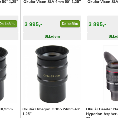
 50° 1,25″
Okulár Vixen SLV 4mm 50° 1,25″
Okulár Vixen SL
3 995,-
3 895,-
Do košíku
Do košíku
Skladem
Skla
 10,5mm
Okulár Omegon Ortho 24mm 48°
Okulár Baader Pl
1,25″
Hyperion Aspheri