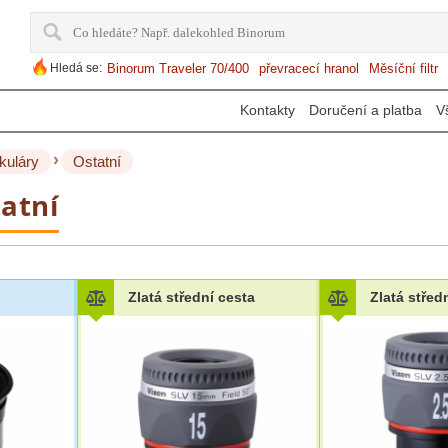
Hledá se:
Binorum Traveler 70/400
převracecí hranol
Měsíční filtr
Kontakty
Doručení a platba
V
›
kuláry
Ostatní
atní
Zlatá střední cesta
Zlatá střed