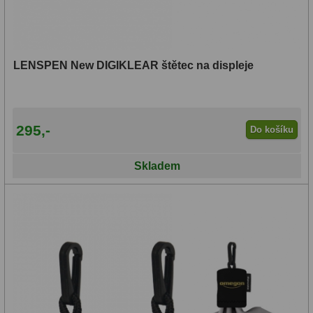
Čidla
2
Teploměry a vlhkoměry
15
Lupy
69
LENSPEN New DIGIKLEAR štětec na displeje
Astronomická literatura
10
295,-
Do košíku
Skladem