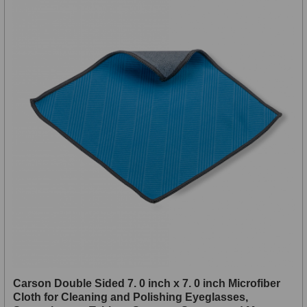
S mřížkou
6
Speciální
1
Ostatní
29
Barlow
65
Filtry
180
Měsíční a Polarizační
24
Sluneční
42
CLS a UHC
13
Mlhovinové
14
Carson Double Sided 7. 0 inch x 7. 0 inch Microfiber
OIII
3
Cloth for Cleaning and Polishing Eyeglasses,