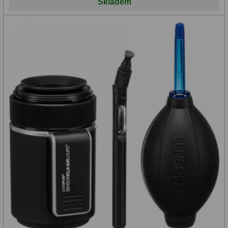
Skladem
Zrcátka a hranoly
2
Výtahy a ostření
1
Hledáčky
32
Seřízení
21
Svítilny
5
Kufry a tašky
64
Čištění
28
Ostatní
18
Montáže
99
Azimutální AZ
6
Paralaktické EQ
19