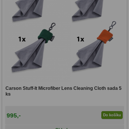
ADC, Tilting
14
Rotátory
34
Komponenty
78
Helical výtahy
11
Okulárové výtahy
44
Adaptéry k okulárovým
výtahům
8
Primární zrcadla
9
Carson Stuff-It Microfiber Lens Cleaning Cloth sada 5
ks
Sekundární zrcadla
6
Příslušenství
188
995,-
Do košíku
Redukce 1,25" a 2"
17