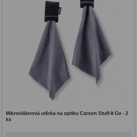
Lovecké a turistické
113
Námořní
11
Sportovní
54
Kapesní
14
Divadelní
2
Univerzální
41
Dálkoměry a Noční vidění
17
Dálkoměry
9
Mikrovláknová utěrka na optiku Carson Stuff-It Go - 2
Noční vidění
8
ks
Mikroskopy
92