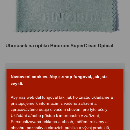
Ubrousek na optiku Binorum SuperClean Optical
85,-
Do košíku
Nastavení cookies. Aby e-shop fungoval, jak jste
zvyklí.
Skladem
Aby náš web dál fungoval tak, jak ho znáte, ukládáme a
přistupujeme k informacím z vašeho zařízení a
zpracováváme údaje o vašem chování pro tyto účely:
Ukládání a/nebo přístup k informacím v zařízení,
Personalizovaná reklama a obsah, měření reklamy a
obsahu, poznatky o okruzích publika a vývoj produktů,