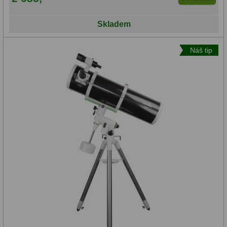
(56)
Skladem
Rovníková
Náš tip
(53)
Dobson
(23)
Bez
montáže
(91)
Stolní
(3)