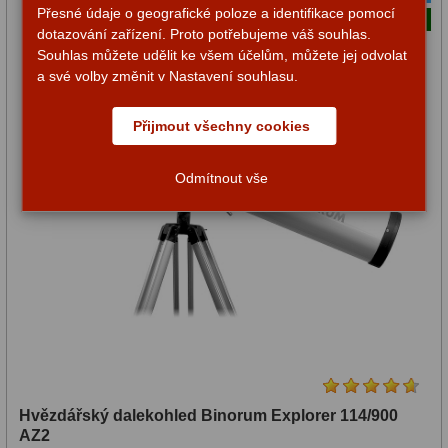
Přesné údaje o geografické poloze a identifikace pomocí
114-
Náš tip
dotazování zařízení. Proto potřebujeme váš souhlas.
Souhlas můžete udělit ke všem účelům, můžete jej odvolat
129
a své volby změnit v Nastavení souhlasu.
mm
Přijmout všechny cookies
(25)
Odmítnout vše
130-
149
mm
(9)
150-
199
Hvězdářský dalekohled Binorum Explorer 114/900
mm
AZ2