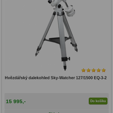
899
mm
(22)
900-
1199
mm
(47)
1200-
Hvězdářský dalekohled Sky-Watcher 127/1500 EQ-3-2
1500
mm
15 995,-
Do košíku
(35)