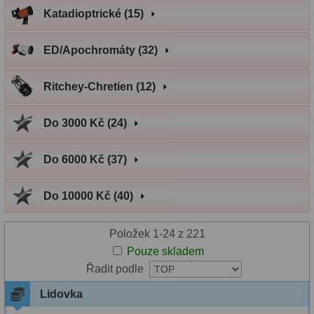
Do 6000 Kč
37
Katadioptrické
(15)
Chretien
12
Průvodce
Do 10000 Kč
40
ED/Apochromáty
(32)
Do
IPoradce
Okuláry
453
3000
Ritchey-Chretien
(12)
Stav
Plössl a Super Plössl
120
Kč
24
Objednávky
Do 3000 Kč
(24)
Širokoúhlé WA (52°-60°)
82
Do
SWA (62°-78°)
86
Do 6000 Kč
(37)
6000
UWA (80°-98°)
22
Do 10000 Kč
(40)
Kč
37
XWA (100°-120°)
17
Do
Položek 1-24 z 221
Planetární
29
Pouze skladem
10000
Řadit podle
ZOOM
12
Kč
40
Lidovka
ED a Flat Field
12