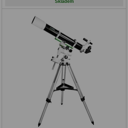
Skladem
>1500
mm
(21)
Zrušit
vybrané
parametry