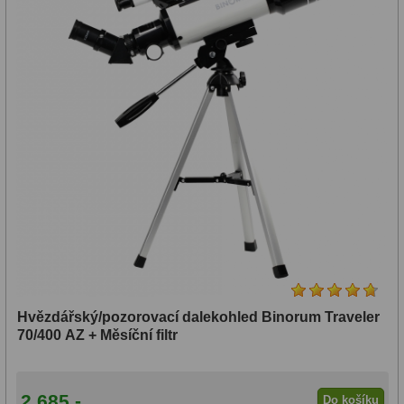
(1)
Apochromát
Quadruplet
(1)
Honders
Advanced
Catadioptric
(1)
Hvězdářský/pozorovací dalekohled Binorum Traveler
70/400 AZ + Měsíční filtr
Montáž:
Azimutální
2 685,-
Do košíku