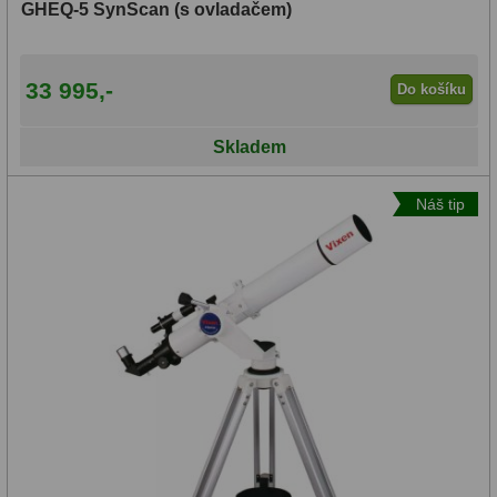
GHEQ-5 SynScan (s ovladačem)
33 995,-
Do košíku
Skladem
Náš tip