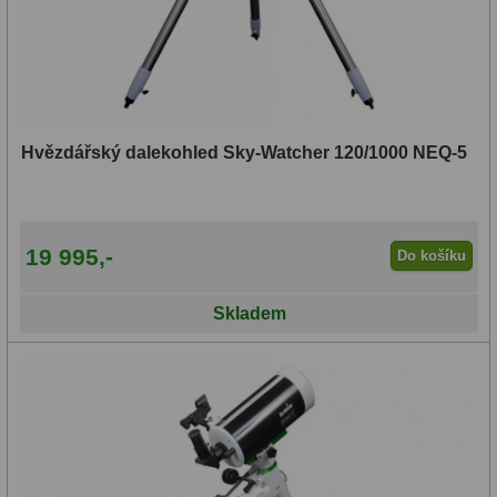
Ohnisková
vzdálenost:
<500
Hvězdářský dalekohled Sky-Watcher 120/1000 NEQ-5
mm
(33)
19 995,-
Do košíku
500-
Skladem
749
mm
(70)
750-