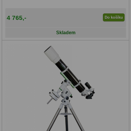
(36)
4 765,-
Do košíku
200-
249
Skladem
mm
(21)
250-
299
mm
(12)
>300mm
(15)