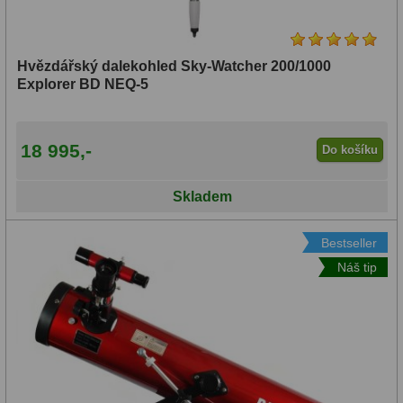
Automatizovaný
naváděcí
Hvězdářský dalekohled Sky-Watcher 200/1000
systém
Explorer BD NEQ-5
GoTo
(GOTO):
18 995,-
Do košíku
Je
(11)
Skladem
Není
Bestseller
(217)
Náš tip
Nevadí
Průměr
objektivu: