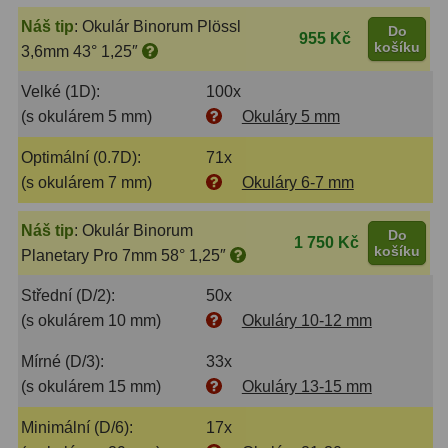
Náš tip
:
Okulár Binorum Plössl
Do
955 Kč
košíku
3,6mm 43° 1,25″
Velké (1D):
100x
(s okulárem 5 mm)
Okuláry 5 mm
Optimální (0.7D):
71x
(s okulárem 7 mm)
Okuláry 6-7 mm
Náš tip
:
Okulár Binorum
Do
1 750 Kč
košíku
Planetary Pro 7mm 58° 1,25″
Střední (D/2):
50x
(s okulárem 10 mm)
Okuláry 10-12 mm
Mírné (D/3):
33x
(s okulárem 15 mm)
Okuláry 13-15 mm
Minimální (D/6):
17x