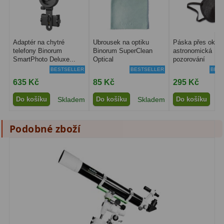
Adaptér na chytré
Ubrousek na optiku
Páska přes oko p
telefony Binorum
Binorum SuperClean
astronomická
SmartPhoto Deluxe...
Optical
pozorování
BESTSELLER
BESTSELLER
BEST
635 Kč
85 Kč
295 Kč
Do košíku
Skladem
Do košíku
Skladem
Do košíku
S
Podobné zboží