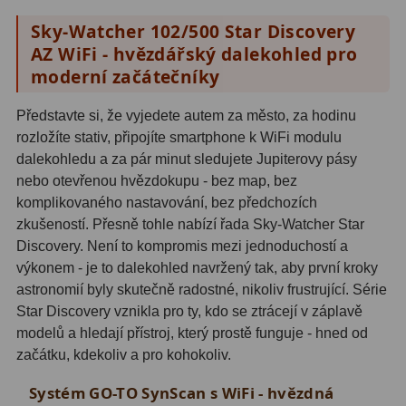
Hβ
4
Sky-Watcher 102/500 Star Discovery
SII
2
AZ WiFi - hvězdářský dalekohled pro
moderní začátečníky
Planetární
6
Představte si, že vyjedete autem za město, za hodinu
Proti světelnému znečištění
6
rozložíte stativ, připojíte smartphone k WiFi modulu
dalekohledu a za pár minut sledujete Jupiterovy pásy
Barevné
66
nebo otevřenou hvězdokupu - bez map, bez
komplikovaného nastavování, bez předchozích
AstroFoto
284
zkušeností. Přesně tohle nabízí řada Sky-Watcher Star
Discovery. Není to kompromis mezi jednoduchostí a
Planetární kamery
20
výkonem - je to dalekohled navržený tak, aby první kroky
Deep-Sky kamery
28
astronomií byly skutečně radostné, nikoliv frustrující. Série
Star Discovery vznikla pro ty, kdo se ztrácejí v záplavě
Guiding kamery
14
modelů a hledají přístroj, který prostě funguje - hned od
začátku, kdekoliv a pro kohokoliv.
T-kroužky
16
Systém GO-TO SynScan s WiFi - hvězdná
Adaptéry projekční
11