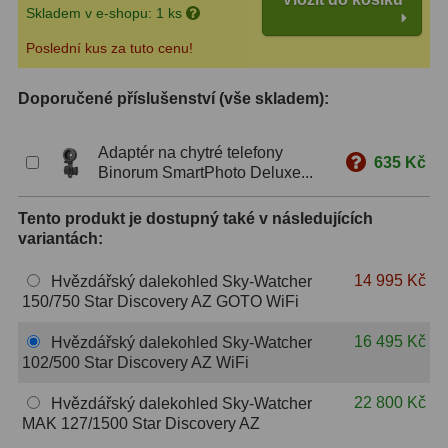
Skladem v e-shopu: 1 ks
S mřížkou
6
Poslední kus za tuto cenu!
Speciální
1
Doporučené příslušenství (vše skladem):
Ostatní
29
Adaptér na chytré telefony
Barlow
65
635 Kč
Binorum SmartPhoto Deluxe...
Filtry
180
Tento produkt je dostupný také v následujících
variantách:
Měsíční a Polarizační
24
14 995 Kč
Hvězdářský dalekohled Sky-Watcher
Sluneční
42
150/750 Star Discovery AZ GOTO WiFi
CLS a UHC
13
16 495 Kč
Hvězdářský dalekohled Sky-Watcher
102/500 Star Discovery AZ WiFi
Mlhovinové
14
22 800 Kč
Hvězdářský dalekohled Sky-Watcher
OIII
3
MAK 127/1500 Star Discovery AZ