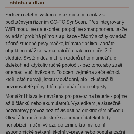
obloha v dlani
Adaptéry T2
39
Srdcem celého systému je azimutální montáž s
počítačovým řízením GO-TO SynScan. Přes integrovaný
Adaptéry M48
33
WiFi modul se dalekohled propojí se smartphonem, takže
Filtry L-RGB
7
ovládání probíhá přímo z aplikace - žádný složitý ovladač,
žádné studené prsty mačkající malá tlačítka. Zadáte
Filtry Pass
6
objekt, montáž se sama natočí a pak ho nepřetržitě
sleduje. Systém duálních enkodérů přitom umožňuje
Filtry Block
10
dalekohled kdykoliv ručně pootočit - bez toho, aby ztratil
orientaci vůči hvězdám. To ocení zejména začátečníci,
Filtry Clip
5
kteří ještě nemají jistotu v ovládání, ale i zkušenější
Filtry CCD Hα, OIII
7
pozorovatelé při rychlém přepínání mezi objekty.
Montážní hlava je navržena pro provoz na baterie - pojme
Filtrová kola a rámy
16
až 8 článků nebo akumulátorů. Výsledkem je skutečně
bezdrátový provoz bez závislosti na elektrickém přívodu.
Rovnače a reduktory
13
Otevírá to možnosti, které stacionární dalekohledy
Zaostření
11
nenabízejí: noční výjezd do temné krajiny, polní
astronomické setkání, školní výprava nebo popularizační