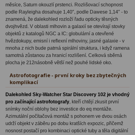
měsíce, Saturn okouzlí prstenci. Rozlišovací schopnost
podle Rayleigha dosahuje 1,40″, podle Dawese 1,14″ - to
Fotografické montáže
5
znamená, že dalekohled rozloží řadu opticky těsných
Stativy a pilíře
3
dvojhvězd. V oblasti mlhovin a galaxií se otevírají stovky
objektů z katalogů NGC a IC: globulární a otevřené
Objímky
10
hvězdokupy, emisní i reflexní mlhoviny, jasné galaxie - v
mnoha z nich bude patrná spirální struktura, i když ramena
Motory a pohony
13
samotná zůstanou za hranicí rozlišení. Celková sběrná
plocha je 212násobně větší než pouhé lidské oko.
Upínací prvky
13
Astrofotografie - první kroky bez zbytečných
Závaží
3
komplikací
Ostatní
27
Dalekohled Sky-Watcher Star Discovery 102 je vhodný
pro začínající astrofotografy
, kteří chtějí zkusit první
Zrcátka a hranoly
60
snímky noční oblohy bez investice do eq montáže.
Diagonální zrcátka
35
Azimutální počítačová montáž s pohonem ve dvou osách
udrží objekt v záběru po dobu kratších expozic, přičemž
Diagonální hranoly
7
nosnost postačí pro kombinaci optické tuby a těla digitální