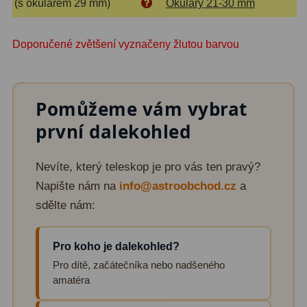
(s okulárem 29 mm)
Okuláry 21-30 mm
Doporučené zvětšení vyznačeny žlutou barvou
Pomůžeme vám vybrat
první dalekohled
Nevíte, který teleskop je pro vás ten pravý?
Napište nám na
info@astroobchod.cz
a
sdělte nám:
Pro koho je dalekohled?
Pro dítě, začátečníka nebo nadšeného
amatéra