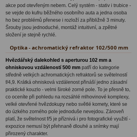
ADC, Tilting
14
akce pod otevřeným nebem. Celý systém - stativ i trubice -
se vejde do kufru běžného osobního auta a jedna osoba
Rotátory
34
ho bez problémů přenese i rozloží za přibližně 3 minuty.
Šrouby jsou jednoduché, montáž intuitivní, a zpětné
Komponenty
78
složení je stejně rychlé.
Helical výtahy
11
Optika - achromatický refraktor 102/500 mm
Okulárové výtahy
44
Hvězdářský dalekohled s aperturou 102 mm a
ohniskovou vzdáleností 500 mm
patří do kategorie
Adaptéry k okulárovým
středně velkých achromatických refraktorů se světelností
výtahům
8
f/4,9. Krátká ohnisková vzdálenost přináší jedno zásadní
Primární zrcadla
9
praktické kouzlo - velmi široké zorné pole. To je přesně to,
co oceníte při pohledu na rozsáhlé mlhovinové komplexy,
Sekundární zrcadla
6
velké otevřené hvězdokupy nebo světlé komety, které se
do úzkého zorného pole jednoduše nevejdou. Zároveň
Příslušenství
188
platí, že světelnost f/5 je příznivá i pro fotografické využití -
expozice nemusí být přehnaně dlouhé a snímky mají
Redukce 1,25" a 2"
17
přirozený charakter.