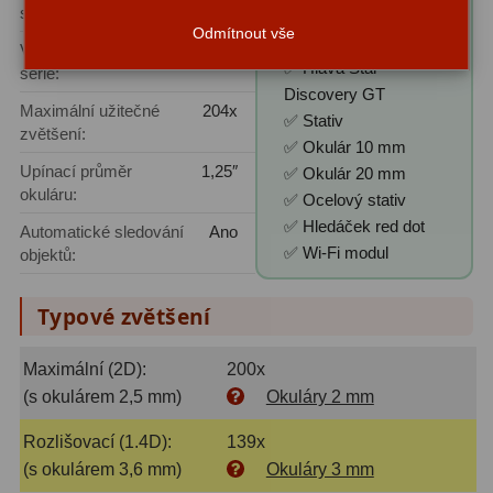
světla:
Discovery AZ WiFi":
Odmítnout vše
✅ Dalekohled 102/500
Výrobní
Star Discovery
✅ Hlava Star
série:
Discovery GT
Maximální užitečné
204x
✅ Stativ
zvětšení:
✅ Okulár 10 mm
Upínací průměr
1,25″
✅ Okulár 20 mm
okuláru:
✅ Ocelový stativ
✅ Hledáček red dot
Automatické sledování
Ano
✅ Wi-Fi modul
objektů:
Typové zvětšení
Maximální (2D):
200x
(s okulárem 2,5 mm)
Okuláry 2 mm
Rozlišovací (1.4D):
139x
(s okulárem 3,6 mm)
Okuláry 3 mm