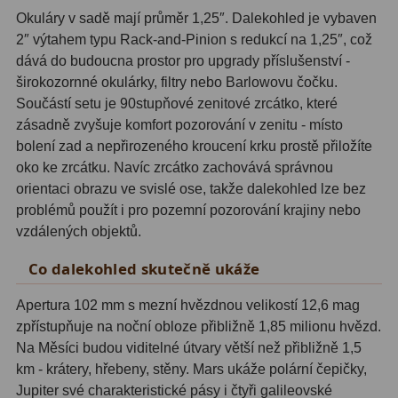
Zrcátka a hranoly
2
Okuláry v sadě mají průměr 1,25″. Dalekohled je vybaven
2″ výtahem typu Rack-and-Pinion s redukcí na 1,25″, což
Výtahy a ostření
1
dává do budoucna prostor pro upgrady příslušenství -
širokozornné okulárky, filtry nebo Barlowovu čočku.
Hledáčky
32
Součástí setu je 90stupňové zenitové zrcátko, které
zásadně zvyšuje komfort pozorování v zenitu - místo
Seřízení
21
bolení zad a nepřirozeného kroucení krku prostě přiložíte
Svítilny
5
oko ke zrcátku. Navíc zrcátko zachovává správnou
orientaci obrazu ve svislé ose, takže dalekohled lze bez
Kufry a tašky
64
problémů použít i pro pozemní pozorování krajiny nebo
vzdálených objektů.
Čištění
28
Co dalekohled skutečně ukáže
Ostatní
18
Apertura 102 mm s mezní hvězdnou velikostí 12,6 mag
Montáže
99
zpřístupňuje na noční obloze přibližně 1,85 milionu hvězd.
Na Měsíci budou viditelné útvary větší než přibližně 1,5
Azimutální AZ
6
km - krátery, hřebeny, stěny. Mars ukáže polární čepičky,
Jupiter své charakteristické pásy i čtyři galileovské
Paralaktické EQ
19