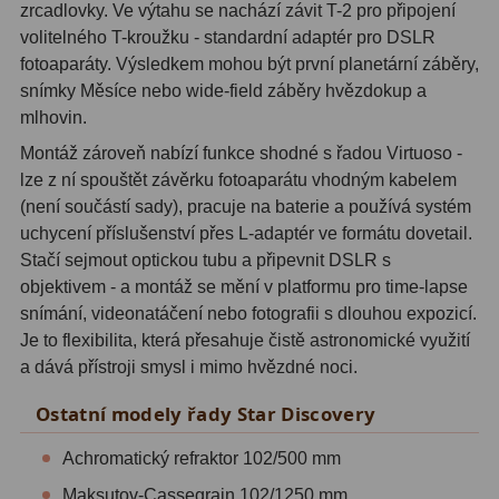
zrcadlovky. Ve výtahu se nachází závit T-2 pro připojení
Amici hranoly 45°
11
volitelného T-kroužku - standardní adaptér pro DSLR
fotoaparáty. Výsledkem mohou být první planetární záběry,
Amici hranoly 90°
7
snímky Měsíce nebo wide-field záběry hvězdokup a
mlhovin.
Pozorovací dalekohledy
56
Montáž zároveň nabízí funkce shodné s řadou Virtuoso -
Kompaktní
11
lze z ní spouštět závěrku fotoaparátu vhodným kabelem
(není součástí sady), pracuje na baterie a používá systém
Turistické
24
uchycení příslušenství přes L-adaptér ve formátu dovetail.
Stačí sejmout optickou tubu a připevnit DSLR s
Myslivecké
2
objektivem - a montáž se mění v platformu pro time-lapse
Pro pozorování přírody a
snímání, videonatáčení nebo fotografii s dlouhou expozicí.
Je to flexibilita, která přesahuje čistě astronomické využití
ornitologie
18
a dává přístroji smysl i mimo hvězdné noci.
Dárkové
1
Ostatní modely řady Star Discovery
Binokulární dalekohledy
279
Achromatický refraktor 102/500 mm
Astronomické
44
Maksutov-Cassegrain 102/1250 mm