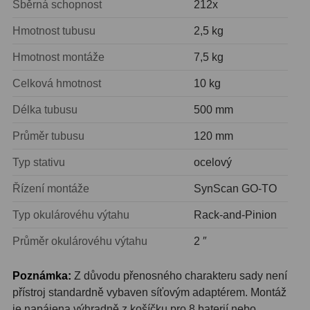
Sběrná schopnost
212x
Pro děti
5
Hmotnost tubusu
2,5 kg
Školní a laboratorní
18
Hmotnost montáže
7,5 kg
Biologické
33
Celková hmotnost
10 kg
Digitální
10
Délka tubusu
500 mm
Kapesní
10
Průměr tubusu
120 mm
Příslušenství
16
Typ stativu
ocelový
Řízení montáže
SynScan GO-TO
Meteostanice
52
Typ okulárovéhu výtahu
Rack-and-Pinion
Domácí
21
Průměr okulárovéhu výtahu
2 ″
Pokročilé
5
Poznámka:
Z důvodu přenosného charakteru sady není
Profesionální
9
přístroj standardně vybaven síťovým adaptérem. Montáž
je napájena výhradně z košíčku pro 8 baterií nebo