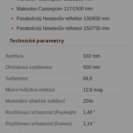
Maksutov-Cassegrain 127/1500 mm
Lovecké a turistické
113
Parabolický Newtonův reflektor 130/650 mm
Námořní
11
Parabolický Newtonův reflektor 150/750 mm
Sportovní
54
Technické parametry
Kapesní
14
Apertura
102 mm
Divadelní
2
Ohnisková vzdálenost
500 mm
Univerzální
41
Světelnost
f/4,9
Dálkoměry a Noční vidění
17
Mezní hvězdná velikost
12,6 mag
Dálkoměry
9
Maximální užitečné zvětšení
204x
Noční vidění
8
Rozlišovací schopnost (Rayleigh)
1,40 ″
Rozlišovací schopnost (Dawes)
1,14 ″
Mikroskopy
92