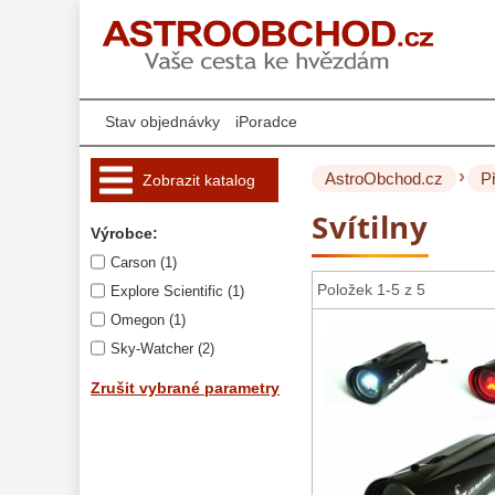
Stav objednávky
iPoradce
›
AstroObchod.cz
P
Zobrazit katalog
Svítilny
Hvězdářské 
Výrobce:
dalekohledy 
221
Carson (1)
Okuláry 
455
Položek 1-5 z 5
Explore Scientific (1)
Omegon (1)
Filtry 
180
Sky-Watcher (2)
AstroFoto 
284
Zrušit vybrané parametry
Komponenty 
78
Příslušenství 
188
Redukce 1,25" a