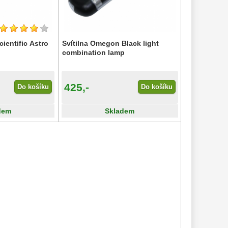
cientific Astro
Svítilna Omegon Black light
combination lamp
425,-
Do košíku
Do košíku
dem
Skladem