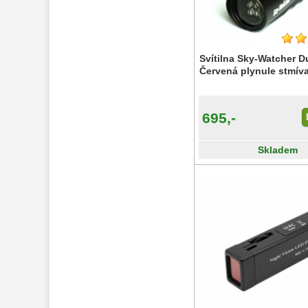
2"
17
Zrcátka a hranoly
2
Výtahy a ostření
1
Hledáčky
32
Svítilna Sky-Watcher Du
Seřízení
Červená plynule stmív
21
Svítilny
5
Kufry a tašky
64
695,-
Čištění
28
Ostatní
18
Skladem
Montáže 
99
Zrcátka a hranoly 
60
Pozorovací 
dalekohledy 
56
Binokulární 
dalekohledy 
279
Dálkoměry a Noční 
vidění 
17