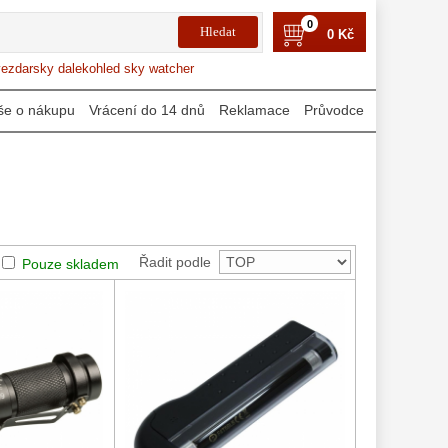
0
0 Kč
ezdarsky dalekohled sky watcher
še o nákupu
Vrácení do 14 dnů
Reklamace
Průvodce
Řadit podle
Pouze skladem