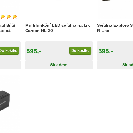
al Bílá/
Multifunkční LED svítilna na krk
Svítilna Explore S
atelná
Carson NL-20
R-Lite
595,-
595,-
Do košíku
Do košíku
Skladem
Skla