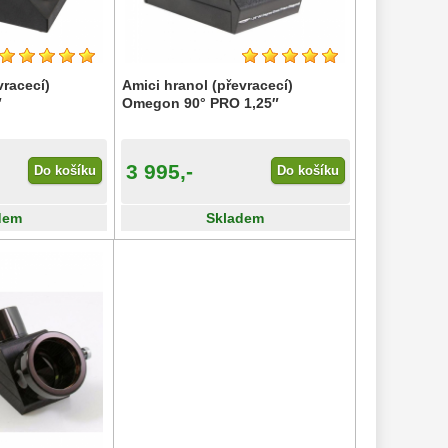
vracecí)
Amici hranol (převracecí)
″
Omegon 90° PRO 1,25″
3 995,-
Do košíku
Do košíku
dem
Skladem