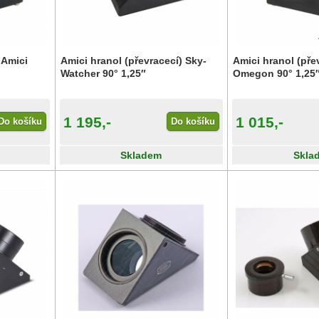
 Amici
Amici hranol (převracecí) Sky-
Amici hranol (pře
Watcher 90° 1,25″
Omegon 90° 1,25
1 195,-
1 015,-
Do košíku
Do košíku
Skladem
Skla