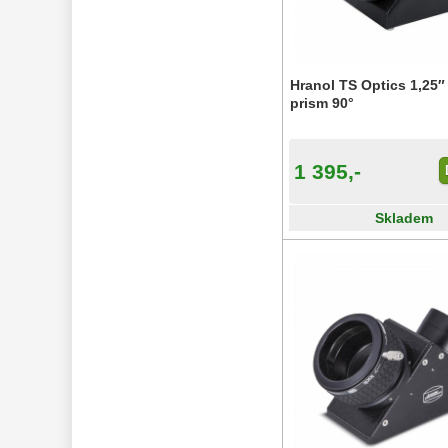
Zrcátka a hranoly 
60
Diagonální zrcátka
35
Diagonální hranoly
7
Hranol TS Optics 1,25″
Amici hranoly 45°
prism 90°
11
Amici hranoly 90°
7
Pozorovací 
1 395,-
dalekohledy 
56
Binokulární 
Skladem
dalekohledy 
279
Dálkoměry a Noční 
vidění 
17
Mikroskopy 
92
Meteostanice 
52
Lupy 
69
Astronomická 