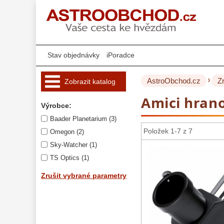
Stav objednávky
iPoradce
›
AstroObchod.cz
Z
Zobrazit katalog
Amici hrano
Hvězdářské 
Výrobce:
dalekohledy 
221
Baader Planetarium (3)
Okuláry 
453
Položek 1-7 z 7
Omegon (2)
Sky-Watcher (1)
Filtry 
181
TS Optics (1)
AstroFoto 
284
Zrušit vybrané parametry
Komponenty 
78
Příslušenství 
188
Montáže 
99