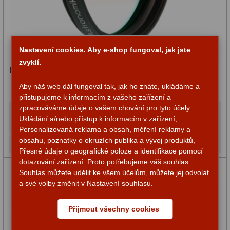
Adaptéry T2
39
Adaptéry M48
33
Nastavení cookies. Aby e-shop fungoval, jak jste
Filtry L-RGB
7
zvyklí.
Filtr Astronomik 2″ ProPlanet 742 IR-pass
Filtry Pass
6
Aby náš web dál fungoval tak, jak ho znáte, ukládáme a
přistupujeme k informacím z vašeho zařízení a
Filtry Block
10
zpracováváme údaje o vašem chování pro tyto účely:
1 995,-
Do košíku
Ukládání a/nebo přístup k informacím v zařízení,
Filtry Clip
5
Personalizovaná reklama a obsah, měření reklamy a
obsahu, poznatky o okruzích publika a vývoj produktů,
Skladem
Filtry CCD Hα, OIII
7
Přesné údaje o geografické poloze a identifikace pomocí
dotazování zařízení. Proto potřebujeme váš souhlas.
Filtrová kola a rámy
16
Souhlas můžete udělit ke všem účelům, můžete jej odvolat
a své volby změnit v Nastavení souhlasu.
Rovnače a reduktory
13
Přijmout všechny cookies
Zaostření
11