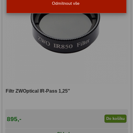
ADC, Tilting
14
Odmítnout vše
Rotátory
34
Komponenty
78
Helical výtahy
11
Okulárové výtahy
44
Adaptéry k okulárovým
výtahům
8
Primární zrcadla
9
Filtr ZWOptical IR-Pass 1,25″
Sekundární zrcadla
6
Příslušenství
188
895,-
Do košíku
Redukce 1,25" a 2"
17