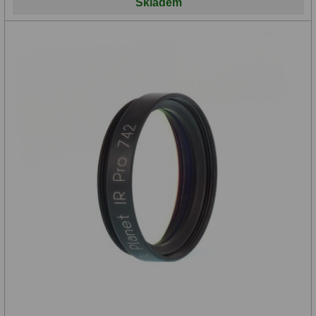
Skladem
Zrcátka a hranoly
2
Výtahy a ostření
1
Hledáčky
32
Seřízení
21
Svítilny
5
Kufry a tašky
64
Čištění
28
Ostatní
18
Montáže
99
Azimutální AZ
6
Paralaktické EQ
19