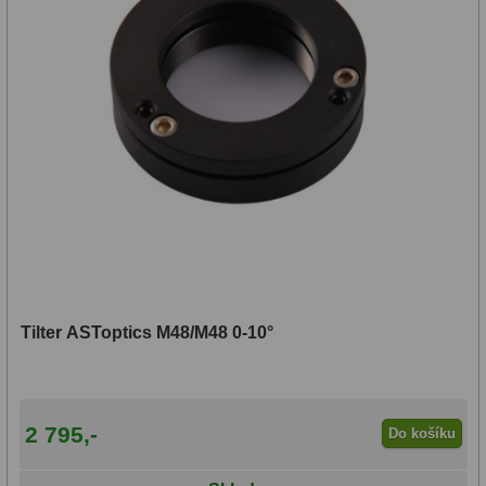
ADC, Tilting
14
Rotátory
34
Komponenty
78
Helical výtahy
11
Okulárové výtahy
44
Adaptéry k okulárovým
výtahům
8
Primární zrcadla
9
Tilter ASToptics M48/M48 0-10°
Sekundární zrcadla
6
Příslušenství
188
2 795,-
Do košíku
Redukce 1,25" a 2"
17