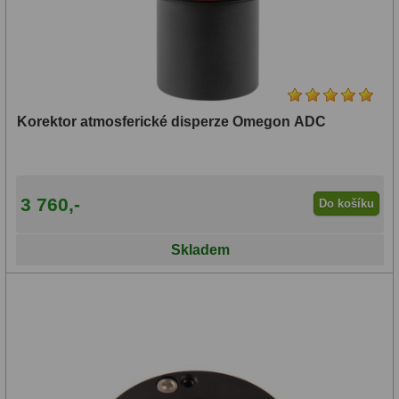
Adaptéry T2
39
Adaptéry M48
33
Filtry L-RGB
7
Korektor atmosferické disperze Omegon ADC
Filtry Pass
6
Filtry Block
10
3 760,-
Do košíku
Filtry Clip
5
Skladem
Filtry CCD Hα, OIII
7
Filtrová kola a rámy
16
Rovnače a reduktory
13
Zaostření
11