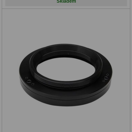
Skladem
Zrcátka a hranoly
2
Výtahy a ostření
1
Hledáčky
32
Seřízení
21
Svítilny
5
Kufry a tašky
64
Čištění
28
Ostatní
18
Montáže
99
Azimutální AZ
6
Paralaktické EQ
19