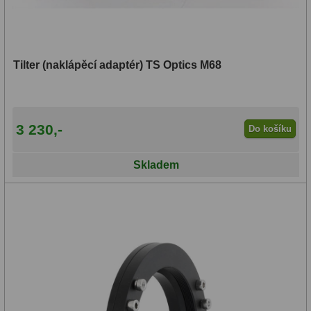
Čidla
2
Teploměry a vlhkoměry
15
Lupy
69
Tilter (naklápěcí adaptér) TS Optics M68
Astronomická literatura
10
3 230,-
Do košíku
Skladem