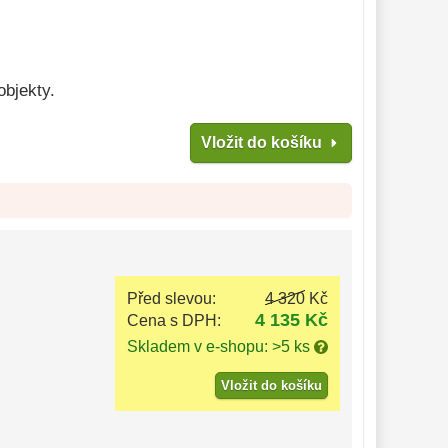
objekty.
Vložit do košíku
Před slevou:
4 320 Kč
4 135 Kč
Cena s DPH:
Skladem v e-shopu: >5 ks
Vložit do košíku