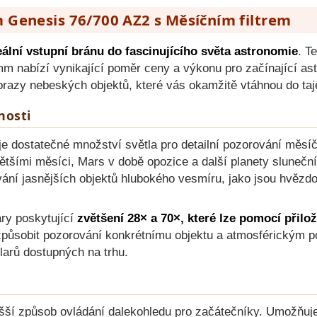
Genesis 76/700 AZ2 s Měsíčním filtrem
ální vstupní bránu do fascinujícího světa astronomie
. T
m nabízí vynikající poměr ceny a výkonu pro začínající as
 obrazy nebeských objektů, které vás okamžitě vtáhnou do ta
nosti
dostatečné množství světla pro detailní pozorování měsíčn
většími měsíci, Mars v době opozice a další planety slunečn
ání jasnějších objektů hlubokého vesmíru, jako jsou hvězdo
ry poskytující
zvětšení 28× a 70×, které lze pomocí přilo
řizpůsobit pozorování konkrétnímu objektu a atmosférickým 
larů dostupných na trhu.
šší způsob ovládání dalekohledu pro začátečníky. Umožňuj