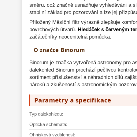
směru, což značně usnadňuje vyhledávání a sle
stabilní základ pro pozorování a lze jej přizpů
Přiložený Měsíční filtr výrazně zlepšuje komfo
povrchových útvarů.
Hledáček s červeným te
začátečníky neocenitelná pomůcka.
O značce Binorum
Binorum je značka vytvořená astronomy pro ast
dalekohled Binorum prochází pečlivou kontrolou 
sortiment příslušenství a náhradních dílů zaj
nároků a zkušeností s astronomickým pozoro
Parametry a specifikace
Typ dalekohledu:
Optická schémata:
Ohnisková vzdálenost: