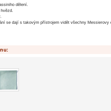
ssiniho dělení.
 hvězd.
.
ání se dají s takovým přístrojem vidět všechny Messierovy 
enu: