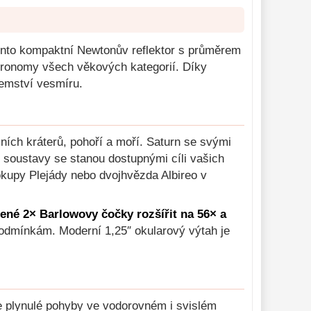
ento kompaktní Newtonův reflektor s průměrem
tronomy všech věkových kategorií. Díky
jemství vesmíru.
ích kráterů, pohoří a moří. Saturn se svými
í soustavy se stanou dostupnými cíli vašich
kupy Plejády nebo dvojhvězda Albireo v
žené 2× Barlowovy čočky rozšířit na 56× a
podmínkám. Moderní 1,25″ okularový výtah je
e plynulé pohyby ve vodorovném i svislém