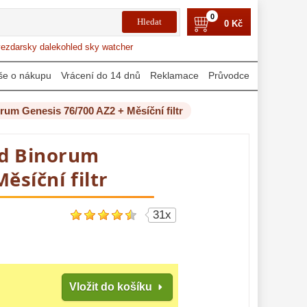
0
0 Kč
ezdarsky dalekohled sky watcher
še o nákupu
Vrácení do 14 dnů
Reklamace
Průvodce
um Genesis 76/700 AZ2 + Měsíční filtr
ed Binorum
ěsíční filtr
31x
Vložit do košíku