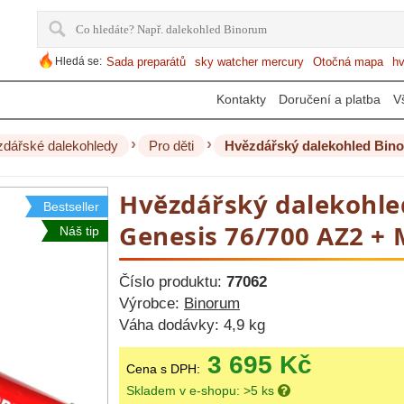
Hledá se:
Sada preparátů
sky watcher mercury
Otočná mapa
hv
Kontakty
Doručení a platba
V
›
›
dářské dalekohledy
Pro děti
Hvězdářský dalekohled Binor
Hvězdářský dalekohl
Bestseller
Genesis 76/700 AZ2 + M
Náš tip
Číslo produktu:
77062
Výrobce:
Binorum
Váha dodávky:
4,9 kg
3 695 Kč
Cena s DPH:
Skladem v e-shopu: >5 ks