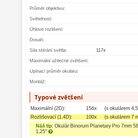
Průměr objektivu:
Světelnost:
Úhlové rozlišení:
Dosah:
Síla sbírání světla:
117x
Maximální užitečné zvětšení:
Upínací průměr okuláru:
Montáž:
Typové zvětšení
Maximální (2D):
156x
(s okulárem 4,
Rozlišovací (1.4D):
100x
(s okulárem 7 
Náš tip
:
Okulár Binorum Planetary Pro 7mm 5
1,25″