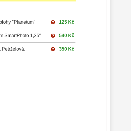
blohy "Planetum"
125 Kč
um SmartPhoto 1,25″
540 Kč
 Petrželová.
350 Kč