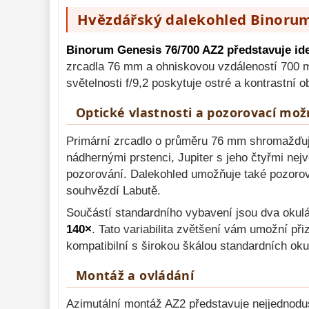
Mikroskopy 
Hvězdářský dalekohled Binorum 
92
Meteostanice 
52
Binorum Genesis 76/700 AZ2 představuje ide
Lupy 
zrcadla 76 mm a ohniskovou vzdáleností 700 m
69
světelnosti f/9,2 poskytuje ostré a kontrastní
Astronomická 
literatura 
10
Optické vlastnosti a pozorovací mož
Primární zrcadlo o průměru 76 mm shromažďuje 
nádhernými prstenci, Jupiter s jeho čtyřmi nej
pozorování. Dalekohled umožňuje také pozorov
souhvězdí Labutě.
Součástí standardního vybavení jsou dva okulá
140×
. Tato variabilita zvětšení vám umožní p
kompatibilní s širokou škálou standardních oku
Montáž a ovládání
Azimutální montáž AZ2 představuje nejjednodu