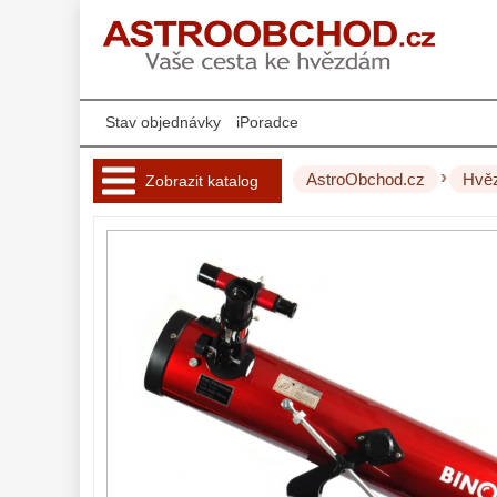
Stav objednávky
iPoradce
›
AstroObchod.cz
Hvěz
Zobrazit katalog
Hvězdářské 
dalekohledy 
221
Pro děti
20
Pro začátečníky
33
Čočkové
37
Zrcadlové
72
Katadioptrické
15
ED/Apochromáty
32
Ritchey-Chretien
12
Do 3000 Kč
24
Do 6000 Kč
37