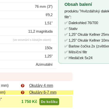
Obsah balení
76 mm (3″)
produktu "Hvězdářský dale
f/9,2
filtr":
✅ Dalekohled 76/700
1,51"
✅ Stativ
11,2 magnituda
✅ 1,25″ Okulár Kellner 25m
(ve srovnání s lidským okem)
✅ 1,25″ Okulár Kellner 10m
✅ Barlow čočka 2x (zvětše
150x
✅ Měsíční filtr
1,25″
✅ Hledáček 5x24
Azimutální
5 mm)
Okuláry 4 mm
mm)
Okuláry 6-7 mm
8°
1 750 Kč
Do košíku