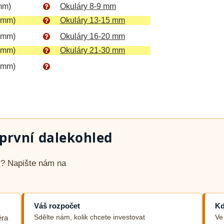
mm)
Okuláry 8-9 mm
 mm)
Okuláry 13-15 mm
 mm)
Okuláry 16-20 mm
 mm)
Okuláry 21-30 mm
 mm)
rvní dalekohled
vý? Napište nám na
Váš rozpočet
Kd
Sdělte nám, kolik chcete investovat
Ve
éra