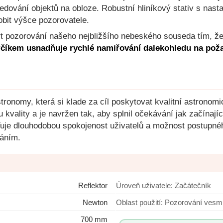
dování objektů na obloze. Robustní hliníkový stativ s nasta
sobit výšce pozorovatele.
rt pozorování našeho nejbližšího nebeského souseda tím, že 
rčíkem usnadňuje rychlé namiřování dalekohledu na pož
ronomy, která si klade za cíl poskytovat kvalitní astronom
kvality a je navržen tak, aby splnil očekávání jak začínajíc
išťuje dlouhodobou spokojenost uživatelů a možnost postupné
váním.
Reflektor
Úroveň uživatele: Začátečník
Newton
Oblast použití: Pozorová
700 mm