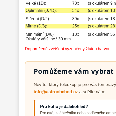
Velké (1D):
78x
(s okulárem 9 
Optimální (0.7D):
54x
(s okulárem 13
Střední (D/2):
39x
(s okulárem 18
Mírné (D/3):
25x
(s okulárem 28
Minimální (D/6):
13x
(s okulárem 55
Okuláry větší než 30 mm
Doporučené zvětšení vyznačeny žlutou barvou
Pomůžeme vám vybrat p
Nevíte, který teleskop je pro vás ten pra
info@astroobchod.cz
a sdělte nám:
Pro koho je dalekohled?
Pro dítě, začátečníka nebo nadšeného amat