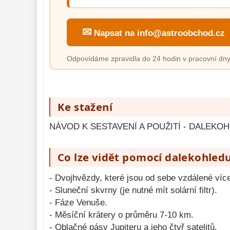
✉
Napsat na info@astroobchod.cz
Odpovídáme zpravidla do 24 hodin v pracovní dny
Ke stažení
NÁVOD K SESTAVENÍ A POUŽITÍ - DALEKOH
Co lze vidět pomocí dalekohled
- Dvojhvězdy, které jsou od sebe vzdálené víc
- Sluneční skvrny (je nutné mít solární filtr).
- Fáze Venuše.
- Měsíční krátery o průměru 7-10 km.
- Oblačné pásy Jupiteru a jeho čtyř satelitů.