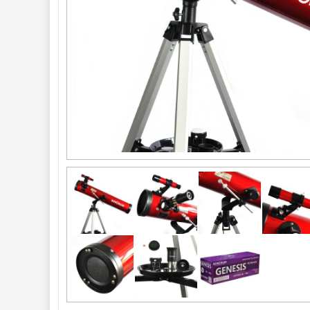
Do 10000 Kč
40
Okuláry 
455
Filtry 
180
AstroFoto 
284
Komponenty 
78
Příslušenství 
188
Montáže 
99
Zrcátka a hranoly 
60
Pozorovací 
dalekohledy 
56
Binokulární 
dalekohledy 
279
Dálkoměry a Noční 
vidění 
17