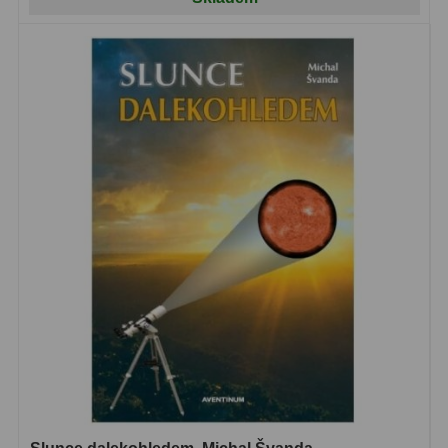
Lovecké a turistické
113
Námořní
11
Sportovní
54
Kapesní
14
Divadelní
2
Univerzální
41
Dálkoměry a Noční vidění
17
Dálkoměry
9
Noční vidění
8
Mikroskopy
92