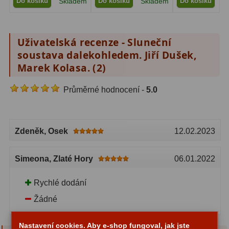
Do košíku
Skladem
Do košíku
Skladem
Do košíku
S
Adaptéry T2
39
Adaptéry M48
33
Uživatelská recenze - Sluneční
soustava dalekohledem. Jiří Dušek,
Filtry L-RGB
7
Marek Kolasa. (
2
)
Filtry Pass
6
Průměrné hodnocení -
5.0
Filtry Block
10
Filtry Clip
5
Zdeněk
, Osek
12.02.2023
Filtry CCD Hα, OIII
7
Simeona
, Zlaté Hory
06.01.2022
Filtrová kola a rámy
16
Rychlé dodání
Rovnače a reduktory
13
Žádné
Zaostření
11
Nastavení cookies. Aby e-shop fungoval, jak jste