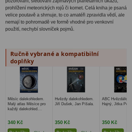
pozorování, sledování zajímavých planetárních úkazů,
Hβ
4
prohlížení meteorických rojů či komet. Celá kniha je psaná
velice poutavě a shrnuje, to co amatéři zpravidla vědí, ale
SII
2
nemají to pohromadě ve formě vhodné pro venkovní
Planetární
6
použití, nechybí slovníček pojmů.
Proti světelnému znečištění
6
Ručně vybrané a kompatibilní
Barevné
66
doplňky
AstroFoto
284
Planetární kamery
20
Deep-Sky kamery
28
Měsíc dalekohledem.
Hvězdy dalekohledem.
ABC Hvězdáře. J
Malý atlas Měsíce pro
Jiří Dušek, Jan Píšala.
Hajný, Jitka Petr
Guiding kamery
14
každý dalekohled....
T-kroužky
16
340 Kč
350 Kč
350 Kč
Adaptéry projekční
11