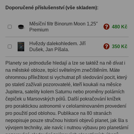
Doporučené příslušenství (vše skladem):
S mřížkou
6
Speciální
1
Měsíční filtr Binorum Moon 1,25″
480 Kč
Premium
Ostatní
29
Hvězdy dalekohledem. Jiří
350 Kč
Barlow
65
Dušek, Jan Píšala.
Filtry
182
Planety se jednoduše hledají a lze se taktéž na ně dívat i
na městské obloze, trpící světelným znečištěním. Máte
Měsíční a Polarizační
24
ohromnou příležitost si vychutnat při sledování pocit, který
po staletí zažívali pozorovatelé, kteří koukali na měsíce
Sluneční
44
Jupitera, satelity kolem Saturnu nebo proměny polárních
čepiček u Marsovských pólů. Další pokračování knížek
CLS a UHC
13
pro poraktickou astronomii v celolaminovaném provedení
Mlhovinové
14
pro použití pod oblohou. Publikace na 80 stranách
nepopisuje pouze stručnou historii objevů planet, jak šla s
OIII
3
vývojem techniky, ale navíc i nutnou výbavu pro planetární