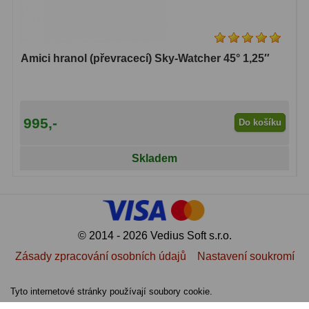
Amici hranoly 45°
11
Amici hranoly 90°
7
Amici hranol (převracecí) Sky-Watcher 45° 1,25″
Pozorovací dalekohledy
56
Kompaktní
11
995,-
Do košíku
Turistické
24
Skladem
Myslivecké
2
Pro pozorování přírody a
ornitologie
18
© 2014 - 2026 Vedius Soft s.r.o.
Dárkové
1
Zásady zpracování osobních údajů
Nastavení soukromí
Binokulární dalekohledy
279
Tyto internetové stránky používají soubory cookie.
Astronomické
44