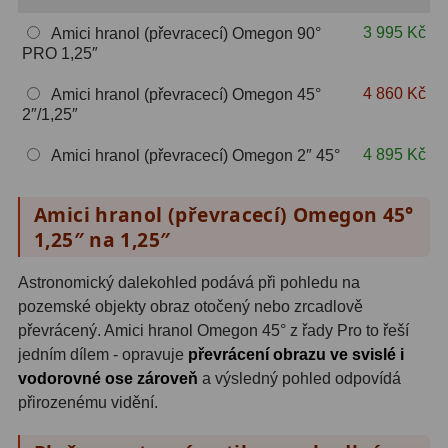
Hβ
4
3 995 Kč
Amici hranol (převracecí) Omegon 90°
PRO 1,25″
SII
2
4 860 Kč
Amici hranol (převracecí) Omegon 45°
Planetární
6
2″/1,25″
Proti světelnému znečištění
6
4 895 Kč
Amici hranol (převracecí) Omegon 2″ 45°
Barevné
66
Amici hranol (převracecí) Omegon 45°
AstroFoto
284
1,25″ na 1,25″
Planetární kamery
20
Astronomický dalekohled podává při pohledu na
pozemské objekty obraz otočený nebo zrcadlově
Deep-Sky kamery
28
převrácený. Amici hranol Omegon 45° z řady Pro to řeší
jedním dílem - opravuje
převrácení obrazu ve svislé i
Guiding kamery
14
vodorovné ose zároveň
a výsledný pohled odpovídá
T-kroužky
16
přirozenému vidění.
Adaptéry projekční
11