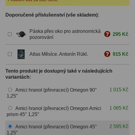
S mřížkou
6
Doporučené příslušenství (vše skladem):
Speciální
1
Páska přes oko pro astronomická
295 Kč
Ostatní
29
pozorování
Barlow
65
Atlas Měsíce. Antonín Rükl.
915 Kč
Filtry
180
Tento produkt je dostupný také v následujících
Měsíční a Polarizační
24
variantách:
Sluneční
42
1 015 Kč
Amici hranol (převracecí) Omegon 90°
1,25″
CLS a UHC
13
1 065 Kč
Amici hranol (převracecí) Omegon Amici
Mlhovinové
14
prism 45° 1,25″
OIII
3
2 595 Kč
Amici hranol (převracecí) Omegon 45°
1,25″