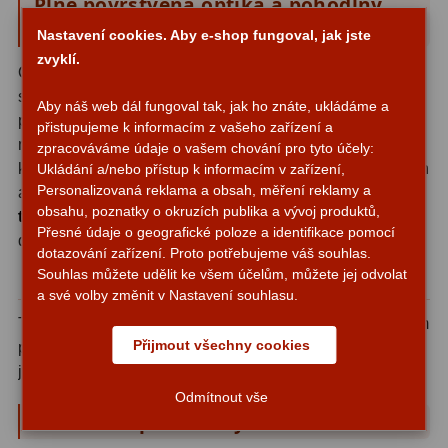
Plně povrstvená optika a pohodlný
úhel
Adaptéry T2
39
Nastavení cookies. Aby e-shop fungoval, jak jste
zvyklí.
Optika je plně povrstvená pro maximální propustnost
Adaptéry M48
33
světla a dobrý kontrast. Úhel 45° zajišťuje ergonomickou
Aby náš web dál fungoval tak, jak ho znáte, ukládáme a
Filtry L-RGB
7
polohu při pozorování - pohodlnější než přímý pohled, ale
přistupujeme k informacím z vašeho zařízení a
méně strmý než klasické zenitální zrcátko. Hranol je
zpracováváme údaje o vašem chování pro tyto účely:
Filtry Pass
6
kompatibilní s refraktory, dalekohledy Schmidt-Cassegrain
Ukládání a/nebo přístup k informacím v zařízení,
Personalizovaná reklama a obsah, měření reklamy a
a Maksutov-Cassegrain.
Pro dalekohledy Newtonova
Filtry Block
10
obsahu, poznatky o okruzích publika a vývoj produktů,
typu se nehodí
- kvůli optické délce by nebylo možné
Přesné údaje o geografické poloze a identifikace pomocí
dosáhnout zaostření.
Filtry Clip
5
dotazování zařízení. Proto potřebujeme váš souhlas.
Souhlas můžete udělit ke všem účelům, můžete jej odvolat
Solidní mechanické provedení
Filtry CCD Hα, OIII
7
a své volby změnit v Nastavení souhlasu.
Tělo z hliníku váží 170 g a je opatřeno upínacím kroužkem
Filtrová kola a rámy
16
Přijmout všechny cookies
pro pevné uchycení ve vývodníku bez vůle. Obě připojení
Rovnače a reduktory
13
jsou standardního rozměru 1,25″.
Odmítnout vše
Zaostření
11
Technické parametry