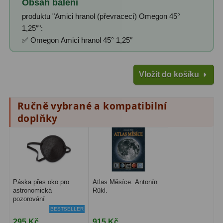
Obsah balení
Zrcátka a hranoly
2
produktu "Amici hranol (převracecí) Omegon 45°
1,25″":
Výtahy a ostření
1
✅ Omegon Amici hranol 45° 1,25″
Hledáčky
32
Seřízení
21
Vložit do košíku
Svítilny
5
Ručně vybrané a kompatibilní
Kufry a tašky
64
doplňky
Čištění
28
Ostatní
18
Montáže
99
Páska přes oko pro
Atlas Měsíce. Antonín
astronomická
Rükl.
pozorování
Azimutální AZ
6
BESTSELLER
295 Kč
915 Kč
Paralaktické EQ
19