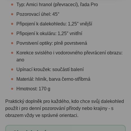
ADC, Tilting
14
Typ: Amici hranol (převracecí), řada Pro
Rotátory
34
Pozorovací úhel: 45°
Připojení k dalekohledu: 1,25″ vnější
Komponenty
78
Připojení k okuláru: 1,25″ vnitřní
Helical výtahy
11
Povrstvení optiky: plně povrstvená
Korekce svislého i vodorovného převrácení obrazu:
Okulárové výtahy
44
ano
Adaptéry k okulárovým
Upínací kroužek: součástí balení
výtahům
8
Materiál: hliník, barva černo-stříbrná
Primární zrcadla
9
Hmotnost: 170 g
Sekundární zrcadla
6
Praktický doplněk pro každého, kdo chce svůj dalekohled
použít i pro denní pozorování přírody nebo krajiny - s
Příslušenství
188
obrazem vždy ve správné orientaci.
Redukce 1,25" a 2"
17