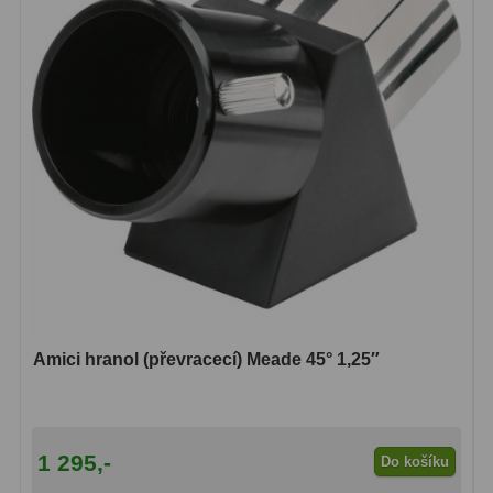
Zrcátka a hranoly
2
Výtahy a ostření
1
Hledáčky
32
Seřízení
21
Svítilny
5
Kufry a tašky
64
Čištění
28
Ostatní
18
Amici hranol (převracecí) Meade 45° 1,25″
Montáže
99
Azimutální AZ
6
1 295,-
Do košíku
Paralaktické EQ
19