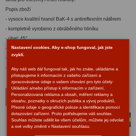
Hβ
4
Popis zboží
SII
2
- vysoce kvalitní hranol BaK-4 s antireflexním nátěrem
- kompletně vyrobeno z obráběného hliníku
Planetární
6
- úhel: 45°
Proti světelnému znečištění
6
Nastavení cookies. Aby e-shop fungoval, jak jste
- apertura hranolu: 25mm
Barevné
66
zvyklí.
- 1,25″ mosazný kompresní kroužek
- hmotnost: 170g
AstroFoto
284
Aby náš web dál fungoval tak, jak ho znáte, ukládáme a
přistupujeme k informacím z vašeho zařízení a
zpracováváme údaje o vašem chování pro tyto účely:
Planetární kamery
20
Ukládání a/nebo přístup k informacím v zařízení,
Ručně vybrané a kompatibilní
Personalizovaná reklama a obsah, měření reklamy a
Deep-Sky kamery
28
doplňky
obsahu, poznatky o okruzích publika a vývoj produktů,
Přesné údaje o geografické poloze a identifikace pomocí
Guiding kamery
14
dotazování zařízení. Proto potřebujeme váš souhlas.
Souhlas můžete udělit ke všem účelům, můžete jej odvolat
T-kroužky
16
a své volby změnit v Nastavení souhlasu.
Adaptéry projekční
11