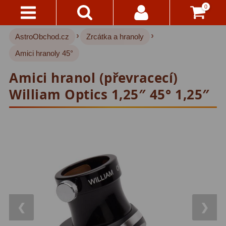
0
›
›
AstroObchod.cz
Zrcátka a hranoly
Kontakty
Hvězdářské dalekohledy
221
Amici hranoly 45°
Pro děti
20
Doručení
Amici hranol (převracecí)
A
Pro začátečníky
33
Platba
William Optics 1,25″ 45° 1,25″
Čočkové
37
Vše
O
Zrcadlové
72
Nákupu
Katadioptrické
15
Vrácení
ED/Apochromáty
32
Do
14
Ritchey-Chretien
12
Dnů
❮
❯
Do 3000 Kč
24
Reklamace