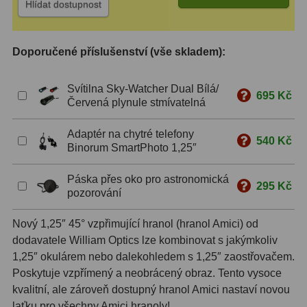
Hlídat dostupnost
S mřížkou
6
Speciální
1
Doporučené příslušenství (vše skladem):
Ostatní
29
Svítilna Sky-Watcher Dual Bílá/
695 Kč
Červená plynule stmívatelná
Barlow
65
Adaptér na chytré telefony
Filtry
181
540 Kč
Binorum SmartPhoto 1,25″
Měsíční a Polarizační
24
Páska přes oko pro astronomická
295 Kč
pozorování
Sluneční
43
Nový 1,25″ 45° vzpřimující hranol (hranol Amici) od
CLS a UHC
13
dodavatele William Optics lze kombinovat s jakýmkoliv
1,25″ okulárem nebo dalekohledem s 1,25″ zaostřovačem.
Mlhovinové
14
Poskytuje vzpřímený a neobrácený obraz. Tento vysoce
OIII
3
kvalitní, ale zároveň dostupný hranol Amici nastaví novou
laťku pro všechny Amici hranoly!