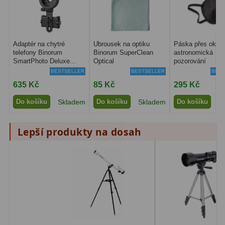
Pro děti
5
Školní a laboratorní
18
Adaptér na chytré
Ubrousek na optiku
Páska přes oko p
telefony Binorum
Binorum SuperClean
astronomická
Biologické
33
SmartPhoto Deluxe...
Optical
pozorování
BESTSELLER
BESTSELLER
BEST
Digitální
10
635 Kč
85 Kč
295 Kč
Kapesní
10
Do košíku
Skladem
Do košíku
Skladem
Do košíku
S
Příslušenství
16
Lepší produkty na dosah
Meteostanice
52
Domácí
21
Pokročilé
5
Profesionální
9