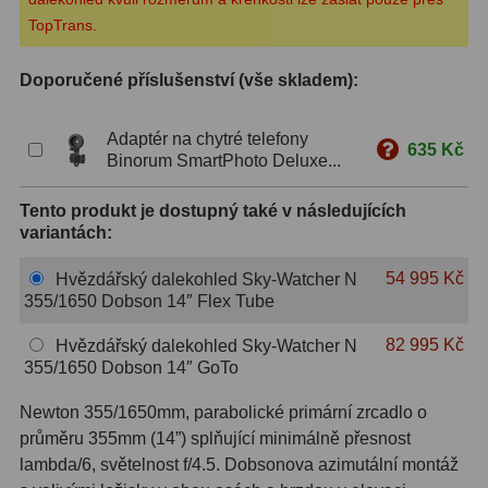
TopTrans.
S mřížkou
6
Doporučené příslušenství (vše skladem):
Speciální
1
Ostatní
29
Adaptér na chytré telefony
635 Kč
Binorum SmartPhoto Deluxe...
Barlow
65
Tento produkt je dostupný také v následujících
Filtry
180
variantách:
Měsíční a Polarizační
24
54 995 Kč
Hvězdářský dalekohled Sky-Watcher N
355/1650 Dobson 14″ Flex Tube
Sluneční
42
82 995 Kč
Hvězdářský dalekohled Sky-Watcher N
CLS a UHC
13
355/1650 Dobson 14″ GoTo
Mlhovinové
14
Newton 355/1650mm, parabolické primární zrcadlo o
průměru 355mm (14”) splňující minimálně přesnost
OIII
3
lambda/6, světelnost f/4.5. Dobsonova azimutální montáž