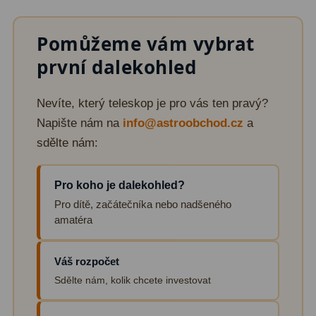
Fotografické montáže
5
Pomůžeme vám vybrat
Stativy a pilíře
3
první dalekohled
Objímky
10
Nevíte, který teleskop je pro vás ten pravý?
Motory a pohony
13
Napište nám na
info@astroobchod.cz
a
sdělte nám:
Upínací prvky
13
Závaží
3
Pro koho je dalekohled?
Pro dítě, začátečníka nebo nadšeného
Ostatní
27
amatéra
Zrcátka a hranoly
60
Váš rozpočet
Diagonální zrcátka
35
Sdělte nám, kolik chcete investovat
Diagonální hranoly
7