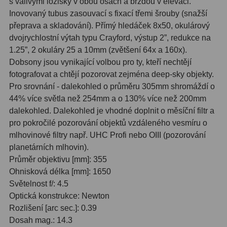
s valivými ložisky v obou osách a brzdou v elevaci.
Hβ
4
Inovovaný tubus zasouvací s fixací třemi šrouby (snažší
přeprava a skladování). Přímý hledáček 8x50, okulárový
SII
2
dvojrychlostní výtah typu Crayford, výstup 2”, redukce na
Planetární
6
1.25”, 2 okuláry 25 a 10mm (zvětšení 64x a 160x).
Dobsony jsou vynikající volbou pro ty, kteří nechtějí
Proti světelnému znečištění
6
fotografovat a chtějí pozorovat zejména deep-sky objekty.
Pro srovnání - dalekohled o průměru 305mm shromáždí o
Barevné
66
44% více světla než 254mm a o 130% více než 200mm
dalekohled. Dalekohled je vhodné doplnit o měsíční filtr a
AstroFoto
284
pro pokročilé pozorování objektů vzdáleného vesmíru o
mlhovinové filtry např. UHC Profi nebo OIII (pozorování
Planetární kamery
20
planetárních mlhovin).
Deep-Sky kamery
28
Průměr objektivu [mm]: 355
Ohnisková délka [mm]: 1650
Guiding kamery
14
Světelnost f/: 4.5
Optická konstrukce: Newton
T-kroužky
16
Rozlišení [arc sec.]: 0.39
Dosah mag.: 14.3
Adaptéry projekční
11