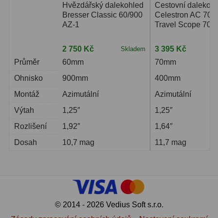
Čidla
2
Hvězdářský dalekohled
Cestovní dalekoh
Bresser Classic 60/900
Celestron AC 70/
Teploměry a vlhkoměry
15
AZ-1
Travel Scope 70
Lupy
69
2 750 Kč
3 395 Kč
Skladem
S
Průměr
60mm
70mm
Astronomická literatura
10
Ohnisko
900mm
400mm
Montáž
Azimutální
Azimutální
Výtah
1,25″
1,25″
Rozlišení
1,92″
1,64″
Dosah
10,7 mag
11,7 mag
© 2014 - 2026 Vedius Soft s.r.o.