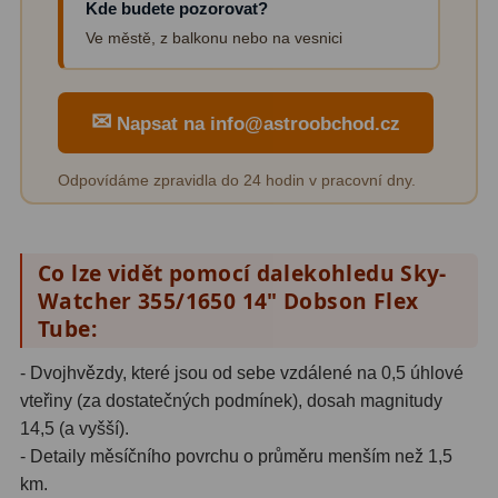
Kde budete pozorovat?
Amici hranoly 45°
11
Ve městě, z balkonu nebo na vesnici
Amici hranoly 90°
7
✉
Pozorovací dalekohledy
56
Napsat na info@astroobchod.cz
Kompaktní
11
Odpovídáme zpravidla do 24 hodin v pracovní dny.
Turistické
24
Myslivecké
2
Co lze vidět pomocí dalekohledu Sky-
Watcher 355/1650 14" Dobson Flex
Pro pozorování přírody a
Tube:
ornitologie
18
- Dvojhvězdy, které jsou od sebe vzdálené na 0,5 úhlové
Dárkové
1
vteřiny (za dostatečných podmínek), dosah magnitudy
14,5 (a vyšší).
Binokulární dalekohledy
279
- Detaily měsíčního povrchu o průměru menším než 1,5
km.
Astronomické
44