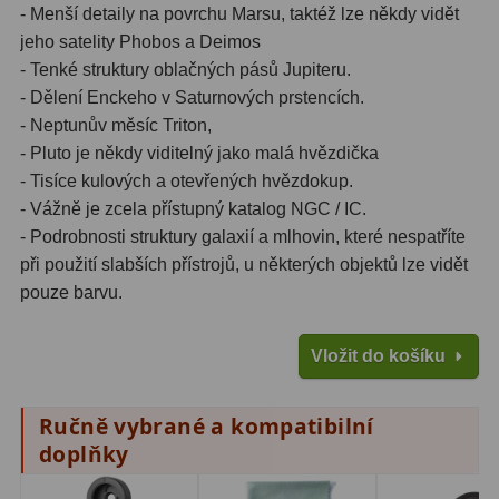
- Menší detaily na povrchu Marsu, taktéž lze někdy vidět
Lovecké a turistické
113
jeho satelity Phobos a Deimos
- Tenké struktury oblačných pásů Jupiteru.
Námořní
11
- Dělení Enckeho v Saturnových prstencích.
- Neptunův měsíc Triton,
Sportovní
54
- Pluto je někdy viditelný jako malá hvězdička
Kapesní
14
- Tisíce kulových a otevřených hvězdokup.
- Vážně je zcela přístupný katalog NGC / IC.
Divadelní
2
- Podrobnosti struktury galaxií a mlhovin, které nespatříte
při použití slabších přístrojů, u některých objektů lze vidět
Univerzální
41
pouze barvu.
Dálkoměry a Noční vidění
17
Vložit do košíku
Dálkoměry
9
Ručně vybrané a kompatibilní
Noční vidění
8
doplňky
Mikroskopy
92