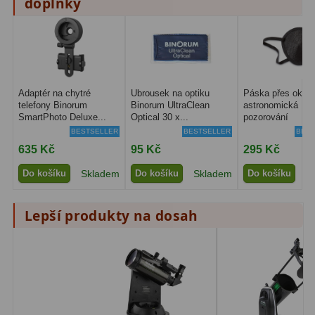
doplňky
Pro děti
5
Školní a laboratorní
18
Biologické
33
Adaptér na chytré
Ubrousek na optiku
Páska přes oko p
Digitální
10
telefony Binorum
Binorum UltraClean
astronomická
SmartPhoto Deluxe...
Optical 30 x...
pozorování
BESTSELLER
BESTSELLER
BEST
Kapesní
10
635 Kč
95 Kč
295 Kč
Příslušenství
16
Do košíku
Skladem
Do košíku
Skladem
Do košíku
S
Meteostanice
52
Lepší produkty na dosah
Domácí
21
Pokročilé
5
Profesionální
9