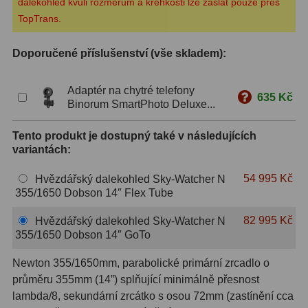
dalekohled kvůli rozměrům a křehkosti lze zaslat pouze přes
TopTrans.
S mřížkou
6
Speciální
1
Doporučené příslušenství (vše skladem):
Ostatní
29
Adaptér na chytré telefony
635 Kč
Binorum SmartPhoto Deluxe...
Barlow
65
Tento produkt je dostupný také v následujících
Filtry
180
variantách:
Měsíční a Polarizační
24
54 995 Kč
Hvězdářský dalekohled Sky-Watcher N
355/1650 Dobson 14″ Flex Tube
Sluneční
42
82 995 Kč
Hvězdářský dalekohled Sky-Watcher N
CLS a UHC
13
355/1650 Dobson 14″ GoTo
Mlhovinové
14
Newton 355/1650mm, parabolické primární zrcadlo o
průměru 355mm (14”) splňující minimálně přesnost
OIII
3
lambda/8, sekundární zrcátko s osou 72mm (zastínění cca