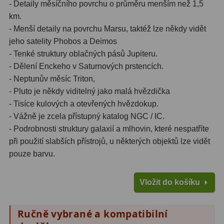
- Detaily měsíčního povrchu o průměru menším než 1,5
km.
Lovecké a turistické
113
- Menší detaily na povrchu Marsu, taktéž lze někdy vidět
Námořní
11
jeho satelity Phobos a Deimos
- Tenké struktury oblačných pásů Jupiteru.
Sportovní
54
- Dělení Enckeho v Saturnových prstencích.
- Neptunův měsíc Triton,
Kapesní
14
- Pluto je někdy viditelný jako malá hvězdička
Divadelní
2
- Tisíce kulových a otevřených hvězdokup.
- Vážně je zcela přístupný katalog NGC / IC.
Univerzální
41
- Podrobnosti struktury galaxií a mlhovin, které nespatříte
při použití slabších přístrojů, u některých objektů lze vidět
Dálkoměry a Noční vidění
17
pouze barvu.
Dálkoměry
9
Vložit do košíku
Noční vidění
8
Ručně vybrané a kompatibilní
Mikroskopy
92