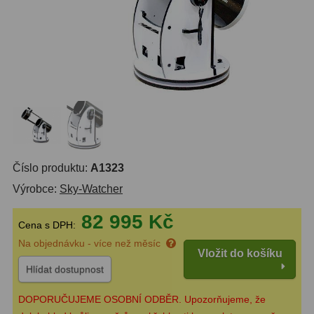
Do 6000 Kč
37
Průvodce
Do 10000 Kč
40
IPoradce
Okuláry
455
Stav
Plössl a Super Plössl
120
Objednávky
Širokoúhlé WA (52°-60°)
84
SWA (62°-78°)
86
Číslo produktu:
A1323
Výrobce:
Sky-Watcher
UWA (80°-98°)
22
82 995 Kč
XWA (100°-120°)
17
Cena s DPH:
Na objednávku - více než měsíc
Planetární
31
Vložit do košíku
Hlídat dostupnost
ZOOM
12
DOPORUČUJEME OSOBNÍ ODBĚR. Upozorňujeme, že
ED a Flat Field
12