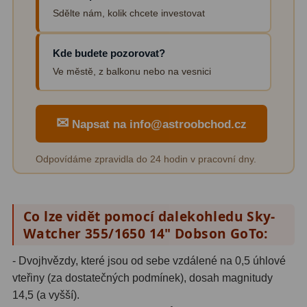
Sdělte nám, kolik chcete investovat
Amici hranoly 45°
11
Amici hranoly 90°
7
Kde budete pozorovat?
Ve městě, z balkonu nebo na vesnici
Pozorovací dalekohledy
56
Kompaktní
11
✉
Napsat na info@astroobchod.cz
Turistické
24
Odpovídáme zpravidla do 24 hodin v pracovní dny.
Myslivecké
2
Pro pozorování přírody a
ornitologie
18
Co lze vidět pomocí dalekohledu Sky-
Watcher 355/1650 14" Dobson GoTo:
Dárkové
1
- Dvojhvězdy, které jsou od sebe vzdálené na 0,5 úhlové
Binokulární dalekohledy
279
vteřiny (za dostatečných podmínek), dosah magnitudy
14,5 (a vyšší).
Astronomické
44