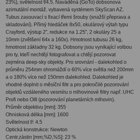
23%), světelnost f/4.5. Naváděná (GoTo) dobsonova
Hβ
4
azimutální montáž. vybavená systémem SkyScan AZ.
SII
2
Tubus zasouvací s fixací třemi šrouby (snažší přeprava a
skladování). Přímý hledáček 8x50, okulárový výtah typu
Planetární
6
Crayford, výstup 2”, redukce na 1.25”, 2 okuláry 25 a
10mm (zvětšení 64x a 160x). Hmotnost tubusu 26 kg,
Proti světelnému znečištění
6
hmotnost základny 32 kg. Dobsony jsou vynikající volbou
pro ty, kteří nechtějí fotografovat a chtějí pozorovat
Barevné
66
zejména deep-sky objekty. Pro srovnání - dalekohled o
průměru 254mm shromáždí o 60% více světla než 200mm
AstroFoto
284
a o 180% více než 150mm dalekohled. Dalekohled je
vhodné doplnit o měsíční filtr a pro pokročilé pozorování
Planetární kamery
20
objektů vzdáleného vesmíru o mlhovinové filtry např. UHC
Deep-Sky kamery
28
Profi nebo OIII (pozorování planetárních mlhovin).
Průměr objektivu [mm]: 355
Guiding kamery
14
Ohnisková délka [mm]: 1600
Světelnost f/: 4.5
T-kroužky
16
Optická konstrukce: Newton
Centr.zástin [mm,%D,%S]: 23 %
Adaptéry projekční
11