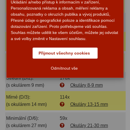
Do
Ukládání a/nebo přístup k informacím v zařízení,
1 750 Kč
Zrcátka a hranoly
2
košíku
Planetary Pro 3,2mm 58° 1,25″
Personalizovaná reklama a obsah, měření reklamy a
obsahu, poznatky o okruzích publika a vývoj produktů,
Výtahy a ostření
1
Velké (1D):
356x
Přesné údaje o geografické poloze a identifikace pomocí
(s okulárem 4,5 mm)
Okuláry 4 mm
dotazování zařízení. Proto potřebujeme váš souhlas.
Hledáčky
32
Souhlas můžete udělit ke všem účelům, můžete jej odvolat
Optimální (0.7D):
267x
a své volby změnit v Nastavení souhlasu.
Seřízení
21
(s okulárem 6 mm)
Okuláry 6-7 mm
Přijmout všechny cookies
Svítilny
5
Náš tip
:
Okulár Binorum Plössl
Do
965 Kč
košíku
6mm 52° 1,25″
Kufry a tašky
64
Odmítnout vše
Střední (D/2):
178x
Čištění
28
(s okulárem 9 mm)
Okuláry 8-9 mm
Ostatní
18
Mírné (D/3):
114x
Montáže
99
(s okulárem 14 mm)
Okuláry 13-15 mm
Azimutální AZ
6
Minimální (D/6):
59x
(s okulárem 27 mm)
Okuláry 21-30 mm
Paralaktické EQ
19