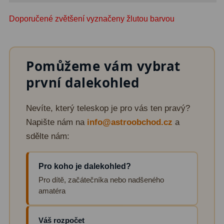
Doporučené zvětšení vyznačeny žlutou barvou
Fotografické montáže
5
Stativy a pilíře
3
Pomůžeme vám vybrat
Objímky
10
první dalekohled
Motory a pohony
13
Upínací prvky
13
Nevíte, který teleskop je pro vás ten pravý?
Napište nám na
info@astroobchod.cz
a
Závaží
3
sdělte nám:
Ostatní
27
Pro koho je dalekohled?
Zrcátka a hranoly
60
Pro dítě, začátečníka nebo nadšeného
amatéra
Diagonální zrcátka
35
Diagonální hranoly
7
Váš rozpočet