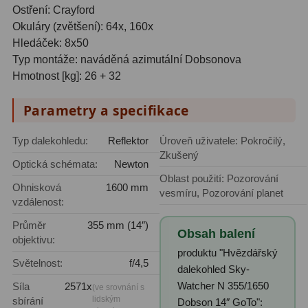
Ostření: Crayford
Adaptéry T2
39
Okuláry (zvětšení): 64x, 160x
Hledáček: 8x50
Adaptéry M48
33
Typ montáže: naváděná azimutální Dobsonova
Hmotnost [kg]: 26 + 32
Filtry L-RGB
7
Parametry a specifikace
Filtry Pass
6
Filtry Block
10
Typ dalekohledu:
Reflektor
Úroveň uživatele: Pokročilý,
Zkušený
Optická schémata:
Newton
Filtry Clip
5
Oblast použití: Pozorování
Ohnisková
1600 mm
vesmíru, Pozorování planet
Filtry CCD Hα, OIII
7
vzdálenost:
Průměr
355 mm (14″)
Filtrová kola a rámy
16
Obsah balení
objektivu:
produktu "Hvězdářský
Rovnače a reduktory
13
Světelnost:
f/4,5
dalekohled Sky-
Zaostření
11
Watcher N 355/1650
Síla
2571x
(ve srovnání s
lidským
sbírání
Dobson 14″ GoTo":