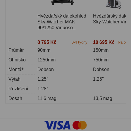
Čidla
2
Teploměry a vlhkoměry
15
Hvězdářský dalekohled
Hvězdářský dalek
Sky-Watcher MAK
Sky-Watcher Virtuo
Lupy
69
90/1250 Virtuoso...
Astronomická literatura
10
8 795 Kč
10 695 Kč
3-4 týdny
Na obj
Průměr
90mm
150mm
Ohnisko
1250mm
750mm
Montáž
Dobson
Dobson
Výtah
1,25″
1,25″
Rozlišení
1,28″
Dosah
11,6 mag
13,5 mag