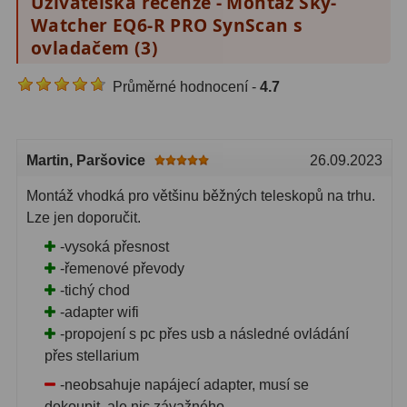
Uživatelská recenze - Montáž Sky-
Čidla
2
Watcher EQ6-R PRO SynScan s
Teploměry a vlhkoměry
15
ovladačem (
3
)
Lupy
69
Průměrné hodnocení -
4.7
Astronomická literatura
10
Martin
, Paršovice
26.09.2023
Montáž vhodká pro většinu běžných teleskopů na trhu.
Lze jen doporučit.
-vysoká přesnost
-řemenové převody
-tichý chod
-adapter wifi
-propojení s pc přes usb a následné ovládání
přes stellarium
-neobsahuje napájecí adapter, musí se
dokoupit, ale nic závažného