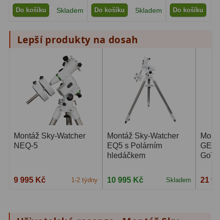
Pro děti
5
Do košíku
Skladem
Do košíku
Skladem
Do košíku
S
Školní a laboratorní
18
Lepší produkty na dosah
Biologické
33
Digitální
10
Kapesní
10
Příslušenství
16
Montáž Sky-Watcher
Montáž Sky-Watcher
Mont
Meteostanice
52
NEQ-5
EQ5 s Polárním
GEQ5
hledáčkem
GoTo
Domácí
21
Pokročilé
5
9 995 Kč
10 995 Kč
21 9
1-2 týdny
Skladem
Profesionální
9