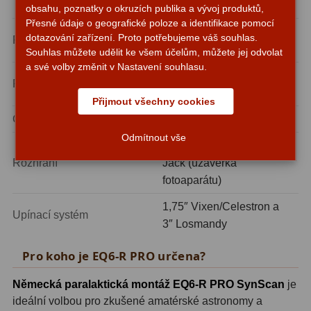
napájecím konektorem
obsahu, poznatky o okruzích publika a vývoj produktů,
Přesné údaje o geografické poloze a identifikace pomocí
Fotografické montáže
5
hybridní krokové motory,
dotazování zařízení. Proto potřebujeme váš souhlas.
Pohon
krok 1,8° (200 kroků/ot)
Souhlas můžete udělit ke všem účelům, můžete jej odvolat
Stativy a pilíře
3
a své volby změnit v Nastavení souhlasu.
šnekový 180:1 +
Převod RA osy
Objímky
10
řemenový 48:12
Přijmout všechny cookies
Motory a pohony
13
Celkový převod
720:1
Odmítnout vše
Upínací prvky
13
USB, RJ (autoguiding),
Rozhraní
Jack (uzávěrka
Závaží
3
fotoaparátu)
Ostatní
27
1,75″ Vixen/Celestron a
Upínací systém
3″ Losmandy
Zrcátka a hranoly
60
Pro koho je EQ6-R PRO určena?
Diagonální zrcátka
35
Německá paralaktická montáž EQ6-R PRO SynScan
je
Diagonální hranoly
7
ideální volbou pro zkušené amatérské astronomy a