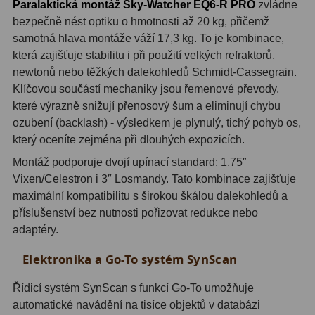
Paralaktická montáž Sky-Watcher EQ6-R PRO
zvládne
bezpečně nést optiku o hmotnosti až 20 kg, přičemž
Adaptéry T2
39
samotná hlava montáže váží 17,3 kg. To je kombinace,
Adaptéry M48
33
která zajišťuje stabilitu i při použití velkých refraktorů,
newtonů nebo těžkých dalekohledů Schmidt-Cassegrain.
Filtry L-RGB
7
Klíčovou součástí mechaniky jsou řemenové převody,
které výrazně snižují přenosový šum a eliminují chybu
Filtry Pass
6
ozubení (backlash) - výsledkem je plynulý, tichý pohyb os,
který oceníte zejména při dlouhých expozicích.
Filtry Block
10
Montáž podporuje dvojí upínací standard: 1,75″
Filtry Clip
5
Vixen/Celestron i 3″ Losmandy. Tato kombinace zajišťuje
maximální kompatibilitu s širokou škálou dalekohledů a
Filtry CCD Hα, OIII
7
příslušenství bez nutnosti pořizovat redukce nebo
adaptéry.
Filtrová kola a rámy
16
Elektronika a Go-To systém SynScan
Rovnače a reduktory
13
Řídicí systém SynScan s funkcí Go-To umožňuje
Zaostření
11
automatické navádění na tisíce objektů v databázi