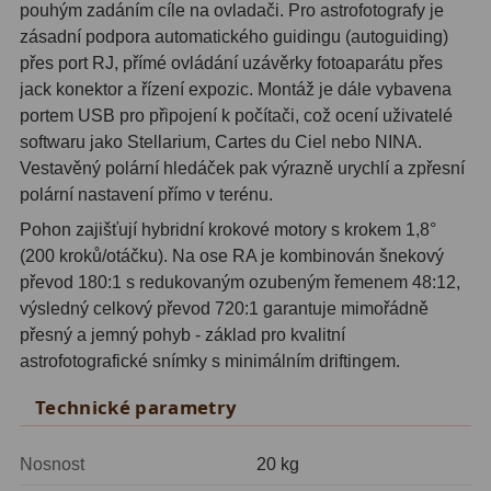
ADC, Tilting
14
pouhým zadáním cíle na ovladači. Pro astrofotografy je
zásadní podpora automatického guidingu (autoguiding)
Rotátory
34
přes port RJ, přímé ovládání uzávěrky fotoaparátu přes
jack konektor a řízení expozic. Montáž je dále vybavena
Komponenty
78
portem USB pro připojení k počítači, což ocení uživatelé
softwaru jako Stellarium, Cartes du Ciel nebo NINA.
Helical výtahy
11
Vestavěný polární hledáček pak výrazně urychlí a zpřesní
polární nastavení přímo v terénu.
Okulárové výtahy
44
Pohon zajišťují hybridní krokové motory s krokem 1,8°
Adaptéry k okulárovým
(200 kroků/otáčku). Na ose RA je kombinován šnekový
výtahům
8
převod 180:1 s redukovaným ozubeným řemenem 48:12,
výsledný celkový převod 720:1 garantuje mimořádně
Primární zrcadla
9
přesný a jemný pohyb - základ pro kvalitní
astrofotografické snímky s minimálním driftingem.
Sekundární zrcadla
6
Technické parametry
Příslušenství
188
Nosnost
20 kg
Redukce 1,25" a 2"
17