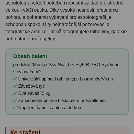
astrofotografy, kteří potřebují robustní základ pro středně
Amici hranoly 45°
11
velkou i větší optiku. Díky vysoké nosnosti, přesnému
pohonu a bohatému vybavení pro astrofotografii je
Amici hranoly 90°
7
schopna uspokojit i ty nejnáročnější pozorovací a
fotografické ambice - ať už fotografujete mlhoviny, galaxie
Pozorovací dalekohledy
56
nebo planetární objekty.
Kompaktní
11
Obsah balení
Turistické
24
produktu "Montáž Sky-Watcher EQ6-R PRO SynScan
Myslivecké
2
s ovladačem":
✅ Univerzální upínací rybina typu Losmandy/Vixen
Pro pozorování přírody a
✅ Závažová tyč
ornitologie
18
✅ Dvě závaží 5 kg
✅ Zabudovaný polární hledáček s prosvětlením
Dárkové
1
✅ Napájecí kabel s auto zástrčkou
Binokulární dalekohledy
279
Ke stažení
Astronomické
44