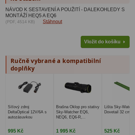
NÁVOD K SESTAVENÍ A POUŽITÍ - DALEKOHLEDY S
Lovecké a turistické
113
MONTÁŽÍ HEQ5 A EQ6
Stáhnout
(PDF, 4514 KB)
Námořní
11
Sportovní
54
Vložit do košíku
Kapesní
14
Ručně vybrané a kompatibilní
Divadelní
2
doplňky
Univerzální
41
Dálkoměry a Noční vidění
17
Dálkoměry
9
Síťový zdroj
Brašna Oklop pro stativy
Lišta Sky-Watche
DeltaOptical 12V/6A s
Sky-Watcher EQ6,
Dovetail 32 cm 1
Noční vidění
8
autozásuvkou
NEQ6, EQ6-R,...
Mikroskopy
92
995 Kč
1 995 Kč
525 Kč