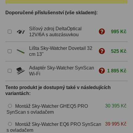
S mřížkou
6
Doporučené příslušenství (vše skladem):
Speciální
1
Síťový zdroj DeltaOptical
995 Kč
Ostatní
29
12V/6A s autozásuvkou
Barlow
65
Lišta Sky-Watcher Dovetail 32
525 Kč
cm 13"
Filtry
182
Adaptér Sky-Watcher SynScan
1 895 Kč
Wi-Fi
Měsíční a Polarizační
24
Sluneční
44
Tento produkt je dostupný také v následujících
variantách:
CLS a UHC
13
30 395 Kč
Montáž Sky-Watcher GHEQ5 PRO
Mlhovinové
14
SynScan s ovladačem
39 995 Kč
OIII
3
Montáž Sky-Watcher EQ6 PRO SynScan
s ovladačem