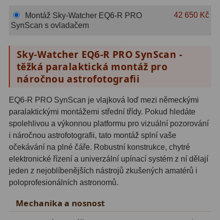
Hβ
4
42 650 Kč
Montáž Sky-Watcher EQ6-R PRO
SynScan s ovladačem
SII
2
Planetární
6
Sky-Watcher EQ6-R PRO SynScan -
těžká paralaktická montáž pro
Proti světelnému znečištění
6
náročnou astrofotografii
Barevné
66
EQ6-R PRO SynScan je vlajková loď mezi německými
AstroFoto
284
paralaktickými montážemi střední třídy. Pokud hledáte
spolehlivou a výkonnou platformu pro vizuální pozorování
Planetární kamery
20
i náročnou astrofotografii, tato montáž splní vaše
očekávání na plné čáře. Robustní konstrukce, chytré
Deep-Sky kamery
28
elektronické řízení a univerzální upínací systém z ní dělají
jeden z nejoblíbenějších nástrojů zkušených amatérů i
Guiding kamery
14
poloprofesionálních astronomů.
T-kroužky
16
Mechanika a nosnost
Adaptéry projekční
11