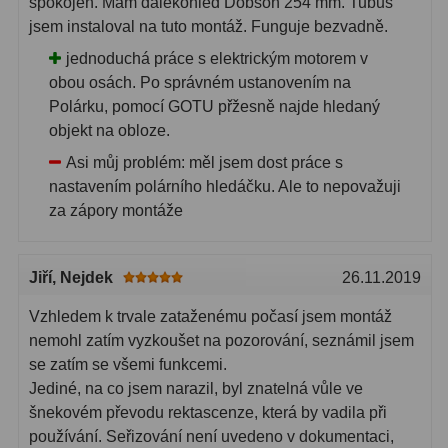
spokojen. Mám dalekohled Dobson 254 mm. Tubus
Pro děti
5
jsem instaloval na tuto montáž. Funguje bezvadně.
jednoduchá práce s elektrickým motorem v
Školní a laboratorní
18
obou osách. Po správném ustanovením na
Biologické
33
Polárku, pomocí GOTU přžesně najde hledaný
objekt na obloze.
Digitální
10
Asi můj problém: měl jsem dost práce s
nastavením polárního hledáčku. Ale to nepovažuji
Kapesní
10
za zápory montáže
Příslušenství
16
Meteostanice
52
Jiří
, Nejdek
26.11.2019
Vzhledem k trvale zataženému počasí jsem montáž
Domácí
21
nemohl zatím vyzkoušet na pozorování, seznámil jsem
se zatím se všemi funkcemi.
Pokročilé
5
Jediné, na co jsem narazil, byl znatelná vůle ve
Profesionální
9
šnekovém převodu rektascenze, která by vadila při
používání. Seřizování není uvedeno v dokumentaci,