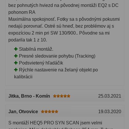
bez pohnutých hviezd na pôvodnej montáži EQ2 s DC
Lovecké a turistické
113
pohonom RA
Maximálna spokojnosť. Fotky sa s pôvodnými pokusmi
Námořní
11
nedajú porovnať. Ostré sú hneď, bez problémov aj s
expozíciou 2 min pri SW 130/900.. Pôvodne sa mi
Sportovní
54
podarila tak 1 z 10.
Kapesní
14
Stabilná montáž.
Presné sledovanie pohybu (Tracking)
Divadelní
2
Podsvietený hľadáčik
Rýchle nastavenie na želaný objekt po
Univerzální
41
kalibrácii
Dálkoměry a Noční vidění
17
Jitka
, Brno - Komín
25.03.2021
Dálkoměry
9
Noční vidění
8
Jan
, Otvovice
19.03.2020
Mikroskopy
92
S montáží HEQ5 PRO SYN SCAN jsem velmi