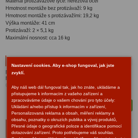
Materiál protizávažové tyče: nerezová ocel
Zrcátka a hranoly
2
Hmotnost montáže bez protizávaží: 9 kg
Hmotnost montáže s protizávažími: 19,2 kg
Výtahy a ostření
1
Výška montáže: 41 cm
Protizávaží: 2 × 5,1 kg
Hledáčky
32
Maximální nosnost: cca 16 kg
Seřízení
21
Svítilny
5
Ke stažení
Nastavení cookies. Aby e-shop fungoval, jak jste
Kufry a tašky
64
NÁVOD K SESTAVENÍ A POUŽITÍ - DALEKOHLEDY S
zvyklí.
MONTÁŽÍ HEQ5 A EQ6
Čištění
28
Stáhnout
(PDF, 4514 KB)
Aby náš web dál fungoval tak, jak ho znáte, ukládáme a
přistupujeme k informacím z vašeho zařízení a
Ostatní
18
zpracováváme údaje o vašem chování pro tyto účely:
Vložit do košíku
Ukládání a/nebo přístup k informacím v zařízení,
Montáže
99
Personalizovaná reklama a obsah, měření reklamy a
obsahu, poznatky o okruzích publika a vývoj produktů,
Ručně vybrané a kompatibilní
Azimutální AZ
6
Přesné údaje o geografické poloze a identifikace pomocí
doplňky
dotazování zařízení. Proto potřebujeme váš souhlas.
Paralaktické EQ
19