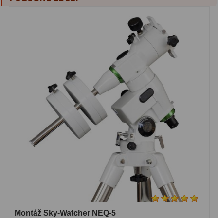
Montáž Sky-Watcher NEQ-5