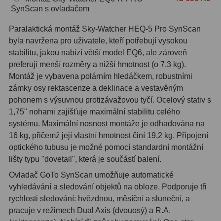
Hβ
4
SynScan s ovladačem
SII
2
Paralaktická montáž Sky-Watcher HEQ-5 Pro SynScan
byla navržena pro uživatele, kteří potřebují vysokou
Planetární
6
stabilitu, jakou nabízí větší model EQ6, ale zároveň
preferují menší rozměry a nižší hmotnost (o 7,3 kg).
Proti světelnému znečištění
6
Montáž je vybavena polárním hledáčkem, robustními
zámky osy rektascenze a deklinace a vestavěným
Barevné
66
pohonem s výsuvnou protizávažovou tyčí. Ocelový stativ s
AstroFoto
284
1,75" nohami zajišťuje maximální stabilitu celého
systému. Maximální nosnost montáže je odhadována na
Planetární kamery
20
16 kg, přičemž její vlastní hmotnost činí 19,2 kg. Připojení
optického tubusu je možné pomocí standardní montážní
Deep-Sky kamery
28
lišty typu "dovetail", která je součástí balení.
Ovladač GoTo SynScan umožňuje automatické
Guiding kamery
14
vyhledávání a sledování objektů na obloze. Podporuje tři
T-kroužky
16
rychlosti sledování: hvězdnou, měsíční a sluneční, a
pracuje v režimech Dual Axis (dvouosý) a R.A.
Adaptéry projekční
11