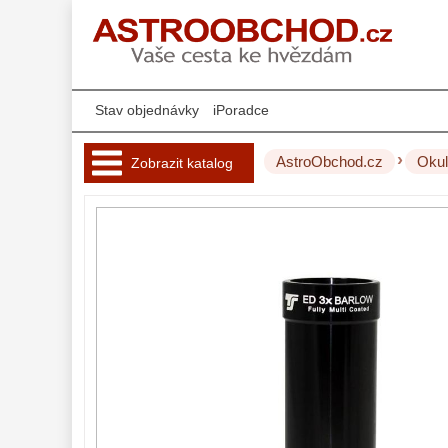
Stav objednávky
iPoradce
›
AstroObchod.cz
Okul
Zobrazit katalog
Hvězdářské 
dalekohledy 
221
Okuláry 
453
Plössl a Super
Plössl
120
Širokoúhlé WA
(52°-60°)
82
SWA (62°-78°)
86
UWA (80°-98°)
22
XWA (100°-120°)
17