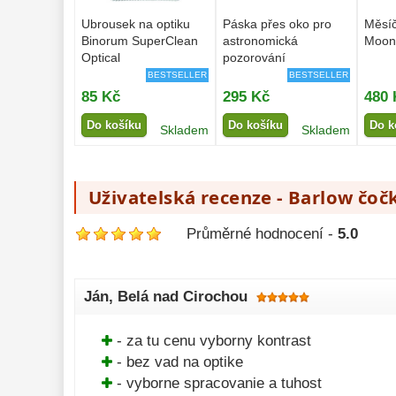
Ubrousek na optiku
Páska přes oko pro
Měsíč
Binorum SuperClean
astronomická
Moon
Optical
pozorování
BESTSELLER
BESTSELLER
85 Kč
295 Kč
480 
Do košíku
Do košíku
Do k
Skladem
Skladem
Uživatelská recenze - Barlow čočk
Průměrné hodnocení -
5.0
Ján
, Belá nad Cirochou
- za tu cenu vyborny kontrast
- bez vad na optike
- vyborne spracovanie a tuhost