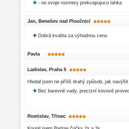
- no svoje rozmery prekvapujuco lahka
Jan
, Benešov nad Ploučnicí
Dobrá kvalita za výhodnou cenu
Pavla
Ladislav
, Praha 5
Hledal jsem ne příliš drahý způsob, jak navýši
Bez barevné vady, precizní kovové proved
Rostislav
, Třinec
Koupil jsem Barlow čočky 2x a 3x