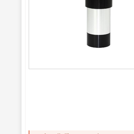
Planetární
29
ZOOM
12
ED a Flat Field
12
S mřížkou
6
Speciální
1
Ostatní
29
Barlow
65
Filtry 
181
AstroFoto 
284
Komponenty 
78
Příslušenství 
188
Montáže 
99
Zrcátka a hranoly 
60
Pozorovací 
dalekohledy 
56