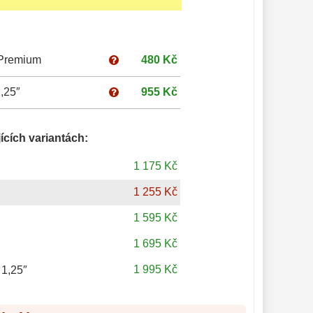
 Premium
480 Kč
,25″
955 Kč
ících variantách:
1 175 Kč
1 255 Kč
1 595 Kč
1 695 Kč
1 995 Kč
 1,25″