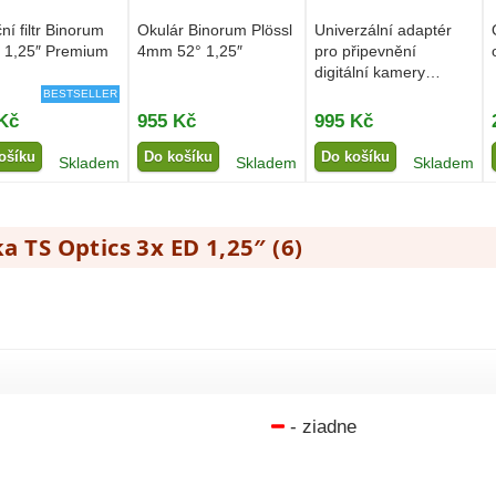
ní filtr Binorum
Okulár Binorum Plössl
Univerzální adaptér
 1,25″ Premium
4mm 52° 1,25″
pro připevnění
digitální kamery
Binorum...
BESTSELLER
Kč
955 Kč
995 Kč
ošíku
Do košíku
Do košíku
Skladem
Skladem
Skladem
a TS Optics 3x ED 1,25″ (
6
)
- ziadne