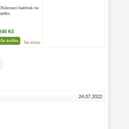
Ofukovací balónek na
optiku
245 Kč
Do košíku
Na dotaz
24.07.2022