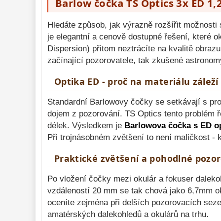
Barlow čočka TS Optics 3x ED 1,2
Binokulární 
dalekohledy 
279
Hledáte způsob, jak výrazně rozšířit možnosti
Dálkoměry a Noční 
je elegantní a cenově dostupné řešení, které o
vidění 
17
Dispersion) přitom neztrácíte na kvalitě obraz
Mikroskopy 
92
začínající pozorovatele, tak zkušené astronomy,
Meteostanice 
52
Optika ED - proč na materiálu záleží
Lupy 
69
Standardní Barlowovy čočky se setkávají s pr
Astronomická 
dojem z pozorování. TS Optics tento problém ř
literatura 
10
délek. Výsledkem je
Barlowova čočka s ED o
Při trojnásobném zvětšení to není maličkost - 
Praktické zvětšení a pohodlné pozo
Po vložení čočky mezi okulár a fokuser daleko
vzdáleností 20 mm se tak chová jako 6,7mm oku
oceníte zejména při delších pozorovacích sezení
amatérských dalekohledů a okulárů na trhu.