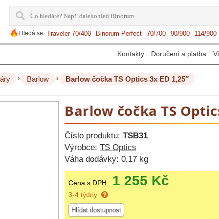
Hledá se:
Traveler 70/400
Binorum Perfect
70/700
90/900
114/900
Kontakty
Doručení a platba
V
›
›
áry
Barlow
Barlow čočka TS Optics 3x ED 1,25″
Barlow čočka TS Optic
Číslo produktu:
TSB31
Výrobce:
TS Optics
Váha dodávky:
0,17 kg
1 255 Kč
Cena s DPH:
3-4 týdny
Hlídat dostupnost