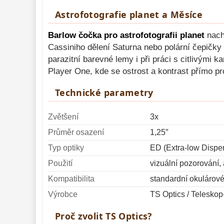
Astrofotografie planet a Měsíce
Barlow čočka pro astrofotografii planet
nachá
Cassiniho dělení Saturna nebo polární čepičky 
parazitní barevné lemy i při práci s citlivým
Player One, kde se ostrost a kontrast přímo pr
Technické parametry
Zvětšení
3x
Průměr osazení
1,25″
Typ optiky
ED (Extra-low Disper
Použití
vizuální pozorování, 
Kompatibilita
standardní okulárové
Výrobce
TS Optics / Teleskop
Proč zvolit TS Optics?