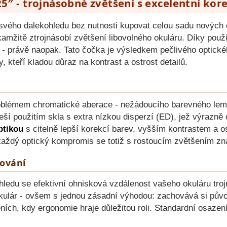
5″ - trojnásobné zvětšení s excelentní kor
 svého dalekohledu bez nutnosti kupovat celou sadu nových
kamžitě ztrojnásobí zvětšení libovolného okuláru. Díky použ
u - právě naopak. Tato čočka je výsledkem pečlivého optické
 kteří kladou důraz na kontrast a ostrost detailů.
oblémem chromatické aberace - nežádoucího barevného lemov
eší použitím skla s extra nízkou disperzí (ED), jež výrazně
ptikou
s citelně lepší korekcí barev, vyšším kontrastem a o
každý optický kompromis se totiž s rostoucím zvětšením znáso
rování
hledu se efektivní ohnisková vzdálenost vašeho okuláru tro
lár - ovšem s jednou zásadní výhodou: zachovává si původní
ch, kdy ergonomie hraje důležitou roli. Standardní osazení 1