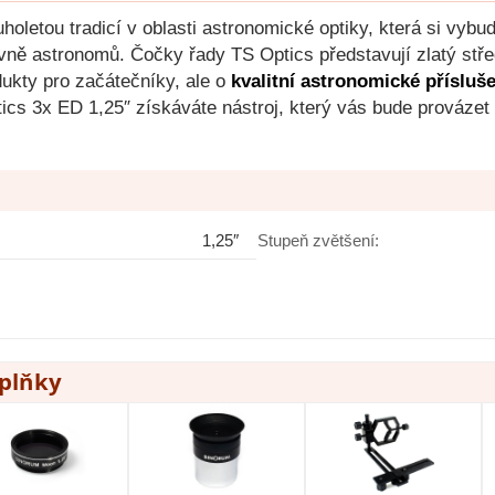
letou tradicí v oblasti astronomické optiky, která si vybud
vně astronomů. Čočky řady TS Optics představují zlatý stř
dukty pro začátečníky, ale o
kvalitní astronomické přísluš
tics 3x ED 1,25″ získáváte nástroj, který vás bude prováze
1,25″
Stupeň zvětšení:
oplňky