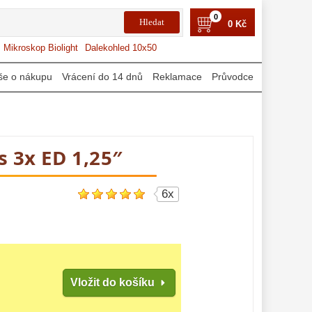
0
0 Kč
Mikroskop Biolight
Dalekohled 10x50
še o nákupu
Vrácení do 14 dnů
Reklamace
Průvodce
s 3x ED 1,25″
6x
Vložit do košíku