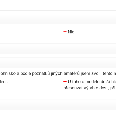
Nic
t ohnisko a podle poznatků jiných amatérů jsem zvolil tento 
ení.
U tohoto modelu delší hl
přesouvat výtah o dost, p