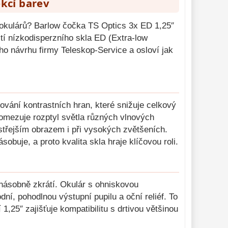
ekcí barev
 okulárů? Barlow čočka TS Optics 3x ED 1,25″
ití nízkodisperzního skla ED (Extra-low
ho návrhu firmy Teleskop-Service a osloví jak
ání kontrastních hran, které snižuje celkový
 omezuje rozptyl světla různých vlnových
střejším obrazem i při vysokých zvětšeních.
buje, a proto kvalita skla hraje klíčovou roli.
jnásobně zkrátí. Okulár s ohniskovou
, pohodlnou výstupní pupilu a oční reliéf. To
,25″ zajišťuje kompatibilitu s drtivou většinou