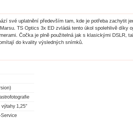
zí své uplatnění především tam, kde je potřeba zachytit jem
Marsu. TS Optics 3x ED zvládá tento úkol spolehlivě díky op
i kamerami. Čočka je plně použitelná jak s klasickými DSLR,
omítají do kvality výsledných snímků.
sion)
astrofotografie
 výtahy 1,25″
-Service