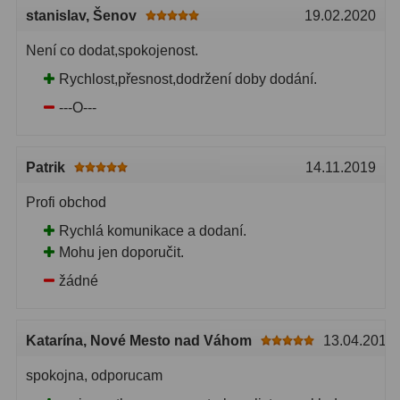
stanislav
, Šenov
19.02.2020
Lovecké a turistické
113
Není co dodat,spokojenost.
Námořní
11
Rychlost,přesnost,dodržení doby dodání.
Sportovní
54
---O---
Kapesní
14
Patrik
14.11.2019
Divadelní
2
Profi obchod
Univerzální
41
Rychlá komunikace a dodaní.
Mohu jen doporučit.
Dálkoměry a Noční vidění
17
žádné
Dálkoměry
9
Noční vidění
8
Katarína
, Nové Mesto nad Váhom
13.04.2016
spokojna, odporucam
Mikroskopy
92