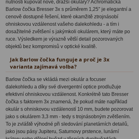
nutnosti kupovat nové, dražší okuláry? Achromatická
Hβ
4
Barlow čočka Bresser 3x s průměrem 1,25″ je elegantní a
cenově dostupné řešení, které okamžitě ztrojnásobí
SII
2
ohniskovou vzdálenost vašeho dalekohledu - a tím i
Planetární
6
dosažitelné zvětšení s jakýmkoli okulárem, který máte po
ruce. Výsledkem je výrazně větší detail pozorovaných
Proti světelnému znečištění
6
objektů bez kompromisů v optické kvalitě.
Barevné
66
Jak Barlow čočka funguje a proč je 3x
varianta zajímavá volba?
AstroFoto
284
Barlow čočka se vkládá mezi okulár a focuser
Planetární kamery
20
dalekohledu a díky své divergentní optice prodlužuje
efektivní ohniskovou vzdálenost. Konkrétně tato Bresser
Deep-Sky kamery
28
čočka s faktorem 3x znamená, že pokud máte například
okulár s ohniskovou vzdáleností 10 mm, budete pozorovat
Guiding kamery
14
jako s okulárem 3,3 mm - tedy s trojnásobným zvětšením.
T-kroužky
16
To je zvláště výhodné při sledování planetárních detailů,
jako jsou pásy Jupiteru, Saturnovy prstence, lunární
Adaptéry projekční
11
krátery nebo dělení hvězd v těsných dvojhvězdách.