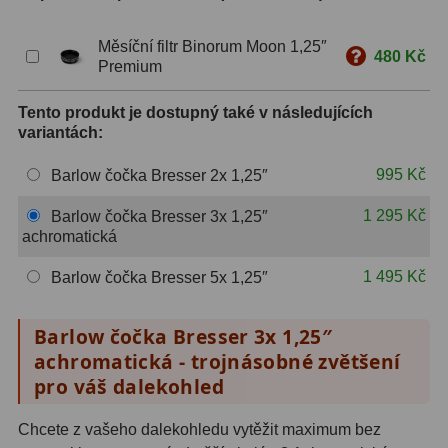
S mřížkou
6
Měsíční filtr Binorum Moon 1,25″
480 Kč
Premium
Speciální
1
Tento produkt je dostupný také v následujících
Ostatní
29
variantách:
Barlow
65
995 Kč
Barlow čočka Bresser 2x 1,25″
Filtry
181
1 295 Kč
Barlow čočka Bresser 3x 1,25″
achromatická
Měsíční a Polarizační
24
1 495 Kč
Barlow čočka Bresser 5x 1,25″
Sluneční
43
Barlow čočka Bresser 3x 1,25″
CLS a UHC
13
achromatická - trojnásobné zvětšení
Mlhovinové
14
pro váš dalekohled
OIII
3
Chcete z vašeho dalekohledu vytěžit maximum bez