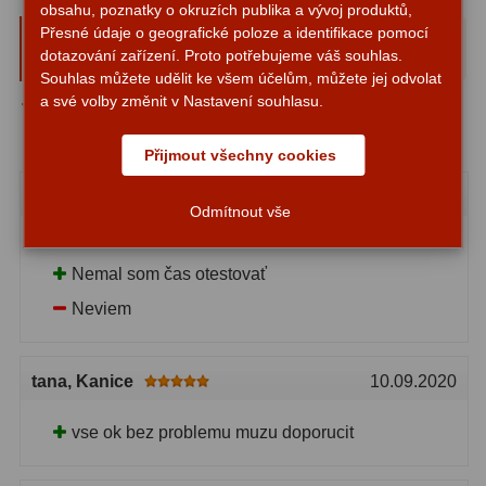
obsahu, poznatky o okruzích publika a vývoj produktů,
Amici hranoly 45°
11
Uživatelská recenze - Barlow čočka
Přesné údaje o geografické poloze a identifikace pomocí
dotazování zařízení. Proto potřebujeme váš souhlas.
Bresser 3x 1,25″ achromatická (
5
)
Amici hranoly 90°
7
Souhlas můžete udělit ke všem účelům, můžete jej odvolat
a své volby změnit v Nastavení souhlasu.
Průměrné hodnocení -
5.0
Pozorovací dalekohledy
56
Přijmout všechny cookies
Kompaktní
11
Laci
, Nová Dubnica
28.01.2021
Odmítnout vše
Turistické
24
Super , nakúpim zas
Myslivecké
2
Nemal som čas otestovať
Pro pozorování přírody a
Neviem
ornitologie
18
Dárkové
1
tana
, Kanice
10.09.2020
Binokulární dalekohledy
279
vse ok bez problemu muzu doporucit
Astronomické
44