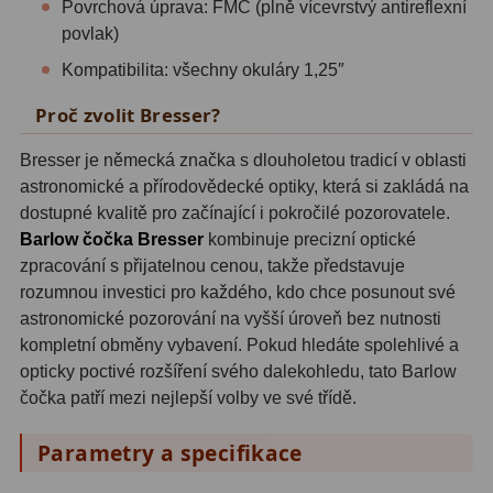
Povrchová úprava: FMC (plně vícevrstvý antireflexní
Zrcátka a hranoly
2
povlak)
Výtahy a ostření
1
Kompatibilita: všechny okuláry 1,25″
Proč zvolit Bresser?
Hledáčky
32
Seřízení
21
Bresser je německá značka s dlouholetou tradicí v oblasti
astronomické a přírodovědecké optiky, která si zakládá na
Svítilny
5
dostupné kvalitě pro začínající i pokročilé pozorovatele.
Barlow čočka Bresser
kombinuje precizní optické
Kufry a tašky
64
zpracování s přijatelnou cenou, takže představuje
rozumnou investici pro každého, kdo chce posunout své
Čištění
28
astronomické pozorování na vyšší úroveň bez nutnosti
Ostatní
18
kompletní obměny vybavení. Pokud hledáte spolehlivé a
opticky poctivé rozšíření svého dalekohledu, tato Barlow
Montáže
99
čočka patří mezi nejlepší volby ve své třídě.
Azimutální AZ
6
Parametry a specifikace
Paralaktické EQ
19