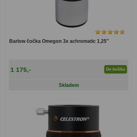
Čidla
2
Teploměry a vlhkoměry
15
Lupy
69
Barlow čočka Omegon 3x achromatic 1,25″
Astronomická literatura
10
1 175,-
Do košíku
Skladem