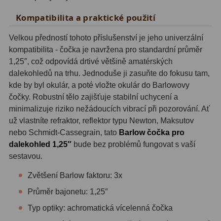
ADC, Tilting
14
Kompatibilita a praktické použití
Rotátory
34
Velkou předností tohoto příslušenství je jeho univerzální
Komponenty
78
kompatibilita - čočka je navržena pro standardní průměr
1,25″, což odpovídá drtivé většině amatérských
Helical výtahy
11
dalekohledů na trhu. Jednoduše ji zasuňte do fokusu tam,
kde by byl okulár, a poté vložte okulár do Barlowovy
Okulárové výtahy
44
čočky. Robustní tělo zajišťuje stabilní uchycení a
minimalizuje riziko nežádoucích vibrací při pozorování. Ať
Adaptéry k okulárovým
už vlastníte refraktor, reflektor typu Newton, Maksutov
výtahům
8
nebo Schmidt-Cassegrain, tato
Barlow čočka pro
Primární zrcadla
9
dalekohled 1,25″
bude bez problémů fungovat s vaší
sestavou.
Sekundární zrcadla
6
Zvětšení Barlow faktoru: 3x
Příslušenství
188
Průměr bajonetu: 1,25″
Typ optiky: achromatická vícelenná čočka
Redukce 1,25" a 2"
17