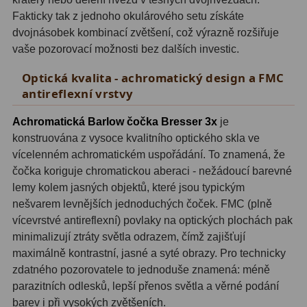
Fakticky tak z jednoho okulárového setu získáte
Adaptéry T2
39
dvojnásobek kombinací zvětšení, což výrazně rozšiřuje
vaše pozorovací možnosti bez dalších investic.
Adaptéry M48
33
Optická kvalita - achromatický design a FMC
Filtry L-RGB
7
antireflexní vrstvy
Filtry Pass
6
Achromatická Barlow čočka Bresser 3x
je
konstruována z vysoce kvalitního optického skla ve
Filtry Block
10
vícelenném achromatickém uspořádání. To znamená, že
Filtry Clip
5
čočka koriguje chromatickou aberaci - nežádoucí barevné
lemy kolem jasných objektů, které jsou typickým
Filtry CCD Hα, OIII
7
nešvarem levnějších jednoduchých čoček. FMC (plně
vícevrstvé antireflexní) povlaky na optických plochách pak
Filtrová kola a rámy
16
minimalizují ztráty světla odrazem, čímž zajišťují
maximálně kontrastní, jasné a syté obrazy. Pro technicky
Rovnače a reduktory
13
zdatného pozorovatele to jednoduše znamená: méně
Zaostření
11
parazitních odlesků, lepší přenos světla a věrné podání
barev i při vysokých zvětšeních.