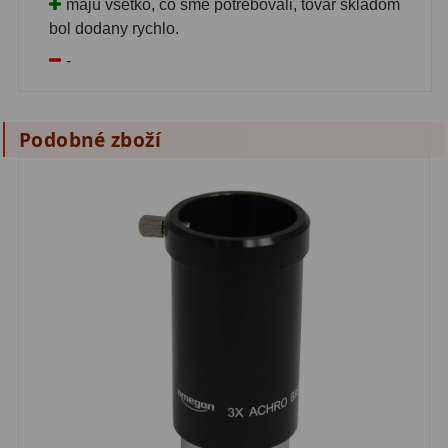
maju vsetko, co sme potrebovali, tovar skladom
Pro děti
5
bol dodany rychlo.
-
Školní a laboratorní
18
Biologické
33
Podobné zboží
Digitální
10
Kapesní
10
Příslušenství
16
Meteostanice
52
Domácí
21
Pokročilé
5
Profesionální
9