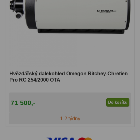
Čidla
2
Teploměry a vlhkoměry
15
Lupy
69
Astronomická literatura
10
Hvězdářský dalekohled Omegon Ritchey-Chretien
Pro RC 254/2000 OTA
71 500,-
Do košíku
1-2 týdny