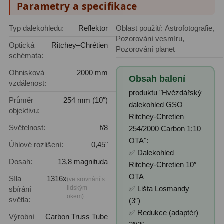
Parametry a specifikace
Adaptéry T2
39
Typ dalekohledu:
Reflektor
Oblast použití: Astrofotografie,
Adaptéry M48
33
Pozorování vesmíru,
Optická
Ritchey–Chrétien
Pozorování planet
schémata:
Filtry L-RGB
7
Ohnisková
2000 mm
Obsah balení
Filtry Pass
6
vzdálenost:
produktu "Hvězdářský
Průměr
254 mm (10″)
Filtry Block
10
dalekohled GSO
objektivu:
Ritchey-Chretien
Filtry Clip
5
Světelnost:
f/8
254/2000 Carbon 1:10
OTA":
Filtry CCD Hα, OIII
7
Úhlové rozlišení:
0,45"
✅ Dalekohled
Dosah:
13,8 magnituda
Filtrová kola a rámy
16
Ritchey-Chretien 10″
OTA
Síla
1316x
(ve srovnání s
Rovnače a reduktory
13
lidským
✅ Lišta Losmandy
sbírání
okem)
světla:
(3″)
Zaostření
11
✅ Redukce (adaptér)
Výrobní
Carbon Truss Tube