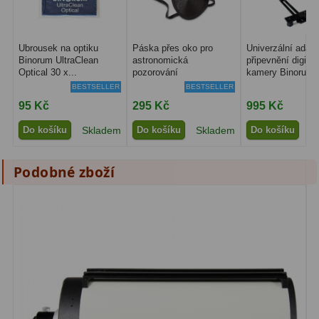
Pro děti
5
Školní a laboratorní
18
Ubrousek na optiku
Páska přes oko pro
Univerzální adapt
Binorum UltraClean
astronomická
připevnění digitál
Optical 30 x...
pozorování
kamery Binorum..
Biologické
33
BESTSELLER
BESTSELLER
Digitální
10
95 Kč
295 Kč
995 Kč
Do košíku
Skladem
Do košíku
Skladem
Do košíku
S
Kapesní
10
Příslušenství
16
Podobné zboží
Meteostanice
52
Domácí
21
Pokročilé
5
Profesionální
9