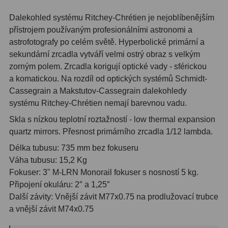
Hβ
4
Dalekohled systému Ritchey-Chrétien je nejoblíbenějším
SII
2
přístrojem používaným profesionálními astronomi a
astrofotografy po celém světě. Hyperbolické primární a
Planetární
6
sekundární zrcadla vytváří velmi ostrý obraz s velkým
zorným polem. Zrcadla korigují optické vady - sférickou
Proti světelnému znečištění
6
a komatickou. Na rozdíl od optických systémů Schmidt-
Cassegrain a Makstutov-Cassegrain dalekohledy
Barevné
66
systému Ritchey-Chrétien nemají barevnou vadu.
AstroFoto
284
Skla s nízkou teplotní roztažností - low thermal expansion
quartz mirrors. Přesnost primárního zrcadla 1/12 lambda.
Planetární kamery
20
Délka tubusu: 735 mm bez fokuseru
Deep-Sky kamery
28
Váha tubusu: 15,2 Kg
Fokuser: 3" M-LRN Monorail fokuser s nosností 5 kg.
Guiding kamery
14
Připojení okuláru: 2″ a 1,25″
Další závity: Vnější závit M77x0.75 na prodlužovací trubce
T-kroužky
16
a vnější závit M74x0.75
Adaptéry projekční
11