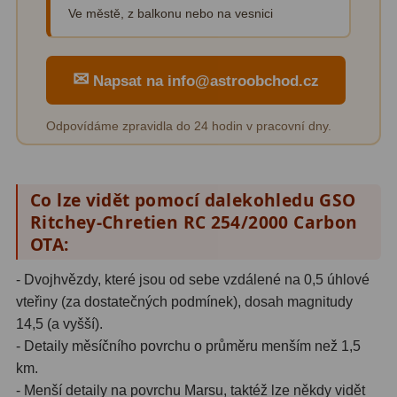
Ve městě, z balkonu nebo na vesnici
Amici hranoly 45°
11
Amici hranoly 90°
7
✉
Napsat na info@astroobchod.cz
Pozorovací dalekohledy
56
Odpovídáme zpravidla do 24 hodin v pracovní dny.
Kompaktní
11
Turistické
24
Co lze vidět pomocí dalekohledu GSO
Myslivecké
2
Ritchey-Chretien RC 254/2000 Carbon
OTA:
Pro pozorování přírody a
ornitologie
18
- Dvojhvězdy, které jsou od sebe vzdálené na 0,5 úhlové
vteřiny (za dostatečných podmínek), dosah magnitudy
Dárkové
1
14,5 (a vyšší).
- Detaily měsíčního povrchu o průměru menším než 1,5
Binokulární dalekohledy
279
km.
Astronomické
44
- Menší detaily na povrchu Marsu, taktéž lze někdy vidět