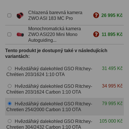
S mřížkou
6
Chlazená barevná kamera
26 995 Kč
ZWO ASI 183 MC Pro
Speciální
1
Monochromatická kamera
Ostatní
29
ZWO ASI220 Mini Mono
11 895 Kč
Autoguiding...
Barlow
65
Tento produkt je dostupný také v následujících
variantách:
Filtry
180
31 495 Kč
Hvězdářský dalekohled GSO Ritchey-
Měsíční a Polarizační
24
Chrétien 203/1624 1:10 OTA
Sluneční
42
34 995 Kč
Hvězdářský dalekohled GSO Ritchey-
Chrétien 203/1624 Carbon 1:10 OTA
CLS a UHC
13
79 995 Kč
Hvězdářský dalekohled GSO Ritchey-
Mlhovinové
14
Chretien 254/2000 Carbon 1:10 OTA
OIII
3
105 000 Kč
Hvězdářský dalekohled GSO Ritchey-
Chretien 304/2432 Carbon 1:10 OTA