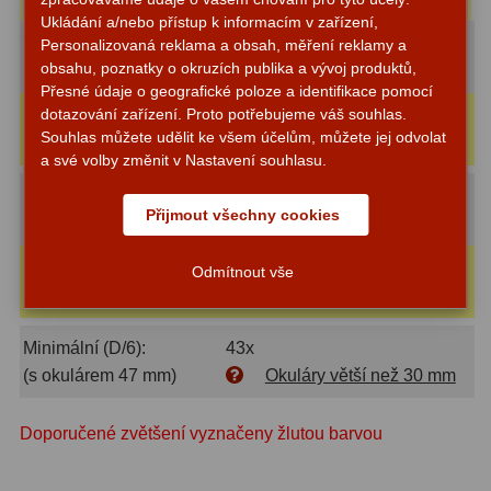
Zrcátka a hranoly
2
Ukládání a/nebo přístup k informacím v zařízení,
Velké (1D):
250x
Personalizovaná reklama a obsah, měření reklamy a
Výtahy a ostření
1
obsahu, poznatky o okruzích publika a vývoj produktů,
(s okulárem 8 mm)
Okuláry 8-9 mm
Přesné údaje o geografické poloze a identifikace pomocí
Hledáčky
32
dotazování zařízení. Proto potřebujeme váš souhlas.
Optimální (0.7D):
182x
Souhlas můžete udělit ke všem účelům, můžete jej odvolat
(s okulárem 11 mm)
Okuláry 10-12 mm
Seřízení
21
a své volby změnit v Nastavení souhlasu.
Střední (D/2):
125x
Svítilny
5
Přijmout všechny cookies
(s okulárem 16 mm)
Okuláry 16-20 mm
Kufry a tašky
64
Mírné (D/3):
83x
Odmítnout vše
(s okulárem 24 mm)
Okuláry 21-30 mm
Čištění
28
Ostatní
18
Minimální (D/6):
43x
(s okulárem 47 mm)
Okuláry větší než 30 mm
Montáže
99
Doporučené zvětšení vyznačeny žlutou barvou
Azimutální AZ
6
Paralaktické EQ
19