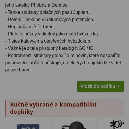
jeho satelity Phobos a Deimos
Lovecké a turistické
113
- Tenké struktury oblačných pásů Jupiteru.
- Dělení Enckeho v Saturnových prstencích.
Námořní
11
- Neptunův měsíc Triton,
Sportovní
54
- Pluto je někdy viditelný jako malá hvězdička
- Tisíce kulových a otevřených hvězdokup.
Kapesní
14
- Vážně je zcela přístupný katalog NGC / IC.
- Podrobnosti struktury galaxií a mlhovin, které nespatříte
Divadelní
2
při použití slabších přístrojů, u některých objektů lze vidět
pouze barvu.
Univerzální
41
Dálkoměry a Noční vidění
17
Vložit do košíku
Dálkoměry
9
Ručně vybrané a kompatibilní
Noční vidění
8
doplňky
Mikroskopy
92