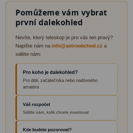
Pomůžeme vám vybrat
Fotografické montáže
5
první dalekohled
Stativy a pilíře
3
Objímky
10
Nevíte, který teleskop je pro vás ten pravý?
Napište nám na
info@astroobchod.cz
a
Motory a pohony
13
sdělte nám:
Upínací prvky
13
Pro koho je dalekohled?
Závaží
3
Pro dítě, začátečníka nebo nadšeného
amatéra
Ostatní
27
Zrcátka a hranoly
60
Váš rozpočet
Sdělte nám, kolik chcete investovat
Diagonální zrcátka
35
Diagonální hranoly
7
Kde budete pozorovat?