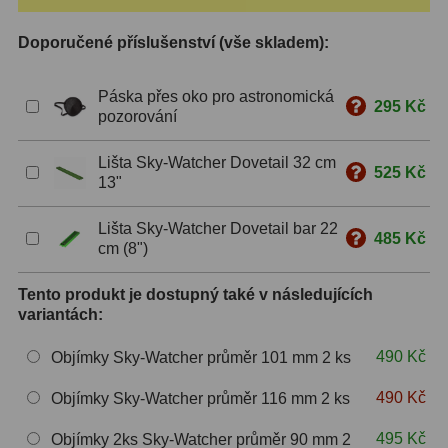
S mřížkou
6
Doporučené příslušenství (vše skladem):
Speciální
1
Páska přes oko pro astronomická
295 Kč
Ostatní
29
pozorování
Barlow
65
Lišta Sky-Watcher Dovetail 32 cm
525 Kč
13"
Filtry
182
Lišta Sky-Watcher Dovetail bar 22
485 Kč
cm (8")
Měsíční a Polarizační
24
Sluneční
44
Tento produkt je dostupný také v následujících
variantách:
CLS a UHC
13
490 Kč
Objímky Sky-Watcher průměr 101 mm 2 ks
Mlhovinové
14
490 Kč
Objímky Sky-Watcher průměr 116 mm 2 ks
OIII
3
495 Kč
Objímky 2ks Sky-Watcher průměr 90 mm 2