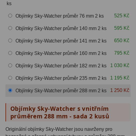
ks
Hβ
4
525 Kč
Objímky Sky-Watcher průměr 76 mm 2 ks
SII
2
595 Kč
Objímky Sky-Watcher průměr 140 mm 2 ks
Planetární
6
650 Kč
Objímky Sky-Watcher průměr 141 mm 2 ks
Proti světelnému znečištění
6
795 Kč
Objímky Sky-Watcher průměr 160 mm 2 ks
Barevné
66
1 030 Kč
Objímky Sky-Watcher průměr 182 mm 2 ks
AstroFoto
284
1 195 Kč
Objímky Sky-Watcher průměr 235 mm 2 ks
Planetární kamery
20
1 250 Kč
Objímky Sky-Watcher průměr 288 mm 2 ks
Deep-Sky kamery
28
Objímky Sky-Watcher s vnitřním
Guiding kamery
14
průměrem 288 mm - sada 2 kusů
T-kroužky
16
Originální objímky Sky-Watcher jsou navrženy pro
Adaptéry projekční
11