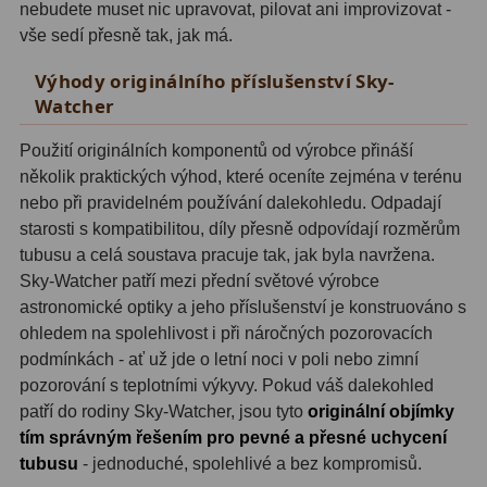
nebudete muset nic upravovat, pilovat ani improvizovat -
Zrcátka a hranoly
2
vše sedí přesně tak, jak má.
Výtahy a ostření
1
Výhody originálního příslušenství Sky-
Watcher
Hledáčky
32
Použití originálních komponentů od výrobce přináší
Seřízení
21
několik praktických výhod, které oceníte zejména v terénu
nebo při pravidelném používání dalekohledu. Odpadají
Svítilny
5
starosti s kompatibilitou, díly přesně odpovídají rozměrům
Kufry a tašky
64
tubusu a celá soustava pracuje tak, jak byla navržena.
Sky-Watcher patří mezi přední světové výrobce
Čištění
28
astronomické optiky a jeho příslušenství je konstruováno s
ohledem na spolehlivost i při náročných pozorovacích
Ostatní
18
podmínkách - ať už jde o letní noci v poli nebo zimní
pozorování s teplotními výkyvy. Pokud váš dalekohled
Montáže
99
patří do rodiny Sky-Watcher, jsou tyto
originální objímky
tím správným řešením pro pevné a přesné uchycení
Azimutální AZ
6
tubusu
- jednoduché, spolehlivé a bez kompromisů.
Paralaktické EQ
19