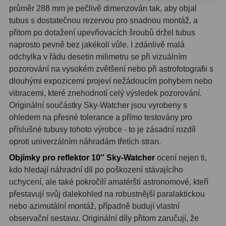
ADC, Tilting
14
průměr 288 mm je pečlivě dimenzován tak, aby objal
tubus s dostatečnou rezervou pro snadnou montáž, a
Rotátory
34
přitom po dotažení upevňovacích šroubů držel tubus
naprosto pevně bez jakékoli vůle. I zdánlivě malá
Komponenty
78
odchylka v řádu desetin milimetru se při vizuálním
pozorování na vysokém zvětšení nebo při astrofotografii s
Helical výtahy
11
dlouhými expozicemi projeví nežádoucím pohybem nebo
Okulárové výtahy
44
vibracemi, které znehodnotí celý výsledek pozorování.
Originální součástky Sky-Watcher jsou vyrobeny s
Adaptéry k okulárovým
ohledem na přesné tolerance a přímo testovány pro
výtahům
8
příslušné tubusy tohoto výrobce - to je zásadní rozdíl
oproti univerzálním náhradám třetích stran.
Primární zrcadla
9
Objímky pro reflektor 10″ Sky-Watcher
ocení nejen ti,
Sekundární zrcadla
6
kdo hledají náhradní díl po poškození stávajícího
uchycení, ale také pokročilí amatérští astronomové, kteří
Příslušenství
188
přestavují svůj dalekohled na robustnější paralaktickou
nebo azimutální montáž, případně budují vlastní
Redukce 1,25" a 2"
17
observační sestavu. Originální díly přitom zaručují, že