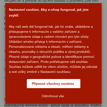
bezpečné a přesné uchycení tubusu o průměru 288 mm
na montáži. Sada obsahuje dva kusy, které společně
Adaptéry T2
39
Nastavení cookies. Aby e-shop fungoval, jak jste
zajišťují stabilní a vyvážené uchycení tubusu bez
zvyklí.
jakéhokoli vůle. Tato řešení jsou určena zejména pro
10″
Adaptéry M48
33
newtonský reflektor Sky-Watcher 250/1200
a další
Aby náš web dál fungoval tak, jak ho znáte, ukládáme a
Filtry L-RGB
7
tubusy s odpovídajícím vnějším průměrem 288 mm.
přistupujeme k informacím z vašeho zařízení a
zpracováváme údaje o vašem chování pro tyto účely:
Filtry Pass
6
Technické parametry
Ukládání a/nebo přístup k informacím v zařízení,
Personalizovaná reklama a obsah, měření reklamy a
Filtry Block
10
Určeno pro průměr tubusu
288 mm (10″)
obsahu, poznatky o okruzích publika a vývoj produktů,
Přesné údaje o geografické poloze a identifikace pomocí
Filtry Clip
5
Vnitřní průměr objímek
288 mm
dotazování zařízení. Proto potřebujeme váš souhlas.
Souhlas můžete udělit ke všem účelům, můžete jej odvolat
Filtry CCD Hα, OIII
7
Počet kusů v sadě
2
a své volby změnit v Nastavení souhlasu.
Filtrová kola a rámy
16
Výrobce
Sky-Watcher
Přijmout všechny cookies
Rovnače a reduktory
13
Proč jsou přesné tolerance tak důležité?
Odmítnout vše
Zaostření
11
Na první pohled se může zdát, že objímky jsou jen
jednoduché kovové kruhy - jenže opak je pravdou. Vnitřní