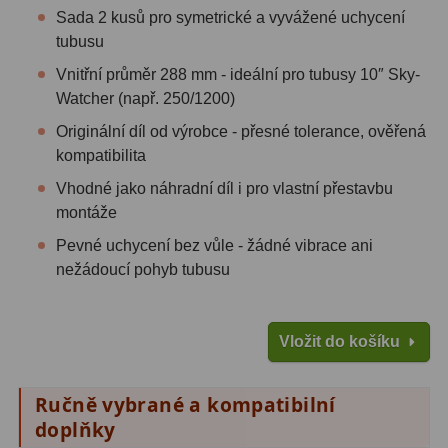
Sada 2 kusů pro symetrické a vyvážené uchycení
Fotografické montáže
5
tubusu
Vnitřní průměr 288 mm - ideální pro tubusy 10″ Sky-
Stativy a pilíře
3
Watcher (např. 250/1200)
Objímky
10
Originální díl od výrobce - přesné tolerance, ověřená
kompatibilita
Motory a pohony
13
Vhodné jako náhradní díl i pro vlastní přestavbu
Upínací prvky
13
montáže
Pevné uchycení bez vůle - žádné vibrace ani
Závaží
3
nežádoucí pohyb tubusu
Ostatní
27
Zrcátka a hranoly
60
Vložit do košíku
Diagonální zrcátka
35
Ručně vybrané a kompatibilní
doplňky
Diagonální hranoly
7