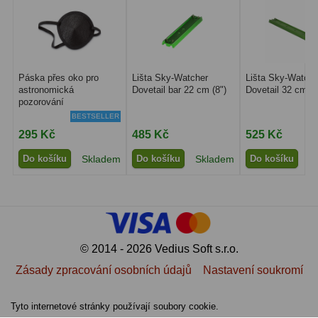
Amici hranoly 45°
11
Amici hranoly 90°
7
Pozorovací dalekohledy
56
Páska přes oko pro
Lišta Sky-Watcher
Lišta Sky-Watche
astronomická
Dovetail bar 22 cm (8")
Dovetail 32 cm 1
pozorování
Kompaktní
11
BESTSELLER
295 Kč
485 Kč
525 Kč
Turistické
24
Do košíku
Skladem
Do košíku
Skladem
Do košíku
S
Myslivecké
2
Pro pozorování přírody a
ornitologie
18
Dárkové
1
© 2014 - 2026 Vedius Soft s.r.o.
Zásady zpracování osobních údajů
Nastavení soukromí
Binokulární dalekohledy
279
Tyto internetové stránky používají soubory cookie.
Astronomické
44