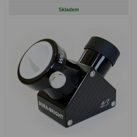
Čidla
2
Skladem
Teploměry a vlhkoměry
15
Lupy
69
Astronomická literatura
10