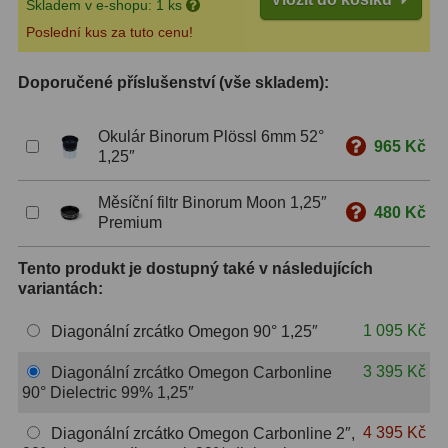
Skladem v e-shopu: 1 ks
S mřížkou
6
Poslední kus za tuto cenu!
Speciální
1
Doporučené příslušenství (vše skladem):
Ostatní
29
Okulár Binorum Plössl 6mm 52°
965 Kč
1,25″
Barlow
65
Měsíční filtr Binorum Moon 1,25″
Filtry
180
480 Kč
Premium
Měsíční a Polarizační
24
Tento produkt je dostupný také v následujících
variantách:
Sluneční
42
1 095 Kč
Diagonální zrcátko Omegon 90° 1,25″
CLS a UHC
13
3 395 Kč
Diagonální zrcátko Omegon Carbonline
Mlhovinové
14
90° Dielectric 99% 1,25″
OIII
3
4 395 Kč
Diagonální zrcátko Omegon Carbonline 2″,