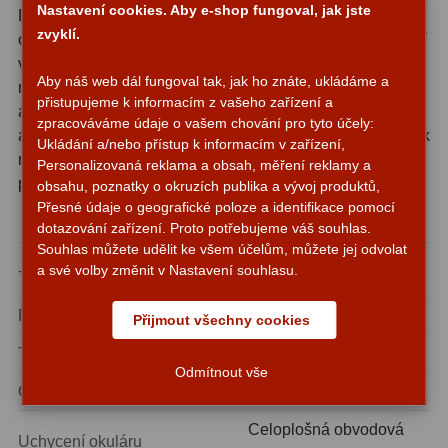
Nastavení cookies. Aby e-shop fungoval, jak jste
Boční strany těla zrcátka jsou zpracovány v designu
Zrcátka a hranoly
2
zvyklí.
carbon, který nejenže dodává přístroji prémiový a moderní
Výtahy a ostření
1
vzhled, ale také odlišuje Carbonline od standardních
Aby náš web dál fungoval tak, jak ho znáte, ukládáme a
modelů v nabídce Omegonu. Celkové provedení je pevné
Hledáčky
přistupujeme k informacím z vašeho zařízení a
32
a přitom lehké, takže zrcátko zbytečně nezatěžuje focuser
zpracováváme údaje o vašem chování pro tyto účely:
ani vyvážení dalekohledu. Pro pozorovatele, kteří dbají jak
Seřízení
Ukládání a/nebo přístup k informacím v zařízení,
21
na výkon, tak na estetiku svého vybavení, je Carbonline
Personalizovaná reklama a obsah, měření reklamy a
přirozenou volbou.
Svítilny
obsahu, poznatky o okruzích publika a vývoj produktů,
5
Přesné údaje o geografické poloze a identifikace pomocí
Technické parametry
Kufry a tašky
dotazování zařízení. Proto potřebujeme váš souhlas.
64
Souhlas můžete udělit ke všem účelům, můžete jej odvolat
Čištění
a své volby změnit v Nastavení souhlasu.
28
Typ
Diagonální zrcátko 90°
Ostatní
18
Průměr tubusu (vstup/výstup)
1,25″ (31,7 mm)
Přijmout všechny cookies
Typ povlaku
Dielektrický (Dielectric)
Montáže
99
Odmítnout vše
Odrazivost
99 %
Azimutální AZ
6
Celoplošná obvodová
Uchycení okuláru
Paralaktické EQ
19