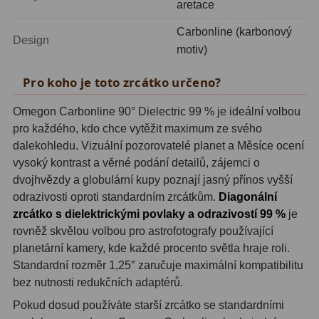
aretace
Fotografické montáže
5
Carbonline (karbonový
Design
motiv)
Stativy a pilíře
3
Pro koho je toto zrcátko určeno?
Objímky
10
Omegon Carbonline 90° Dielectric 99 % je ideální volbou
Motory a pohony
13
pro každého, kdo chce vytěžit maximum ze svého
dalekohledu. Vizuální pozorovatelé planet a Měsíce ocení
Upínací prvky
13
vysoký kontrast a věrné podání detailů, zájemci o
Závaží
3
dvojhvězdy a globulární kupy poznají jasný přínos vyšší
odrazivosti oproti standardním zrcátkům.
Diagonální
Ostatní
27
zrcátko s dielektrickými povlaky a odrazivostí 99 %
je
rovněž skvělou volbou pro astrofotografy používající
Zrcátka a hranoly
60
planetární kamery, kde každé procento světla hraje roli.
Standardní rozměr 1,25″ zaručuje maximální kompatibilitu
Diagonální zrcátka
35
bez nutnosti redukčních adaptérů.
Diagonální hranoly
7
Pokud dosud používáte starší zrcátko se standardními