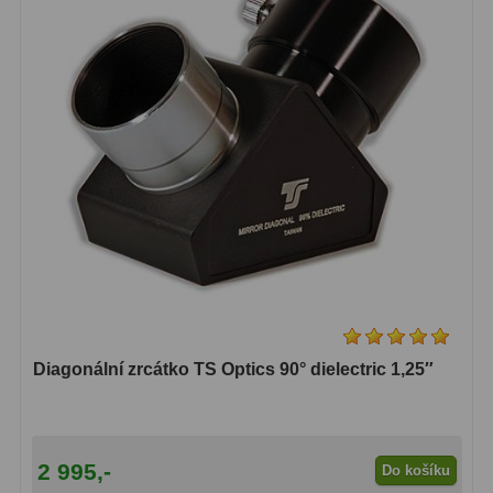
Pro děti
5
Školní a laboratorní
18
Biologické
33
Digitální
10
Kapesní
10
Příslušenství
16
Meteostanice
52
Domácí
21
Diagonální zrcátko TS Optics 90° dielectric 1,25″
Pokročilé
5
Profesionální
9
2 995,-
Do košíku