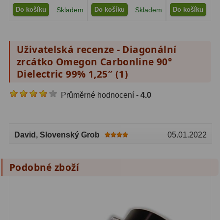
Do košíku
Skladem
Do košíku
Skladem
Do košíku
S
Lovecké a turistické
113
Námořní
11
Uživatelská recenze - Diagonální
Sportovní
54
zrcátko Omegon Carbonline 90°
Dielectric 99% 1,25″ (
1
)
Kapesní
14
Průměrné hodnocení -
4.0
Divadelní
2
Univerzální
41
David
, Slovenský Grob
05.01.2022
Dálkoměry a Noční vidění
17
Dálkoměry
9
Podobné zboží
Noční vidění
8
Mikroskopy
92