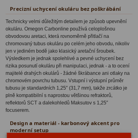
ADC, Tilting
14
Precizní uchycení okuláru bez poškrábání
Rotátory
34
Technicky velmi důležitým detailem je způsob upevnění
okuláru. Omegon Carbonline používá celoplošnou
Komponenty
78
obvodovou aretaci, která rovnoměrně přitlačí na
Helical výtahy
11
chromovaný tubus okuláru po celém jeho obvodu, nikoliv
jen v jediném bodě jako klasický aretační šroubek.
Okulárové výtahy
44
Výsledkem je jednak spolehlivé a pevné uchycení bez
rizika posunutí okuláru při manipulaci, jednak - a to ocení
Adaptéry k okulárovým
majitelé drahých okulárů - žádné škrábance ani otlaky na
výtahům
8
chromovém povrchu tubusu. Vstupní i výstupní průměr
tubusu je standardních 1,25″ (31,7 mm), takže zrcátko je
Primární zrcadla
9
plně kompatibilní s naprostou většinou refraktorů,
Sekundární zrcadla
6
reflektorů SCT a dalekohledů Maksutov s 1,25″
focuserem.
Příslušenství
188
Design a materiál - karbonový akcent pro
moderní setup
Redukce 1,25" a 2"
17