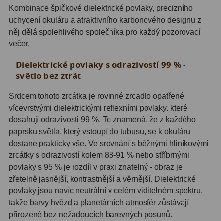
Kombinace špičkové dielektrické povlaky, precizního
Adaptéry T2
39
uchycení okuláru a atraktivního karbonového designu z
něj dělá spolehlivého společníka pro každý pozorovací
Adaptéry M48
33
večer.
Filtry L-RGB
7
Dielektrické povlaky s odrazivostí 99 % -
světlo bez ztrát
Filtry Pass
6
Srdcem tohoto zrcátka je rovinné zrcadlo opatřené
Filtry Block
10
vícevrstvými dielektrickými reflexními povlaky, které
dosahují odrazivosti 99 %. To znamená, že z každého
Filtry Clip
5
paprsku světla, který vstoupí do tubusu, se k okuláru
Filtry CCD Hα, OIII
7
dostane prakticky vše. Ve srovnání s běžnými hliníkovými
zrcátky s odrazivostí kolem 88-91 % nebo stříbrnými
Filtrová kola a rámy
16
povlaky s 95 % je rozdíl v praxi znatelný - obraz je
zřetelně jasnější, kontrastnější a věrnější. Dielektrické
Rovnače a reduktory
13
povlaky jsou navíc neutrální v celém viditelném spektru,
takže barvy hvězd a planetárních atmosfér zůstávají
Zaostření
11
přirozené bez nežádoucích barevných posunů.