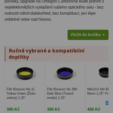
povlaky, upgrade na Omegon Carbonline bude jedním z
Amici hranoly 45°
11
nejefektivnějších vylepšení vašeho optického setu - bez
nutnosti měnit dalekohled, bez komplikací, jen lépe
Amici hranoly 90°
7
viditelné nebe nad hlavou.
Pozorovací dalekohledy
56
Vložit do košíku
Kompaktní
11
Ručně vybrané a kompatibilní
Turistické
24
doplňky
Myslivecké
2
Pro pozorování přírody a
ornitologie
18
Dárkové
1
Filtr Binorum No.11
Filtr Binorum No.38A
Měsíční filtr Bin
Yellow Green (Žluto-
Dark Blue (Tmavě
Moon 1,25″ Prem
zelený) 1,25″
modrý) 1,25″
Binokulární dalekohledy
279
BEST
395 Kč
395 Kč
480 Kč
Astronomické
44