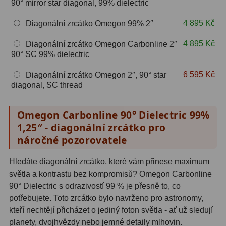
90° mirror star diagonal, 99% dielectric
Hβ
4
4 895 Kč
Diagonální zrcátko Omegon 99% 2″
SII
2
4 895 Kč
Diagonální zrcátko Omegon Carbonline 2″
Planetární
6
90° SC 99% dielectric
Proti světelnému znečištění
6
6 595 Kč
Diagonální zrcátko Omegon 2″, 90° star
diagonal, SC thread
Barevné
66
Omegon Carbonline 90° Dielectric 99%
AstroFoto
284
1,25″ - diagonální zrcátko pro
Planetární kamery
20
náročné pozorovatele
Deep-Sky kamery
28
Hledáte diagonální zrcátko, které vám přinese maximum
světla a kontrastu bez kompromisů? Omegon Carbonline
Guiding kamery
14
90° Dielectric s odrazivostí 99 % je přesně to, co
potřebujete. Toto zrcátko bylo navrženo pro astronomy,
T-kroužky
16
kteří nechtějí přicházet o jediný foton světla - ať už sledují
Adaptéry projekční
11
planety, dvojhvězdy nebo jemné detaily mlhovin.