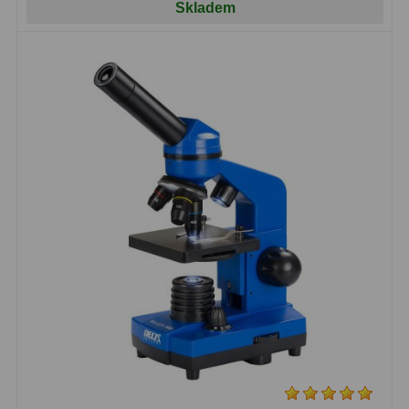
Skladem
Zrcátka a hranoly
2
Výtahy a ostření
1
Hledáčky
32
Seřízení
21
Svítilny
5
Kufry a tašky
64
Čištění
28
Ostatní
18
Montáže
99
Azimutální AZ
6
Paralaktické EQ
19