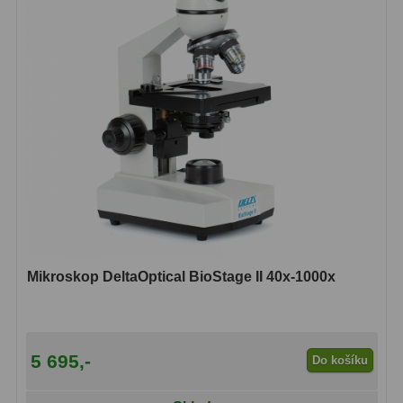
Lovecké a turistické
113
Námořní
11
Sportovní
54
Kapesní
14
Divadelní
2
Univerzální
41
Dálkoměry a Noční vidění
17
Mikroskop DeltaOptical BioStage II 40x-1000x
Dálkoměry
9
Noční vidění
8
5 695,-
Do košíku
Mikroskopy
92