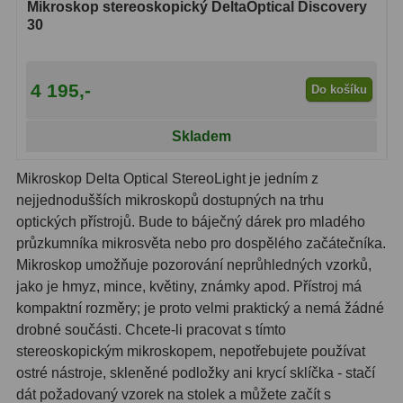
Čidla
2
Mikroskop stereoskopický DeltaOptical Discovery
30
Teploměry a vlhkoměry
15
Lupy
69
4 195,-
Do košíku
Astronomická literatura
10
Skladem
Mikroskop Delta Optical StereoLight je jedním z
nejjednodušších mikroskopů dostupných na trhu
optických přístrojů. Bude to báječný dárek pro mladého
průzkumníka mikrosvěta nebo pro dospělého začátečníka.
Mikroskop umožňuje pozorování neprůhledných vzorků,
jako je hmyz, mince, květiny, známky apod. Přístroj má
kompaktní rozměry; je proto velmi praktický a nemá žádné
drobné součásti. Chcete-li pracovat s tímto
stereoskopickým mikroskopem, nepotřebujete používat
ostré nástroje, skleněné podložky ani krycí sklíčka - stačí
dát požadovaný vzorek na stolek a můžete začít s