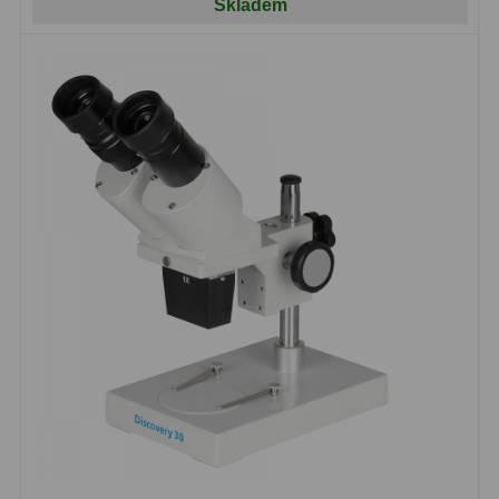
Skladem
Pro děti
5
Školní a laboratorní
18
Biologické
33
Digitální
10
Kapesní
10
Příslušenství
16
Meteostanice
52
Domácí
21
Pokročilé
5
Profesionální
9