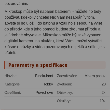
pozorováním.
Mikroskop může být napájen bateriemi - můžete ho tedy
používat, kdekoliv chcete! Nic Vám nezabrání v tom,
abyste si ho uložili do batohu a vzali ho s sebou na výlet
do přírody, kde s jeho pomocí budete zkoumat přírodu a
její drobné obyvatele. Mikroskop může být také vybaven
digitální kamerou na okuláru, která Vám umožní vytvářet
krásné obrázky a videa pozorovaných objektů a sdílet je s
přáteli.
Parametry a specifikace
Hlavice:
Binokulární
Zaostřování:
Makro posuv
Kategorie:
Hobby
Zvětšení:
20
Osvětlení:
Povrchové
Objektivy:
2x
Okuláry:
10x