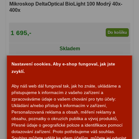
Mikroskop DeltaOptical BioLight 100 Modrý 40x-
400x
Fotografické montáže
5
Stativy a pilíře
3
1 695,-
Do košíku
Objímky
10
Skladem
Motory a pohony
13
Nastavení cookies. Aby e-shop fungoval, jak jste
Upínací prvky
13
zvyklí.
Závaží
3
Aby náš web dál fungoval tak, jak ho znáte, ukládáme a
Ostatní
27
přistupujeme k informacím z vašeho zařízení a
zpracováváme údaje o vašem chování pro tyto účely:
Zrcátka a hranoly
60
Ukládání a/nebo přístup k informacím v zařízení,
Personalizovaná reklama a obsah, měření reklamy a
obsahu, poznatky o okruzích publika a vývoj produktů,
Diagonální zrcátka
35
Přesné údaje o geografické poloze a identifikace pomocí
dotazování zařízení. Proto potřebujeme váš souhlas.
Diagonální hranoly
7
Souhlas můžete udělit ke všem účelům, můžete jej odvolat