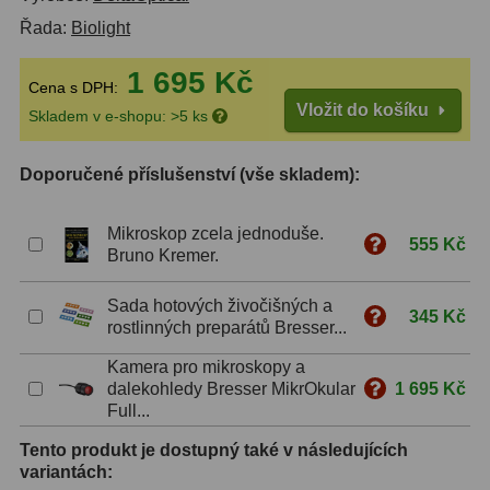
Řada:
Biolight
S mřížkou
6
1 695 Kč
Speciální
1
Cena s DPH:
Vložit do košíku
Skladem v e-shopu: >5 ks
Ostatní
29
Barlow
65
Doporučené příslušenství (vše skladem):
Filtry
180
Mikroskop zcela jednoduše.
555 Kč
Bruno Kremer.
Měsíční a Polarizační
24
Sada hotových živočišných a
345 Kč
Sluneční
42
rostlinných preparátů Bresser...
CLS a UHC
13
Kamera pro mikroskopy a
dalekohledy Bresser MikrOkular
1 695 Kč
Full...
Mlhovinové
14
Tento produkt je dostupný také v následujících
OIII
3
variantách: