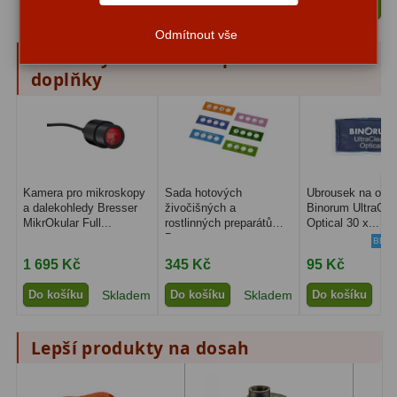
Vložit do košíku
Amici hranoly 45°
11
Odmítnout vše
Ručně vybrané a kompatibilní
Amici hranoly 90°
7
doplňky
Pozorovací dalekohledy
56
Kompaktní
11
Turistické
24
Kamera pro mikroskopy
Sada hotových
Ubrousek na opti
a dalekohledy Bresser
živočišných a
Binorum UltraCle
Myslivecké
2
MikrOkular Full...
rostlinných preparátů
Optical 30 x...
Bresser...
BEST
Pro pozorování přírody a
1 695 Kč
345 Kč
95 Kč
ornitologie
18
Do košíku
Skladem
Do košíku
Skladem
Do košíku
S
Dárkové
1
Lepší produkty na dosah
Binokulární dalekohledy
279
Astronomické
44