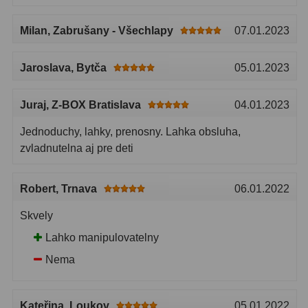
Čidla
2
Teploměry a vlhkoměry
15
Milan
, Zabrušany - Všechlapy
07.01.2023
Lupy
69
Jaroslava
, Bytča
05.01.2023
Astronomická literatura
10
Juraj
, Z-BOX Bratislava
04.01.2023
Jednoduchy, lahky, prenosny. Lahka obsluha,
zvladnutelna aj pre deti
Robert
, Trnava
06.01.2022
Skvely
Lahko manipulovatelny
Nema
Kateřina
, Loukov
05.01.2022