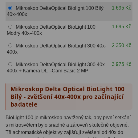
Hβ
4
1 695 Kč
Mikroskop DeltaOptical Biolight 100 Bílý
40x-400x
SII
2
1 695 Kč
Mikroskop DeltaOptical BioLight 100
Planetární
6
Modrý 40x-400x
Proti světelnému znečištění
6
2 350 Kč
Mikroskop DeltaOptical BioLight 300 40x-
400x
Barevné
66
3 975 Kč
Mikroskop DeltaOptical BioLight 300 40x-
AstroFoto
284
400x + Kamera DLT-Cam Basic 2 MP
Planetární kamery
20
Mikroskop Delta Optical BioLight 100
Bílý - zvětšení 40x-400x pro začínající
Deep-Sky kamery
28
badatele
Guiding kamery
14
BioLight 100 je mikroskop navržený tak, aby první setkání
T-kroužky
16
s mikrosvětem bylo snadné a zároveň skutečně objevné.
Tři achromatické objektivy zajišťují zvětšení od 40x do
Adaptéry projekční
11