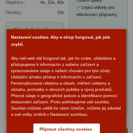
čištění optiky
Objektivy:
4x, 10x, 40x
✅ Lepicí etikety pro
Fotografické montáže
5
Okuláry:
10x
etiketovací přípravky
Stativy a pilíře
3
Obsah balení
Objímky
10
Nastavení cookies. Aby e-shop fungoval, jak jste
produktu "Mikroskop
zvyklí.
DeltaOptical Biolight
Motory a pohony
13
100 Bílý 40x-400x":
Aby náš web dál fungoval tak, jak ho znáte, ukládáme a
✅ Pinzeta
Upínací prvky
13
přistupujeme k informacím z vašeho zařízení a
✅ Pipeta
zpracováváme údaje o vašem chování pro tyto účely:
✅ Plastová krabička
Závaží
3
Ukládání a/nebo přístup k informacím v zařízení,
pro přípravky
Personalizovaná reklama a obsah, měření reklamy a
Ostatní
27
✅ Napájení
obsahu, poznatky o okruzích publika a vývoj produktů,
✅ Hotové přípravky
Přesné údaje o geografické poloze a identifikace pomocí
Zrcátka a hranoly
60
dotazování zařízení. Proto potřebujeme váš souhlas.
(5 ks)
Souhlas můžete udělit ke všem účelům, můžete jej odvolat
✅ Skleněné sklíčka (5
Diagonální zrcátka
35
a své volby změnit v Nastavení souhlasu.
ks)
Diagonální hranoly
7
Přijmout všechny cookies