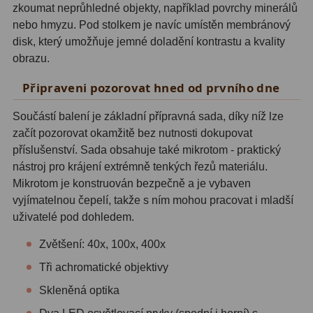
ADC, Tilting
14
zkoumat neprůhledné objekty, například povrchy minerálů
nebo hmyzu. Pod stolkem je navíc umístěn membránový
Rotátory
34
disk, který umožňuje jemné doladění kontrastu a kvality
obrazu.
Komponenty
78
Připraveni pozorovat hned od prvního dne
Helical výtahy
11
Součástí balení je základní přípravná sada, díky níž lze
Okulárové výtahy
44
začít pozorovat okamžitě bez nutnosti dokupovat
příslušenství. Sada obsahuje také mikrotom - praktický
Adaptéry k okulárovým
nástroj pro krájení extrémně tenkých řezů materiálu.
výtahům
8
Mikrotom je konstruován bezpečně a je vybaven
vyjímatelnou čepelí, takže s ním mohou pracovat i mladší
Primární zrcadla
9
uživatelé pod dohledem.
Sekundární zrcadla
6
Zvětšení: 40x, 100x, 400x
Příslušenství
188
Tři achromatické objektivy
Skleněná optika
Redukce 1,25" a 2"
17