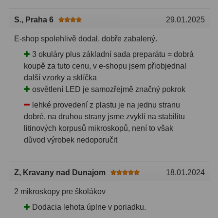
Pro děti
5
S.
, Praha 6
29.01.2025
Školní a laboratorní
18
E-shop spolehlivě dodal, dobře zabalený.
Biologické
33
3 okuláry plus základní sada preparátu = dobrá
koupě za tuto cenu, v e-shopu jsem přiobjednal
Digitální
10
další vzorky a sklíčka
osvětlení LED je samozřejmě značný pokrok
Kapesní
10
lehké provedení z plastu je na jednu stranu
Příslušenství
16
dobré, na druhou strany jsme zvyklí na stabilitu
litinových korpusů mikroskopů, není to však
Meteostanice
52
důvod výrobek nedoporučit
Domácí
21
Z
, Kravany nad Dunajom
18.01.2024
Pokročilé
5
2 mikroskopy pre školákov
Profesionální
9
Dodacia lehota úplne v poriadku.