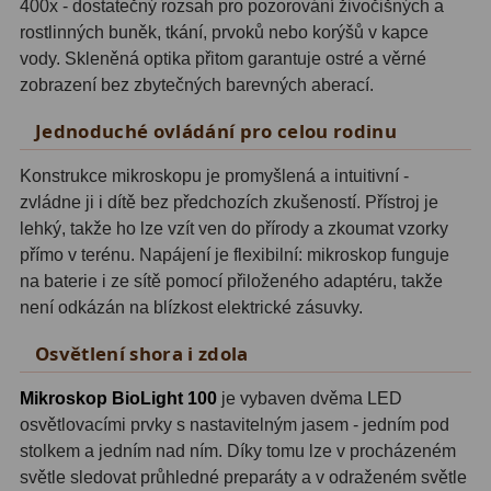
400x - dostatečný rozsah pro pozorování živočišných a
rostlinných buněk, tkání, prvoků nebo korýšů v kapce
Adaptéry T2
39
vody. Skleněná optika přitom garantuje ostré a věrné
Adaptéry M48
33
zobrazení bez zbytečných barevných aberací.
Jednoduché ovládání pro celou rodinu
Filtry L-RGB
7
Filtry Pass
6
Konstrukce mikroskopu je promyšlená a intuitivní -
zvládne ji i dítě bez předchozích zkušeností. Přístroj je
Filtry Block
10
lehký, takže ho lze vzít ven do přírody a zkoumat vzorky
přímo v terénu. Napájení je flexibilní: mikroskop funguje
Filtry Clip
5
na baterie i ze sítě pomocí přiloženého adaptéru, takže
není odkázán na blízkost elektrické zásuvky.
Filtry CCD Hα, OIII
7
Osvětlení shora i zdola
Filtrová kola a rámy
16
Mikroskop BioLight 100
je vybaven dvěma LED
Rovnače a reduktory
13
osvětlovacími prvky s nastavitelným jasem - jedním pod
stolkem a jedním nad ním. Díky tomu lze v procházeném
Zaostření
11
světle sledovat průhledné preparáty a v odraženém světle