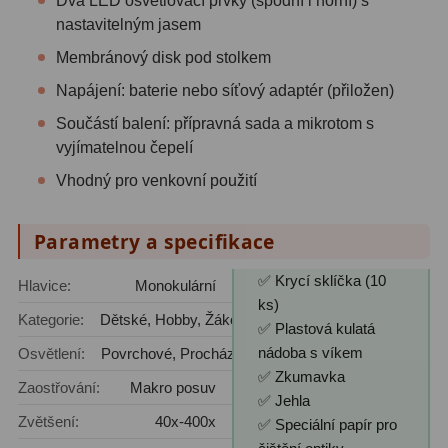
Dva LED osvětlovací prvky (spodní i horní) s
Zrcátka a hranoly
2
nastavitelným jasem
Membránový disk pod stolkem
Výtahy a ostření
1
Napájení: baterie nebo síťový adaptér (přiložen)
Hledáčky
32
Součástí balení: přípravná sada a mikrotom s
Seřízení
21
vyjímatelnou čepelí
Vhodný pro venkovní použití
Svítilny
5
Kufry a tašky
64
Parametry a specifikace
Čištění
28
✅ Krycí sklíčka (10
Hlavice:
Monokulární
ks)
Ostatní
18
Kategorie:
Dětské, Hobby, Žákovské
✅ Plastová kulatá
nádoba s víkem
Osvětlení:
Povrchové, Procházející
Montáže
99
✅ Zkumavka
Zaostřování:
Makro posuv
✅ Jehla
Azimutální AZ
6
Zvětšení:
40x-400x
✅ Speciální papír pro
Paralaktické EQ
19