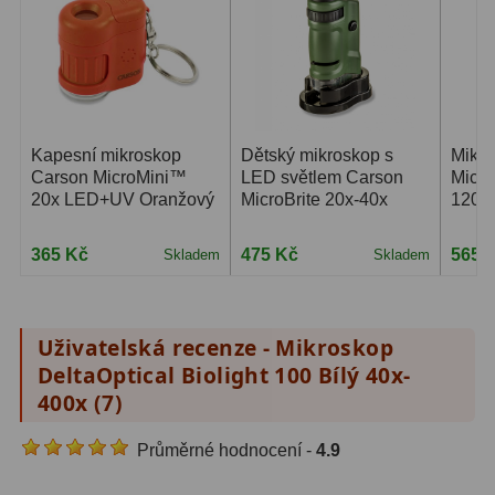
Lovecké a turistické
113
Námořní
11
Sportovní
54
Kapesní mikroskop
Dětský mikroskop s
Mikr
Kapesní
14
Carson MicroMini™
LED světlem Carson
Micro
20x LED+UV Oranžový
MicroBrite 20x-40x
120x
Divadelní
2
365 Kč
475 Kč
565 
Skladem
Skladem
Univerzální
41
Dálkoměry a Noční vidění
17
Uživatelská recenze - Mikroskop
DeltaOptical Biolight 100 Bílý 40x-
Dálkoměry
9
400x (
7
)
Noční vidění
8
Průměrné hodnocení -
4.9
Mikroskopy
92