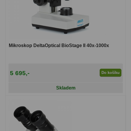
Pro děti
5
Školní a laboratorní
18
Biologické
33
Digitální
10
Mikroskop DeltaOptical BioStage II 40x-1000x
Kapesní
10
Příslušenství
16
5 695,-
Do košíku
Meteostanice
52
Skladem
Domácí
21
Pokročilé
5
Profesionální
9