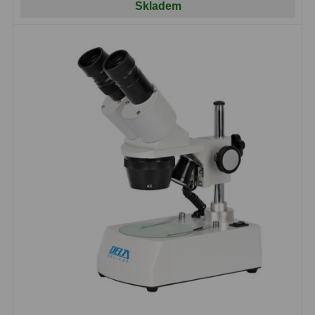
Skladem
Adaptéry T2
39
Adaptéry M48
33
Filtry L-RGB
7
Filtry Pass
6
Filtry Block
10
Filtry Clip
5
Filtry CCD Hα, OIII
7
Filtrová kola a rámy
16
Rovnače a reduktory
13
Zaostření
11