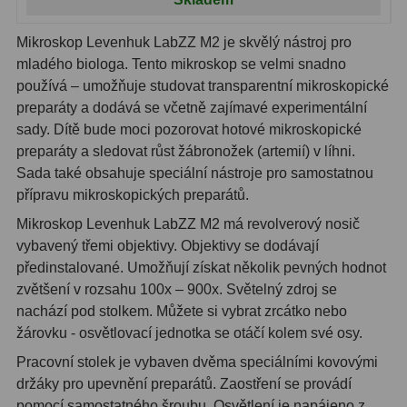
Mikroskop Levenhuk LabZZ M2 je skvělý nástroj pro
mladého biologa. Tento mikroskop se velmi snadno
používá – umožňuje studovat transparentní mikroskopické
preparáty a dodává se včetně zajímavé experimentální
sady. Dítě bude moci pozorovat hotové mikroskopické
preparáty a sledovat růst žábronožek (artemií) v líhni.
Sada také obsahuje speciální nástroje pro samostatnou
přípravu mikroskopických preparátů.
Mikroskop Levenhuk LabZZ M2 má revolverový nosič
vybavený třemi objektivy. Objektivy se dodávají
předinstalované. Umožňují získat několik pevných hodnot
zvětšení v rozsahu 100x – 900x. Světelný zdroj se
nachází pod stolkem. Můžete si vybrat zrcátko nebo
žárovku - osvětlovací jednotka se otáčí kolem své osy.
Pracovní stolek je vybaven dvěma speciálními kovovými
držáky pro upevnění preparátů. Zaostření se provádí
pomocí samostatného šroubu. Osvětlení je napájeno z