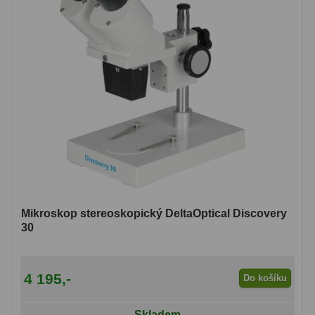
Čidla
2
Teploměry a vlhkoměry
15
Lupy
69
Astronomická literatura
10
Mikroskop stereoskopický DeltaOptical Discovery
30
4 195,-
Do košíku
Skladem