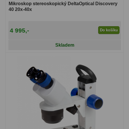
ADC, Tilting
14
Mikroskop stereoskopický DeltaOptical Discovery
40 20x-40x
Rotátory
34
Komponenty
78
4 995,-
Do košíku
Helical výtahy
11
Skladem
Okulárové výtahy
44
Adaptéry k okulárovým
výtahům
8
Primární zrcadla
9
Sekundární zrcadla
6
Příslušenství
188
Redukce 1,25" a 2"
17