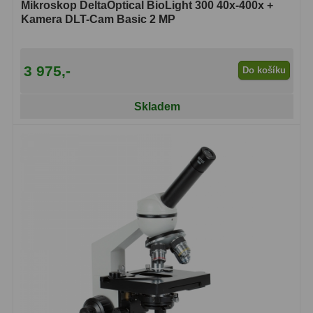
Mikroskop DeltaOptical BioLight 300 40x-400x +
Kamera DLT-Cam Basic 2 MP
Lovecké a turistické
113
Námořní
11
3 975,-
Do košíku
Sportovní
54
Skladem
Kapesní
14
Divadelní
2
Univerzální
41
Dálkoměry a Noční vidění
17
Dálkoměry
9
Noční vidění
8
Mikroskopy
92