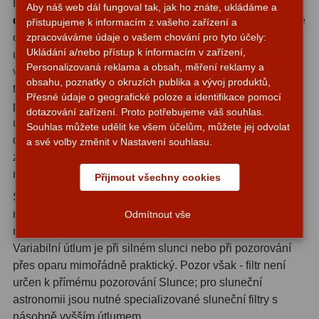
Při
pozorování jasných nebeských objektů
ADC, Tilting
14
Aby náš web dál fungoval tak, jak ho znáte, ukládáme a
dalekohledem
s variabilním polarizačním filtrem okamžitě
přistupujeme k informacím z vašeho zařízení a
Rotátory
34
oceníte nárůst kontrastu a potlačení parazitních odlesků
zpracováváme údaje o vašem chování pro tyto účely:
Ukládání a/nebo přístup k informacím v zařízení,
uvnitř optické soustavy. Měsíční povrch získá plastičtější
Komponenty
78
Personalizovaná reklama a obsah, měření reklamy a
vzhled, krátery a hřbety vystoupí výrazněji a detail v
obsahu, poznatky o okruzích publika a vývoj produktů,
terminátorové oblasti je nápadně lepší. U planet pak filtr
Přesné údaje o geografické poloze a identifikace pomocí
Helical výtahy
11
pomáhá potlačit záři způsobenou přebytkem světla a
dotazování zařízení. Proto potřebujeme váš souhlas.
umožní klidnější a déle udržitelné soustředění na jemné
Souhlas můžete udělit ke všem účelům, můžete jej odvolat
Okulárové výtahy
44
detaily atmosférických pásů nebo polárních čepiček. Filtr
a své volby změnit v Nastavení souhlasu.
zároveň chrání vaše oči před ztrátou nočního vidění a
Adaptéry k okulárovým
minimalizuje únavu při delších pozorovacích sezeních.
výtahům
8
Přijmout všechny cookies
Své uplatnění najde filtr i při denních pozorováních -
Primární zrcadla
9
například při sledování přeletu ptáků, lodí na horizontu
Odmítnout vše
nebo vzdálených krajinných detailů přes spotting scope.
Sekundární zrcadla
6
Variabilní útlum je při silném slunci nebo při pozorování
přes oparu mimořádně praktický. Pozor však - filtr není
Příslušenství
188
určen k přímému pozorování Slunce; pro sluneční
astronomii jsou nutné specializované sluneční filtry s
Redukce 1,25" a 2"
17
násobně vyšším útlumem.