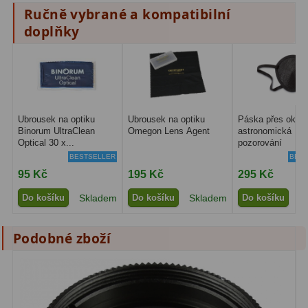
Ručně vybrané a kompatibilní
Amici hranoly 45°
11
doplňky
Amici hranoly 90°
7
Pozorovací dalekohledy
56
Kompaktní
11
Ubrousek na optiku
Ubrousek na optiku
Páska přes oko p
Binorum UltraClean
Omegon Lens Agent
astronomická
Turistické
24
Optical 30 x...
pozorování
BESTSELLER
BEST
Myslivecké
2
95 Kč
195 Kč
295 Kč
Pro pozorování přírody a
Do košíku
Skladem
Do košíku
Skladem
Do košíku
S
ornitologie
18
Podobné zboží
Dárkové
1
Binokulární dalekohledy
279
Astronomické
44