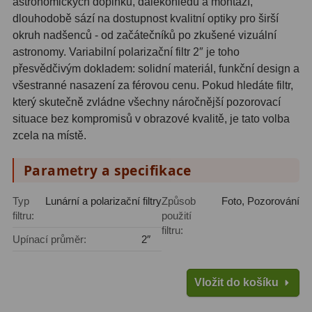
astronomických doplňků, dalekohledů a montáží,
dlouhodobě sází na dostupnost kvalitní optiky pro širší
Fotografické montáže
5
okruh nadšenců - od začátečníků po zkušené vizuální
astronomy. Variabilní polarizační filtr 2″ je toho
Stativy a pilíře
3
přesvědčivým dokladem: solidní materiál, funkční design a
všestranné nasazení za férovou cenu. Pokud hledáte filtr,
Objímky
10
který skutečně zvládne všechny náročnější pozorovací
Motory a pohony
13
situace bez kompromisů v obrazové kvalitě, je tato volba
zcela na místě.
Upínací prvky
13
Parametry a specifikace
Závaží
3
Typ
Lunární a polarizační filtry
Způsob
Foto, Pozorování
Ostatní
27
filtru:
použití
filtru:
Zrcátka a hranoly
60
Upínací průměr:
2″
Diagonální zrcátka
35
Vložit do košíku
Diagonální hranoly
7