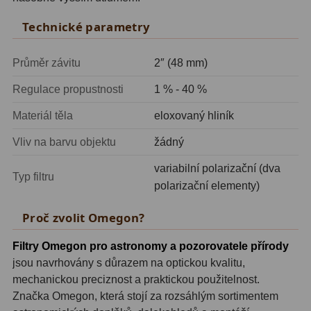
Zrcátka a hranoly
2
Technické parametry
Výtahy a ostření
1
Průměr závitu
2″ (48 mm)
Hledáčky
32
Regulace propustnosti
1 % - 40 %
Seřízení
21
Materiál těla
eloxovaný hliník
Svítilny
5
Vliv na barvu objektu
žádný
Kufry a tašky
64
variabilní polarizační (dva
Typ filtru
polarizační elementy)
Čištění
28
Proč zvolit Omegon?
Ostatní
18
Filtry Omegon pro astronomy a pozorovatele přírody
Montáže
99
jsou navrhovány s důrazem na optickou kvalitu,
mechanickou preciznost a praktickou použitelnost.
Azimutální AZ
6
Značka Omegon, která stojí za rozsáhlým sortimentem
Paralaktické EQ
19