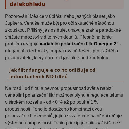
dalekohledu
Hβ
4
SII
2
Pozorování Měsíce v úplňku nebo jasných planet jako
Jupiter a Venuše může být pro oči skutečně náročnou
Planetární
6
zkouškou. Přílišný jas oslňuje, unavuje zrak a paradoxně
snižuje množství viditelných detailů. Přesně na tento
Proti světelnému znečištění
6
problém reaguje
variabilní polarizační filtr Omegon 2″
-
elegantní a technicky propracované řešení pro každého
Barevné
66
pozorovatele, který chce mít jas plně pod kontrolou.
AstroFoto
284
Jak filtr funguje a co ho odlišuje od
jednoduchých ND filtrů
Planetární kamery
20
Na rozdíl od filtrů s pevnou propustností světla nabízí
Deep-Sky kamery
28
variabilní polarizační filtr možnost plynulé regulace útlumu
v širokém rozsahu - od 40 % až po pouhé 1 %
Guiding kamery
14
propustnosti. Toho je dosaženo kombinací dvou
T-kroužky
16
polarizačních elementů, jejichž vzájemné natočení určuje
výslednou propustnost. Tento princip je opticky čistší než
Adaptéry projekční
11