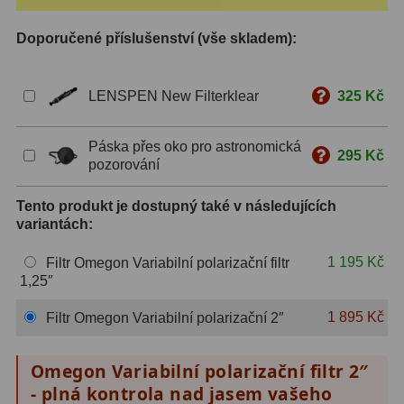
S mřížkou
6
Doporučené příslušenství (vše skladem):
Speciální
1
LENSPEN New Filterklear
325 Kč
Ostatní
29
Barlow
65
Páska přes oko pro astronomická
295 Kč
pozorování
Filtry
182
Tento produkt je dostupný také v následujících
variantách:
Měsíční a Polarizační
24
1 195 Kč
Filtr Omegon Variabilní polarizační filtr
Sluneční
44
1,25″
CLS a UHC
13
1 895 Kč
Filtr Omegon Variabilní polarizační 2″
Mlhovinové
14
Omegon Variabilní polarizační filtr 2″
OIII
3
- plná kontrola nad jasem vašeho