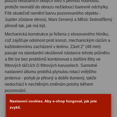
použití neutrálních šedých filtrů s pevnou hodnotou,
protože nevnáší do obrazu nežádoucí barevné odchylky.
Adaptéry T2
39
Filtr skutečně nemění barvu pozorovaného objektu -
Jupiter zůstane okrový, Mars červený a Měsíc šedostříbrný
Adaptéry M48
33
přesně tak, jak má být.
Filtry L-RGB
7
Mechanická konstrukce je řešena z eloxovaného hliníku,
což zajišťuje odolnost proti korozi, mechanickým rázům a
Filtry Pass
6
každodennímu zacházení v terénu. Závit 2″ (48 mm)
Filtry Block
10
pasuje na standardní okulárové nástavce tohoto průměru
a filtr lze bez problémů kombinovat s dalšími filtry ve
Filtry Clip
5
filtrových táčcích či filtrových karuselech. Samotné
nastavení útlumu probíhá plynulou rotací vnějšího
Filtry CCD Hα, OIII
7
prstence - pohyb je přesný a dobře tlumený, takže
nedochází k nechtěným změnám polohy během
Filtrová kola a rámy
16
pozorování.
Rovnače a reduktory
13
Praktické výhody při noční i denní práci s
Nastavení cookies. Aby e-shop fungoval, jak jste
dalekohledem
Zaostření
zvyklí.
11