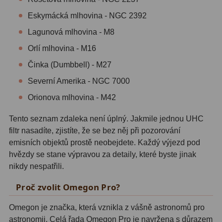
Zrcátka a hranoly
2
Eskymácká mlhovina - NGC 2392
Výtahy a ostření
1
Lagunová mlhovina - M8
Orlí mlhovina - M16
Hledáčky
32
Činka (Dumbbell) - M27
Seřízení
21
Severní Amerika - NGC 7000
Svítilny
5
Orionova mlhovina - M42
Kufry a tašky
64
Tento seznam zdaleka není úplný. Jakmile jednou UHC
filtr nasadíte, zjistíte, že se bez něj při pozorování
Čištění
28
emisních objektů prostě neobejdete. Každý výjezd pod
hvězdy se stane výpravou za detaily, které byste jinak
Ostatní
18
nikdy nespatřili.
Montáže
99
Proč zvolit Omegon Pro?
Azimutální AZ
6
Omegon je značka, která vznikla z vášně astronomů pro
astronomii. Celá řada Omegon Pro je navržena s důrazem
Paralaktické EQ
19