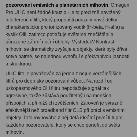
Hβ
4
pozorování emisních a planetárních mlhovin
. Omegon
Pro UHC není žádné kouzlo - je to precizně navržený
SII
2
interferenční filtr, který propouští pouze vlnové délky
charakteristické pro ionizovaný vodík (H-beta, H-alfa) a
Planetární
6
kyslík OIII, zatímco potlačuje světelné znečištění a
přirozené záření noční oblohy. Výsledek? Kontrast
Proti světelnému znečištění
6
mlhovin se dramaticky zvyšuje a objekty, které byly dříve
Barevné
66
sotva patrné, se najednou vynořují s překvapivou jasností
a strukturou.
AstroFoto
284
UHC filtr je považován za jeden z nejuniverzálnějších
filtrů pro deep-sky pozorování vůbec. Na rozdíl od
Planetární kamery
20
úzkopásmového OIII filtru nepotlačuje signál tak
agresivně, takže zůstává použitelný i na menších
Deep-Sky kamery
28
přístrojích a při nižších zvětšeních. Zároveň je výrazně
Guiding kamery
14
efektivnější než broadband filtr CLS při práci s emisními
objekty. Tato rovnováha z něj dělá ideální první filtr pro
T-kroužky
16
každého pozorovatele, který se chce ponořit do světa
mlhovin.
Adaptéry projekční
11