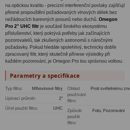
na optickou kvalitu - precizní interferenční povlaky zajišťují
Fotografické montáže
5
přesné propouštění požadovaných vlnových délek bez
nežádoucích barevných posunů nebo duchů.
Omegon
Stativy a pilíře
3
Pro 2″ UHC filtr
je součástí širokého ekosystému
příslušenství, který pokrývá potřeby jak začínajících
Objímky
10
pozorovatelů, tak zkušených astronomů s náročnými
požadavky. Pokud hledáte spolehlivý, technicky dobře
Motory a pohony
13
zpracovaný filtr, který skutečně přinese výsledky při
Upínací prvky
13
každém pozorování, je Omegon Pro tou správnou volbou.
Závaží
3
Parametry a specifikace
Ostatní
27
Typ filtru:
Mlhovinové filtry
Oblast
Proti světelnému zne
používání
Upínací průměr:
2″
Zrcátka a hranoly
60
filtru:
Účel použití filtru:
UHC
Způsob
Foto, Pozorování
Diagonální zrcátka
35
použití
filtru:
Diagonální hranoly
7