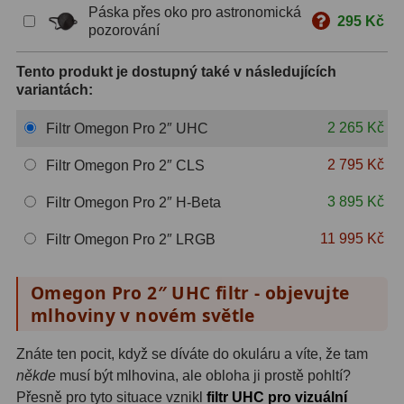
Páska přes oko pro astronomická
295 Kč
S mřížkou
6
pozorování
Speciální
1
Tento produkt je dostupný také v následujících
variantách:
Ostatní
29
2 265 Kč
Filtr Omegon Pro 2″ UHC
Barlow
65
2 795 Kč
Filtr Omegon Pro 2″ CLS
Filtry
180
3 895 Kč
Filtr Omegon Pro 2″ H-Beta
Měsíční a Polarizační
24
11 995 Kč
Filtr Omegon Pro 2″ LRGB
Sluneční
42
Omegon Pro 2″ UHC filtr - objevujte
CLS a UHC
13
mlhoviny v novém světle
Mlhovinové
14
Znáte ten pocit, když se díváte do okuláru a víte, že tam
někde
musí být mlhovina, ale obloha ji prostě pohltí?
OIII
3
Přesně pro tyto situace vznikl
filtr UHC pro vizuální