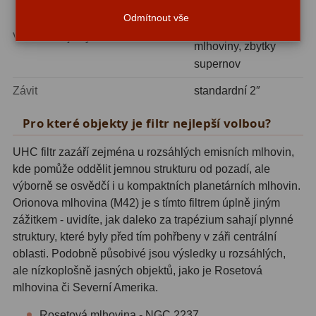
ADC, Tilting
14
emisní mlhoviny,
Odmítnout vše
planetární
Rotátory
34
Vhodné objekty
mlhoviny, zbytky
supernov
Komponenty
78
Závit
standardní 2″
Helical výtahy
11
Pro které objekty je filtr nejlepší volbou?
Okulárové výtahy
44
UHC filtr zazáří zejména u rozsáhlých emisních mlhovin,
Adaptéry k okulárovým
kde pomůže oddělit jemnou strukturu od pozadí, ale
výtahům
8
výborně se osvědčí i u kompaktních planetárních mlhovin.
Orionova mlhovina (M42) je s tímto filtrem úplně jiným
Primární zrcadla
9
zážitkem - uvidíte, jak daleko za trapézium sahají plynné
Sekundární zrcadla
6
struktury, které byly před tím pohřbeny v záři centrální
oblasti. Podobně působivé jsou výsledky u rozsáhlých,
Příslušenství
188
ale nízkoplošně jasných objektů, jako je Rosetová
mlhovina či Severní Amerika.
Redukce 1,25" a 2"
17
Rosetová mlhovina - NGC 2237