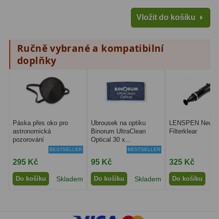
Amici hranoly 45°
11
Vložit do košíku
Amici hranoly 90°
7
Ručně vybrané a kompatibilní
Pozorovací dalekohledy
56
doplňky
Kompaktní
11
Turistické
24
Myslivecké
2
Páska přes oko pro
Ubrousek na optiku
LENSPEN New
astronomická
Binorum UltraClean
Filterklear
Pro pozorování přírody a
pozorování
Optical 30 x...
ornitologie
18
BESTSELLER
BESTSELLER
295 Kč
95 Kč
325 Kč
Dárkové
1
Do košíku
Skladem
Do košíku
Skladem
Do košíku
S
Binokulární dalekohledy
279
Astronomické
44