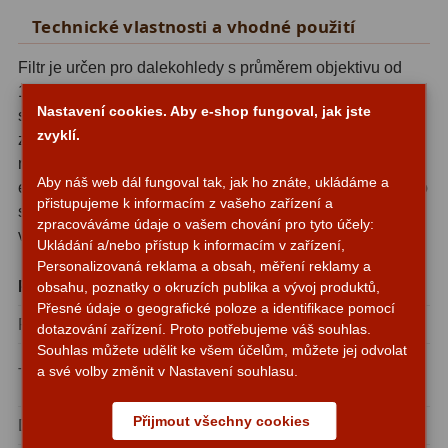
Technické vlastnosti a vhodné použití
Adaptéry T2
39
Filtr je určen pro dalekohledy s průměrem objektivu od
Adaptéry M48
33
100 mm a výše. U menších přístrojů sice funguje, ale
Nastavení cookies. Aby e-shop fungoval, jak jste
selektivní potlačení světla způsobí znatelné ztmavení
Filtry L-RGB
7
zvyklí.
zorného pole, které může převážit zisk kontrastu. Od 100
Filtry Pass
6
mm výše je přínos jednoznačný - filtr skutečně zacílí na
Aby náš web dál fungoval tak, jak ho znáte, ukládáme a
emisní čáry a pozadí oblohy ztmaví, aniž by objekt přišel o
Filtry Block
10
přistupujeme k informacím z vašeho zařízení a
svůj jas. Závit 2″ zajišťuje kompatibilitu s naprostou
zpracováváme údaje o vašem chování pro tyto účely:
většinou standardních okulárů a nosičů filtrů.
Filtry Clip
5
Ukládání a/nebo přístup k informacím v zařízení,
Personalizovaná reklama a obsah, měření reklamy a
Filtry CCD Hα, OIII
7
Parametr
Hodnota
obsahu, poznatky o okruzích publika a vývoj produktů,
Přesné údaje o geografické poloze a identifikace pomocí
Průměr filtru
2″
Filtrová kola a rámy
16
dotazování zařízení. Proto potřebujeme váš souhlas.
Souhlas můžete udělit ke všem účelům, můžete jej odvolat
UHC (Ultra High
Rovnače a reduktory
13
a své volby změnit v Nastavení souhlasu.
Typ
Contrast)
Zaostření
11
Přijmout všechny cookies
Doporučený průměr dalekohledu
od 100 mm