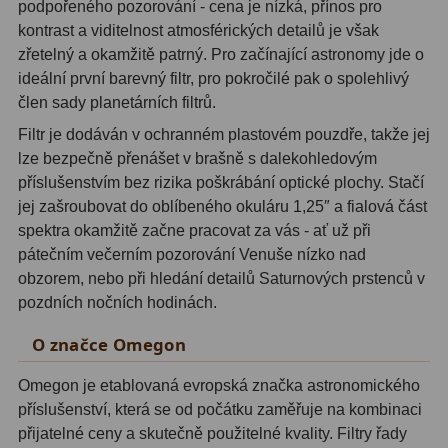
podpořeného pozorování - cena je nízká, přínos pro
kontrast a viditelnost atmosférických detailů je však
Fotografické montáže
5
zřetelný a okamžitě patrný. Pro začínající astronomy jde o
ideální první barevný filtr, pro pokročilé pak o spolehlivý
Stativy a pilíře
3
člen sady planetárních filtrů.
Objímky
10
Filtr je dodáván v ochranném plastovém pouzdře, takže jej
lze bezpečně přenášet v brašně s dalekohledovým
Motory a pohony
13
příslušenstvím bez rizika poškrábání optické plochy. Stačí
jej zašroubovat do oblíbeného okuláru 1,25″ a fialová část
Upínací prvky
13
spektra okamžitě začne pracovat za vás - ať už při
Závaží
3
pátečním večerním pozorování Venuše nízko nad
obzorem, nebo při hledání detailů Saturnových prstenců v
Ostatní
27
pozdních nočních hodinách.
Zrcátka a hranoly
60
O značce Omegon
Diagonální zrcátka
35
Omegon je etablovaná evropská značka astronomického
příslušenství, která se od počátku zaměřuje na kombinaci
Diagonální hranoly
7
přijatelné ceny a skutečně použitelné kvality. Filtry řady