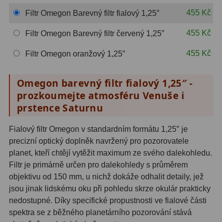
Hβ
4
455 Kč
Filtr Omegon Barevný filtr fialový 1,25″
SII
2
455 Kč
Filtr Omegon Barevný filtr červený 1,25″
Planetární
6
455 Kč
Filtr Omegon oranžový 1,25″
Proti světelnému znečištění
6
Omegon barevný filtr fialový 1,25″ -
Barevné
66
prozkoumejte atmosféru Venuše i
prstence Saturnu
AstroFoto
284
Fialový filtr Omegon v standardním formátu 1,25″ je
Planetární kamery
20
precizní optický doplněk navržený pro pozorovatele
planet, kteří chtějí vytěžit maximum ze svého dalekohledu.
Deep-Sky kamery
28
Filtr je primárně určen pro dalekohledy s průměrem
Guiding kamery
14
objektivu od 150 mm, u nichž dokáže odhalit detaily, jež
jsou jinak lidskému oku při pohledu skrze okulár prakticky
T-kroužky
16
nedostupné. Díky specifické propustnosti ve fialové části
spektra se z běžného planetárního pozorování stává
Adaptéry projekční
11