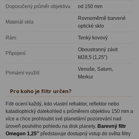
Zrcátka a hranoly
2
Doporučený průměr objektivu
od 150 mm
Rovnoměrně barvené
Výtahy a ostření
1
Materiál skla
optické sklo
Hledáčky
32
Rám
Tenký kovový
Seřízení
21
Oboustranný závit
Připojení
M28,5 (1,25″)
Svítilny
5
Venuše, Saturn,
Kufry a tašky
64
Primární využití
Merkur
Čištění
28
Pro koho je filtr určen?
Ostatní
18
Filtr ocení každý, kdo vlastní refraktor, reflektor nebo
katadioptrický dalekohled s průměrem objektivu 150 mm a
Montáže
99
více a chce prohloubit své planetární pozorování nad
Azimutální AZ
6
úroveň pouhého pohledu na disk planety.
Barevný filtr
Omegon 1,25″
představuje dostupný vstup do světa filtry
Paralaktické EQ
19