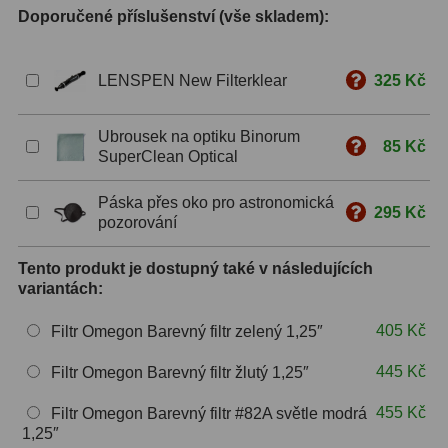
Doporučené příslušenství (vše skladem):
S mřížkou
6
Speciální
1
LENSPEN New Filterklear
325 Kč
Ostatní
29
Ubrousek na optiku Binorum
85 Kč
SuperClean Optical
Barlow
65
Páska přes oko pro astronomická
Filtry
181
295 Kč
pozorování
Měsíční a Polarizační
24
Tento produkt je dostupný také v následujících
variantách:
Sluneční
43
405 Kč
Filtr Omegon Barevný filtr zelený 1,25″
CLS a UHC
13
445 Kč
Filtr Omegon Barevný filtr žlutý 1,25″
Mlhovinové
14
455 Kč
Filtr Omegon Barevný filtr #82A světle modrá
OIII
3
1,25″