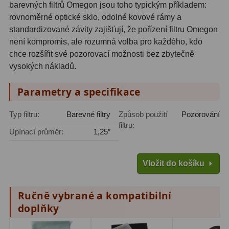
barevných filtrů Omegon jsou toho typickým příkladem:
Amici hranoly 45°
11
rovnoměrné optické sklo, odolné kovové rámy a
standardizované závity zajišťují, že pořízení filtru Omegon
Amici hranoly 90°
7
není kompromis, ale rozumná volba pro každého, kdo
chce rozšířit své pozorovací možnosti bez zbytečně
Pozorovací dalekohledy
56
vysokých nákladů.
Kompaktní
11
Parametry a specifikace
Turistické
24
Typ filtru:
Barevné filtry
Způsob použití
Pozorování
Myslivecké
2
filtru:
Upínací průměr:
1,25″
Pro pozorování přírody a
ornitologie
18
Vložit do košíku
Dárkové
1
Ručně vybrané a kompatibilní
Binokulární dalekohledy
279
doplňky
Astronomické
44