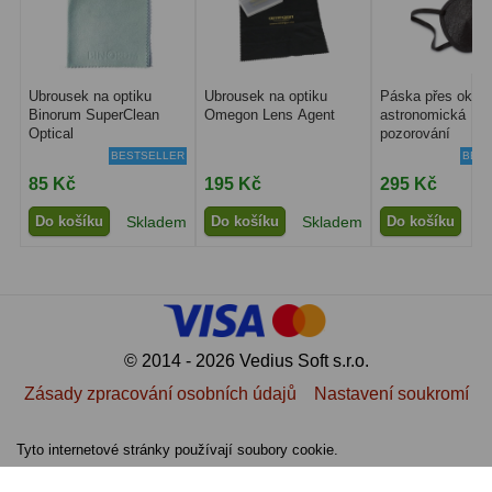
Lovecké a turistické
113
Námořní
11
Ubrousek na optiku
Ubrousek na optiku
Páska přes oko p
Binorum SuperClean
Omegon Lens Agent
astronomická
Sportovní
54
Optical
pozorování
BESTSELLER
BEST
Kapesní
14
85 Kč
195 Kč
295 Kč
Divadelní
2
Do košíku
Skladem
Do košíku
Skladem
Do košíku
S
Univerzální
41
Dálkoměry a Noční vidění
17
© 2014 - 2026 Vedius Soft s.r.o.
Dálkoměry
9
Zásady zpracování osobních údajů
Nastavení soukromí
Noční vidění
8
Tyto internetové stránky používají soubory cookie.
Mikroskopy
92