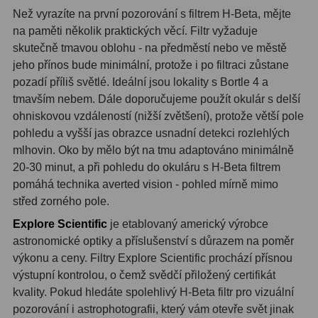
Než vyrazíte na první pozorování s filtrem H-Beta, mějte
Fotografické montáže
5
na paměti několik praktických věcí. Filtr vyžaduje
skutečně tmavou oblohu - na předměstí nebo ve městě
Stativy a pilíře
3
jeho přínos bude minimální, protože i po filtraci zůstane
pozadí příliš světlé. Ideální jsou lokality s Bortle 4 a
Objímky
10
tmavším nebem. Dále doporučujeme použít okulár s delší
ohniskovou vzdáleností (nižší zvětšení), protože větší pole
Motory a pohony
13
pohledu a vyšší jas obrazce usnadní detekci rozlehlých
Upínací prvky
13
mlhovin. Oko by mělo být na tmu adaptováno minimálně
20-30 minut, a při pohledu do okuláru s H-Beta filtrem
Závaží
3
pomáhá technika averted vision - pohled mírně mimo
střed zorného pole.
Ostatní
27
Explore Scientific
je etablovaný americký výrobce
Zrcátka a hranoly
60
astronomické optiky a příslušenství s důrazem na poměr
výkonu a ceny. Filtry Explore Scientific prochází přísnou
Diagonální zrcátka
35
výstupní kontrolou, o čemž svědčí přiložený certifikát
kvality. Pokud hledáte spolehlivý H-Beta filtr pro vizuální
Diagonální hranoly
7
pozorování i astrophotografii, který vám otevře svět jinak