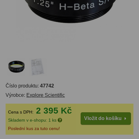
Do 6000 Kč
37
Průvodce
Do 10000 Kč
40
IPoradce
Okuláry
455
Stav
Plössl a Super Plössl
120
Objednávky
Širokoúhlé WA (52°-60°)
84
SWA (62°-78°)
86
UWA (80°-98°)
22
Číslo produktu:
47742
Výrobce:
Explore Scientific
XWA (100°-120°)
17
2 395 Kč
Planetární
31
Cena s DPH:
Vložit do košíku
Skladem v e-shopu: 1 ks
ZOOM
12
Poslední kus za tuto cenu!
ED a Flat Field
12