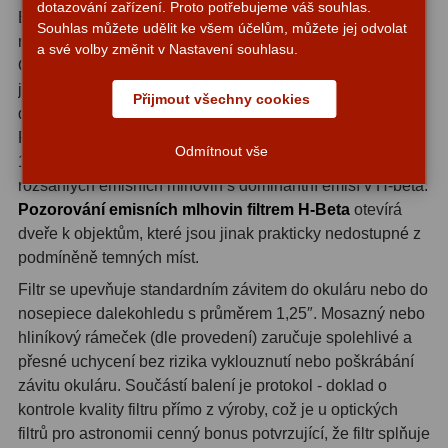
ADC, Tilting
14
dotazování zařízení. Proto potřebujeme váš souhlas.
Existují objekty, u kterých je filtr H-Beta přímo
Souhlas můžete udělit ke všem účelům, můžete jej odvolat
nepostradatelný. Mlhovina Koňská hlava (B33 / IC 434) v
Rotátory
34
a své volby změnit v Nastavení souhlasu.
Orionu je klasickým příkladem: bez tohoto filtru ji uvidíte
jen na fotografiích, s ním ji lze za dobrých podmínek
Komponenty
78
Přijmout všechny cookies
detekovat i vizuálně v dostatečně velkém dalekohledu.
Podobně se filtr osvědčí u Mlhoviny California (NGC
Helical výtahy
11
Odmítnout vše
1499), Mlhoviny Prstencová Labuť nebo dalších
Okulárové výtahy
44
rozsáhlých emisních mlhovin s dominantní emisí v H-beta.
Pozorování emisních mlhovin filtrem H-Beta
otevírá
Adaptéry k okulárovým
dveře k objektům, které jsou jinak prakticky nedostupné z
výtahům
8
podmíněně temných míst.
Filtr se upevňuje standardním závitem do okuláru nebo do
Primární zrcadla
9
nosepiece dalekohledu s průměrem 1,25″. Mosazný nebo
Sekundární zrcadla
6
hliníkový rámeček (dle provedení) zaručuje spolehlivé a
přesné uchycení bez rizika vyklouznutí nebo poškrábání
Příslušenství
188
závitu okuláru. Součástí balení je protokol - doklad o
kontrole kvality filtru přímo z výroby, což je u optických
Redukce 1,25" a 2"
17
filtrů pro astronomii cenný bonus potvrzující, že filtr splňuje