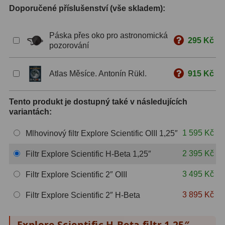
Doporučené příslušenství (vše skladem):
S mřížkou
6
Páska přes oko pro astronomická
Speciální
1
295 Kč
pozorování
Ostatní
29
Atlas Měsíce. Antonín Rükl.
915 Kč
Barlow
65
Tento produkt je dostupný také v následujících
Filtry
180
variantách:
Měsíční a Polarizační
24
1 595 Kč
Mlhovinový filtr Explore Scientific OIII 1,25″
Sluneční
42
2 395 Kč
Filtr Explore Scientific H-Beta 1,25″
CLS a UHC
13
3 495 Kč
Filtr Explore Scientific 2″ OIII
Mlhovinové
14
3 895 Kč
Filtr Explore Scientific 2″ H-Beta
OIII
3
Explore Scientific H-Beta filtr 1,25″ -