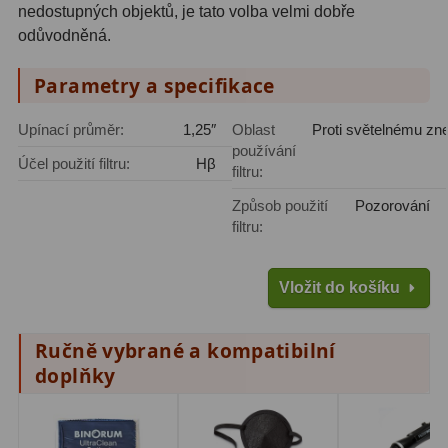
nedostupných objektů, je tato volba velmi dobře
Amici hranoly 45°
11
odůvodněná.
Amici hranoly 90°
7
Parametry a specifikace
Pozorovací dalekohledy
56
Upínací průměr:
1,25″
Oblast
Proti světelnému zn
používání
Kompaktní
11
Účel použití filtru:
Hβ
filtru:
Turistické
24
Způsob použití
Pozorování
filtru:
Myslivecké
2
Pro pozorování přírody a
Vložit do košíku
ornitologie
18
Ručně vybrané a kompatibilní
Dárkové
1
doplňky
Binokulární dalekohledy
279
Astronomické
44