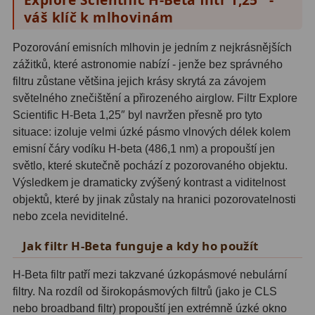
Hβ
4
váš klíč k mlhovinám
SII
2
Pozorování emisních mlhovin je jedním z nejkrásnějších
zážitků, které astronomie nabízí - jenže bez správného
Planetární
6
filtru zůstane většina jejich krásy skrytá za závojem
Proti světelnému znečištění
6
světelného znečištění a přirozeného airglow. Filtr Explore
Scientific H-Beta 1,25″ byl navržen přesně pro tyto
Barevné
66
situace: izoluje velmi úzké pásmo vlnových délek kolem
emisní čáry vodíku H-beta (486,1 nm) a propouští jen
AstroFoto
284
světlo, které skutečně pochází z pozorovaného objektu.
Výsledkem je dramaticky zvýšený kontrast a viditelnost
Planetární kamery
20
objektů, které by jinak zůstaly na hranici pozorovatelnosti
nebo zcela neviditelné.
Deep-Sky kamery
28
Jak filtr H-Beta funguje a kdy ho použít
Guiding kamery
14
H-Beta filtr patří mezi takzvané úzkopásmové nebulární
T-kroužky
16
filtry. Na rozdíl od širokopásmových filtrů (jako je CLS
nebo broadband filtr) propouští jen extrémně úzké okno
Adaptéry projekční
11