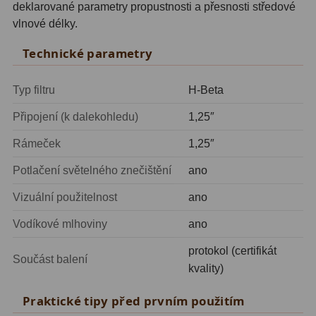
deklarované parametry propustnosti a přesnosti středové
Zrcátka a hranoly
2
vlnové délky.
Výtahy a ostření
1
Technické parametry
Hledáčky
32
Typ filtru
H-Beta
Seřízení
21
Připojení (k dalekohledu)
1,25″
Svítilny
5
Rámeček
1,25″
Kufry a tašky
64
Potlačení světelného znečištění
ano
Čištění
28
Vizuální použitelnost
ano
Ostatní
18
Vodíkové mlhoviny
ano
protokol (certifikát
Montáže
99
Součást balení
kvality)
Azimutální AZ
6
Praktické tipy před prvním použitím
Paralaktické EQ
19