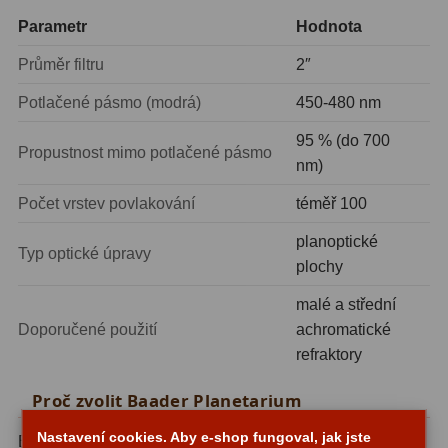
Zrcátka a hranoly
2
Parametr
Hodnota
Výtahy a ostření
1
Průměr filtru
2″
Potlačené pásmo (modrá)
450-480 nm
Hledáčky
32
95 % (do 700
Seřízení
21
Propustnost mimo potlačené pásmo
nm)
Svítilny
5
Počet vrstev povlakování
téměř 100
Kufry a tašky
64
planoptické
Typ optické úpravy
plochy
Čištění
28
malé a střední
Ostatní
18
Doporučené použití
achromatické
refraktory
Montáže
99
Proč zvolit Baader Planetarium
Azimutální AZ
6
Nastavení cookies. Aby e-shop fungoval, jak jste
Baader Planetarium je německý výrobce s desetiletími
Paralaktické EQ
19