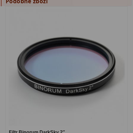
Podobné zboží
Lovecké a turistické
113
Námořní
11
Sportovní
54
Kapesní
14
Divadelní
2
Univerzální
41
Dálkoměry a Noční vidění
17
Dálkoměry
9
Noční vidění
8
Mikroskopy
92
Filtr Binorum DarkSky 2″