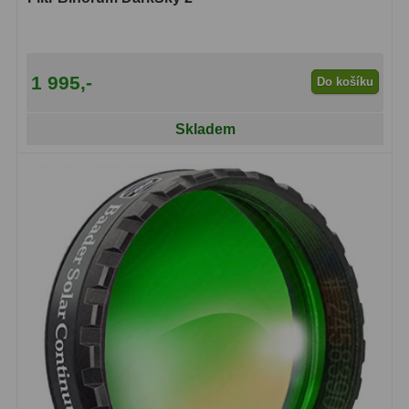
Pro děti
5
Školní a laboratorní
18
1 995,-
Do košíku
Biologické
33
Skladem
Digitální
10
Kapesní
10
Příslušenství
16
Meteostanice
52
Domácí
21
Pokročilé
5
Profesionální
9