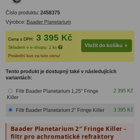
S mřížkou
6
Číslo produktu:
2458375
Výrobce:
Baader Planetarium
Speciální
1
3 395 Kč
Ostatní
29
Cena s DPH:
Vložit do košíku
Skladem v e-shopu: 1 ks
Barlow
65
Poslední kus za tuto cenu!
Filtry
181
Tento produkt je dostupný také v následujících
variantách:
Měsíční a Polarizační
24
2 395 Kč
Filtr Baader Planetarium 1,25″ Fringe
Sluneční
43
Killer
CLS a UHC
13
3 395 Kč
Filtr Baader Planetarium 2″ Fringe Killer
Mlhovinové
14
Baader Planetarium 2″ Fringe Killer -
OIII
3
filtr pro achromatické refraktory