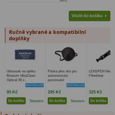
filtru:
Amici hranoly 45°
11
Vložit do košíku
Amici hranoly 90°
7
Pozorovací dalekohledy
56
Ručně vybrané a kompatibilní
doplňky
Kompaktní
11
Turistické
24
Myslivecké
2
Ubrousek na optiku
Páska přes oko pro
LENSPEN New
Pro pozorování přírody a
Binorum UltraClean
astronomická
Filterklear
ornitologie
18
Optical 30 x...
pozorování
BESTSELLER
BESTSELLER
Dárkové
1
95 Kč
295 Kč
325 Kč
Do košíku
Skladem
Do košíku
Skladem
Do košíku
S
Binokulární dalekohledy
279
Astronomické
44