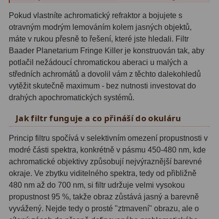
Hβ
4
Pokud vlastníte achromatický refraktor a bojujete s
SII
2
otravným modrým lemováním kolem jasných objektů,
máte v rukou přesně to řešení, které jste hledali. Filtr
Planetární
6
Baader Planetarium Fringe Killer je konstruován tak, aby
potlačil nežádoucí chromatickou aberaci u malých a
Proti světelnému znečištění
6
středních achromátů a dovolil vám z těchto dalekohledů
vytěžit skutečně maximum - bez nutnosti investovat do
Barevné
66
drahých apochromatických systémů.
AstroFoto
284
Jak filtr funguje a co přináší do okuláru
Planetární kamery
20
Princip filtru spočívá v selektivním omezení propustnosti v
modré části spektra, konkrétně v pásmu 450-480 nm, kde
Deep-Sky kamery
28
achromatické objektivy způsobují nejvýraznější barevné
okraje. Ve zbytku viditelného spektra, tedy od přibližně
Guiding kamery
14
480 nm až do 700 nm, si filtr udržuje velmi vysokou
T-kroužky
16
propustnost 95 %, takže obraz zůstává jasný a barevně
vyvážený. Nejde tedy o prosté "ztmavení" obrazu, ale o
Adaptéry projekční
11