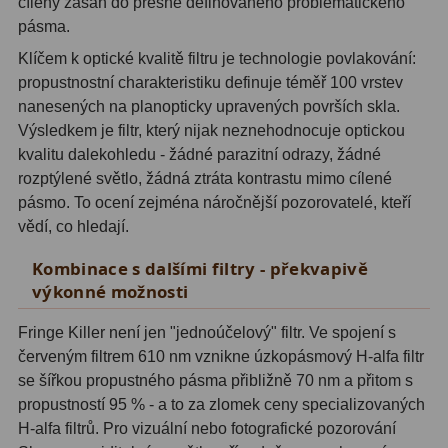
cílený zásah do přesně definovaného problematického
pásma.
Adaptéry T2
39
Klíčem k optické kvalitě filtru je technologie povlakování:
Adaptéry M48
33
propustnostní charakteristiku definuje téměř 100 vrstev
nanesených na planopticky upravených površích skla.
Filtry L-RGB
7
Výsledkem je filtr, který nijak neznehodnocuje optickou
kvalitu dalekohledu - žádné parazitní odrazy, žádné
Filtry Pass
6
rozptýlené světlo, žádná ztráta kontrastu mimo cílené
Filtry Block
10
pásmo. To ocení zejména náročnější pozorovatelé, kteří
vědí, co hledají.
Filtry Clip
5
Kombinace s dalšími filtry - překvapivě
Filtry CCD Hα, OIII
7
výkonné možnosti
Filtrová kola a rámy
16
Fringe Killer není jen "jednoúčelový" filtr. Ve spojení s
červeným filtrem 610 nm vznikne úzkopásmový H-alfa filtr
Rovnače a reduktory
13
se šířkou propustného pásma přibližně 70 nm a přitom s
propustností 95 % - a to za zlomek ceny specializovaných
Zaostření
11
H-alfa filtrů. Pro vizuální nebo fotografické pozorování