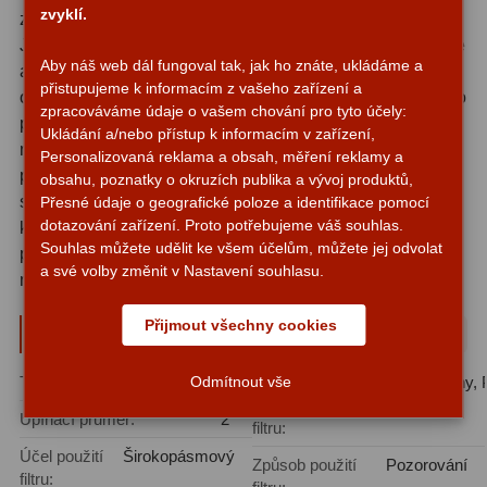
zvyklí.
zkušeností v oblasti astronomické optiky a příslušenství.
Fotografické montáže
5
Jejich filtry jsou prověřeny tisíci astronomů po celém světě
Aby náš web dál fungoval tak, jak ho znáte, ukládáme a
a výrobce si zakládá na precizní výrobní toleranci a
přistupujeme k informacím z vašeho zařízení a
Stativy a pilíře
3
opakovatelné kvalitě.
Filtr Baader Fringe Killer 2″
je toho
zpracováváme údaje o vašem chování pro tyto účely:
přímým důkazem - produkt, který nepřichází s
Ukládání a/nebo přístup k informacím v zařízení,
Objímky
10
marketingovými superlativy, ale s jasně měřitelnými
Personalizovaná reklama a obsah, měření reklamy a
parametry a reálným přínosem pro pozorovatele. Ať už
obsahu, poznatky o okruzích publika a vývoj produktů,
Motory a pohony
13
sledujete planety, Měsíc, nebo chcete experimentovat s
Přesné údaje o geografické poloze a identifikace pomocí
dotazování zařízení. Proto potřebujeme váš souhlas.
Upínací prvky
13
kombinací filtrů pro H-alfa pozorování, tento filtr si v
Souhlas můžete udělit ke všem účelům, můžete jej odvolat
příslušenství každého majitele achromátu zaslouží pevné
a své volby změnit v Nastavení souhlasu.
Závaží
3
místo.
Ostatní
27
Přijmout všechny cookies
Parametry a specifikace
Zrcátka a hranoly
60
Typ filtru:
Mlhovinové filtry
Oblast
Vodíkové mlhoviny, 
Odmítnout vše
používání
Diagonální zrcátka
35
Upínací průměr:
2″
filtru:
Účel použití
Širokopásmový
Diagonální hranoly
7
Způsob použití
Pozorování
filtru: