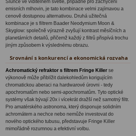
Slunce ve viditelném světle, případně pro zachycení
ADC, Tilting
14
emisních mlhovin, je tato kombinace velmi zajímavou a
Rotátory
34
cenově dostupnou alternativou. Druhá užitečná
kombinace je s filtrem Baader Neodymium Moon &
Komponenty
78
Skyglow: společně výrazně zvyšují kontrast měsíčních a
planetárních detailů, přičemž každý z filtrů přispívá trochu
Helical výtahy
11
jiným způsobem k výslednému obrazu.
Okulárové výtahy
44
Srovnání s konkurencí a ekonomická rozvaha
Adaptéry k okulárovým
Achromatický refraktor s filtrem Fringe Killer
se
výtahům
8
výkonově může přiblížit dalekohledům korigujícím
chromatickou aberaci na hardwarové úrovni - tedy
Primární zrcadla
9
apochromatům nebo semi-apochromatům. Tyto optické
systémy však bývají 20x i vícekrát dražší než samotný filtr.
Sekundární zrcadla
6
Pro amatérského astronoma, který disponuje solidním
achromátem a nechce nebo nemůže investovat do
Příslušenství
188
nového optického tubusu, představuje Fringe Killer
mimořádně rozumnou a efektivní volbu.
Redukce 1,25" a 2"
17