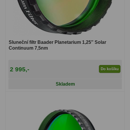
Čidla
2
Teploměry a vlhkoměry
15
Lupy
69
Astronomická literatura
10
Sluneční filtr Baader Planetarium 1,25″ Solar
Continuum 7,5nm
2 995,-
Do košíku
Skladem