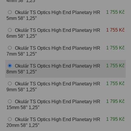
4mm 58° 1,25″
Hβ
4
1 755 Kč
Okulár TS Optics High End Planetary HR
SII
2
5mm 58° 1,25″
Planetární
6
1 755 Kč
Okulár TS Optics High End Planetary HR
6mm 58° 1,25″
Proti světelnému znečištění
6
1 755 Kč
Okulár TS Optics High End Planetary HR
Barevné
66
7mm 58° 1,25″
1 755 Kč
Okulár TS Optics High End Planetary HR
AstroFoto
284
8mm 58° 1,25″
Planetární kamery
20
1 755 Kč
Okulár TS Optics High End Planetary HR
9mm 58° 1,25″
Deep-Sky kamery
28
1 795 Kč
Okulár TS Optics High End Planetary HR
Guiding kamery
14
15mm 58° 1,25″
T-kroužky
16
1 795 Kč
Okulár TS Optics High End Planetary HR
20mm 58° 1,25″
Adaptéry projekční
11