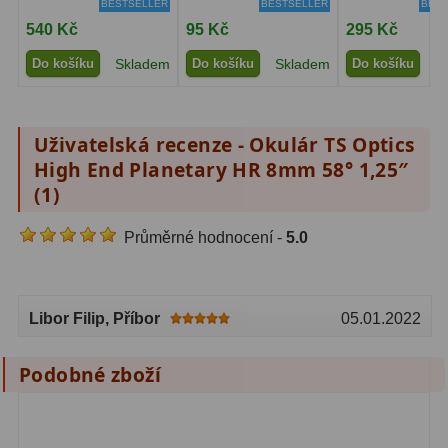
BESTSELLER
BESTSELLER
BEST
Pro děti
5
540 Kč
95 Kč
295 Kč
Školní a laboratorní
18
Do košíku
Skladem
Do košíku
Skladem
Do košíku
S
Biologické
33
Uživatelská recenze - Okulár TS Optics
Digitální
10
High End Planetary HR 8mm 58° 1,25″
Kapesní
10
(
1
)
Příslušenství
16
Průměrné hodnocení -
5.0
Meteostanice
52
Libor Filip
, Příbor
05.01.2022
Domácí
21
Pokročilé
5
Podobné zboží
Profesionální
9