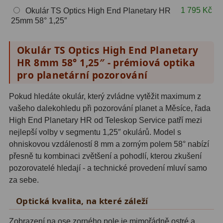
1 795 Kč
Okulár TS Optics High End Planetary HR
Adaptéry T2
39
25mm 58° 1,25″
Adaptéry M48
33
Okulár TS Optics High End Planetary
Filtry L-RGB
7
HR 8mm 58° 1,25″ - prémiová optika
pro planetární pozorování
Filtry Pass
6
Pokud hledáte okulár, který zvládne vytěžit maximum z
Filtry Block
10
vašeho dalekohledu při pozorování planet a Měsíce, řada
High End Planetary HR od Teleskop Service patří mezi
Filtry Clip
5
nejlepší volby v segmentu 1,25″ okulárů. Model s
Filtry CCD Hα, OIII
7
ohniskovou vzdáleností 8 mm a zorným polem 58° nabízí
přesně tu kombinaci zvětšení a pohodlí, kterou zkušení
Filtrová kola a rámy
16
pozorovatelé hledají - a technické provedení mluví samo
za sebe.
Rovnače a reduktory
13
Optická kvalita, na které záleží
Zaostření
11
Zobrazení na ose zorného pole je mimořádně ostré a