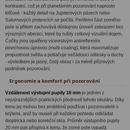
ADC, Tilting
14
kontrastní, což je při planetárním pozorování naprosto
klíčové - každý detail na Jupiterových pásech nebo
Rotátory
34
Saturnových prstencích se počítá. Periferní část zorného
pole si přitom zachovává důstojnou úroveň zobrazení bez
Komponenty
78
výrazných aberací, které by rušily celkový vizuální dojem.
Helical výtahy
11
Čočky jsou opatřeny vícevrstvým antireflexním
povrchovou úpravou (multi-coating), která maximalizuje
Okulárové výtahy
44
propustnost světla a potlačuje nežádoucí odlesky a duchy
- výsledkem je jasný, čistý obraz i za méně příznivých
Adaptéry k okulárovým
podmínek pozorování.
výtahům
8
Ergonomie a komfort při pozorování
Primární zrcadla
9
Vzdálenost výstupní pupily 16 mm
je jedním z
Sekundární zrcadla
6
nejvýraznějších praktických předností tohoto okuláru. Díky
tomu jej mohou bez problémů používat i pozorovatelé s
Příslušenství
188
brýlemi, aniž by museli při každém pohledu odkládat
dioptrická nebo korekční skla. Průměr výstupního pupily
Redukce 1,25" a 2"
17
20 mm pak přispívá k tomu, že zorné pole vypadá