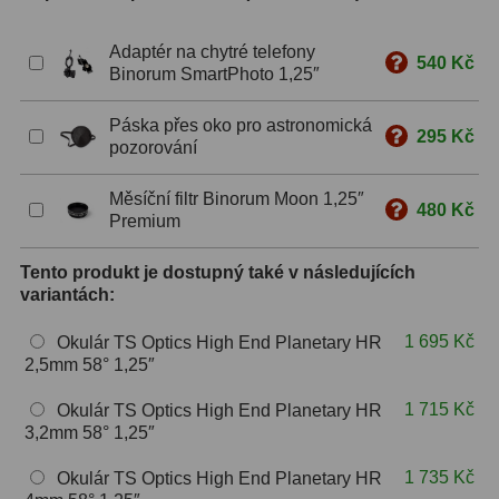
S mřížkou
6
Adaptér na chytré telefony
540 Kč
Binorum SmartPhoto 1,25″
Speciální
1
Páska přes oko pro astronomická
Ostatní
29
295 Kč
pozorování
Barlow
65
Měsíční filtr Binorum Moon 1,25″
480 Kč
Premium
Filtry
181
Tento produkt je dostupný také v následujících
Měsíční a Polarizační
24
variantách:
Sluneční
43
1 695 Kč
Okulár TS Optics High End Planetary HR
2,5mm 58° 1,25″
CLS a UHC
13
1 715 Kč
Okulár TS Optics High End Planetary HR
Mlhovinové
14
3,2mm 58° 1,25″
OIII
3
1 735 Kč
Okulár TS Optics High End Planetary HR