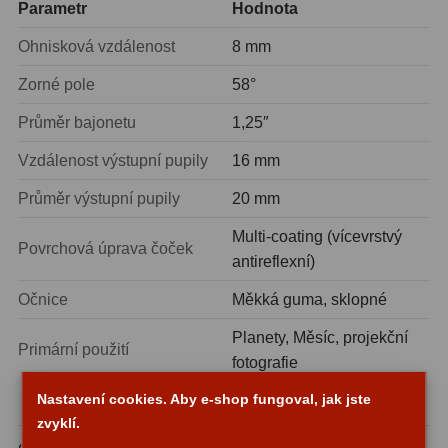
Parametr
Hodnota
Fotografické montáže
5
Ohnisková vzdálenost
8 mm
Stativy a pilíře
3
Zorné pole
58°
Průměr bajonetu
1,25″
Objímky
10
Vzdálenost výstupní pupily
16 mm
Motory a pohony
13
Průměr výstupní pupily
20 mm
Upínací prvky
13
Multi-coating (vícevrstvý
Povrchová úprava čoček
Závaží
3
antireflexní)
Ostatní
27
Očnice
Měkká guma, sklopné
Planety, Měsíc, projekční
Zrcátka a hranoly
60
Primární použití
fotografie
Diagonální zrcátka
35
Nastavení cookies. Aby e-shop fungoval, jak jste
Pro koho je tento okulár ideální?
zvyklí.
Diagonální hranoly
7