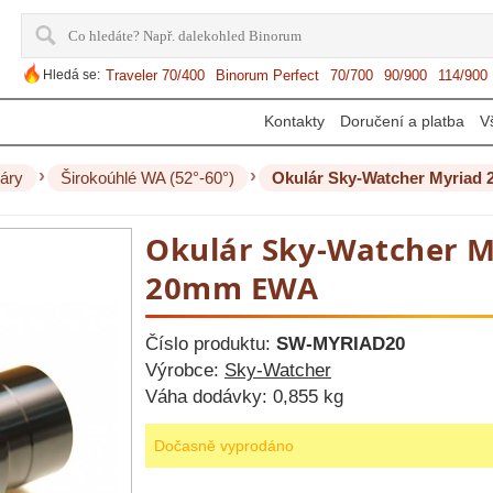
Hledá se:
Traveler 70/400
Binorum Perfect
70/700
90/900
114/900
Kontakty
Doručení a platba
V
›
›
áry
Širokoúhlé WA (52°-60°)
Okulár Sky-Watcher Myriad
Okulár Sky-Watcher M
20mm EWA
Číslo produktu:
SW-MYRIAD20
Výrobce:
Sky-Watcher
Váha dodávky:
0,855 kg
Dočasně vyprodáno