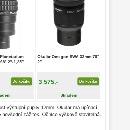
 Planetarium
Okulár Omegon SWA 32mm 70°
68° 2″-1,25″
2″
3 575,-
Do košíku
Do košíku
ladem
Skladem
nost výstupní pupily 12mm. Okulár má upínací
 nevšední zážitek. Očnice výškově stavitelná,