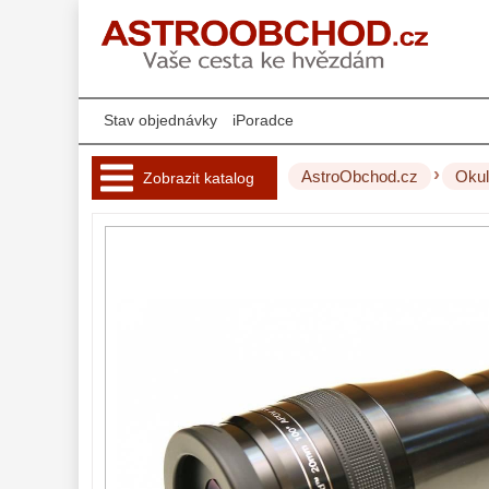
Stav objednávky
iPoradce
›
AstroObchod.cz
Okul
Zobrazit katalog
Hvězdářské 
dalekohledy 
221
Okuláry 
455
Plössl a Super
Plössl
120
Širokoúhlé WA
(52°-60°)
84
SWA (62°-78°)
86
UWA (80°-98°)
22
XWA (100°-120°)
17