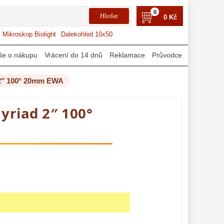
0
0 Kč
Mikroskop Biolight
Dalekohled 10x50
še o nákupu
Vrácení do 14 dnů
Reklamace
Průvodce
 2″ 100° 20mm EWA
yriad 2″ 100°