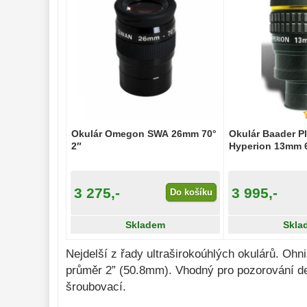
Binokulární 
dalekohledy 
279
Dálkoměry a Noční 
vidění 
17
Mikroskopy 
92
Meteostanice 
52
Lupy 
69
Okulár Omegon SWA 26mm 70°
Okulár Baader P
2″
Hyperion 13mm 6
Astronomická 
literatura 
10
3 275,-
3 995,-
Do košíku
Skladem
Skla
Nejdelší z řady ultraširokoúhlých okulárů. Oh
průměr 2” (50.8mm). Vhodný pro pozorování dee
šroubovací.