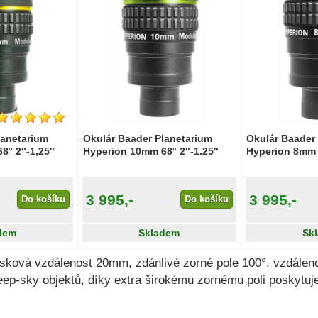
lanetarium
Okulár Baader Planetarium
Okulár Baader
8° 2″-1,25″
Hyperion 10mm 68° 2″-1.25″
Hyperion 8mm 
3 995,-
3 995,-
Do košíku
Do košíku
dem
Skladem
Sk
nisková vzdálenost 20mm, zdánlivé zorné pole 100°, vzdále
p-sky objektů, díky extra širokému zornému poli poskytuje