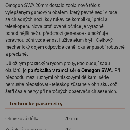
ADC, Tilting
14
Omegon SWA 20mm dostalo zcela nové tělo s
vylepšeným gumovým obalem, který pevně sedí v ruce i
Rotátory
34
za chladných nocí, kdy rukavice komplikují práci s
teleskopem. Nová profilovaná očnice je výrazně
Komponenty
78
pohodlnější než u předchozí generace - umožňuje
správnou oční vzdálenost i uživatelům brýlí. Celkový
Helical výtahy
11
mechanický dojem odpovídá ceně: okulár působí robustně
Okulárové výtahy
44
a precizně.
Důležitým praktickým rysem pro ty, kdo budují sadu
Adaptéry k okulárovým
okulárů, je
parfokalita v rámci série Omegon SWA
. Při
výtahům
8
přechodu mezi různými ohniskovými délkami série
nemusíte přeostřovat - teleskop zůstane v ohnisku, což
Primární zrcadla
9
šetří čas a nervy při náročných observačních sezeních.
Sekundární zrcadla
6
Technické parametry
Příslušenství
188
Ohnisková délka
20 mm
Redukce 1,25" a 2"
17
Zdánlivé zorné pole
70°