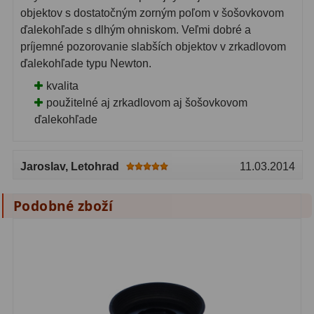
objektov s dostatočným zorným poľom v šošovkovom
Pro děti
5
ďalekohľade s dlhým ohniskom. Veľmi dobré a
Školní a laboratorní
18
príjemné pozorovanie slabších objektov v zrkadlovom
ďalekohľade typu Newton.
Biologické
33
kvalita
použitelné aj zrkadlovom aj šošovkovom
Digitální
10
ďalekohľade
Kapesní
10
Příslušenství
16
Jaroslav
, Letohrad
11.03.2014
Meteostanice
52
Podobné zboží
Domácí
21
Pokročilé
5
Profesionální
9