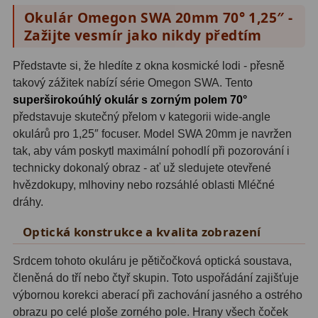
Hβ
4
Okulár Omegon SWA 20mm 70° 1,25″ -
Zažijte vesmír jako nikdy předtím
SII
2
Představte si, že hledíte z okna kosmické lodi - přesně
Planetární
6
takový zážitek nabízí série Omegon SWA. Tento
Proti světelnému znečištění
6
superširokoúhlý okulár s zorným polem 70°
představuje skutečný přelom v kategorii wide-angle
Barevné
66
okulárů pro 1,25″ focuser. Model SWA 20mm je navržen
tak, aby vám poskytl maximální pohodlí při pozorování i
AstroFoto
284
technicky dokonalý obraz - ať už sledujete otevřené
hvězdokupy, mlhoviny nebo rozsáhlé oblasti Mléčné
Planetární kamery
20
dráhy.
Deep-Sky kamery
28
Optická konstrukce a kvalita zobrazení
Guiding kamery
14
Srdcem tohoto okuláru je pětičočková optická soustava,
členěná do tří nebo čtyř skupin. Toto uspořádání zajišťuje
T-kroužky
16
výbornou korekci aberací při zachování jasného a ostrého
obrazu po celé ploše zorného pole. Hrany všech čoček
Adaptéry projekční
11