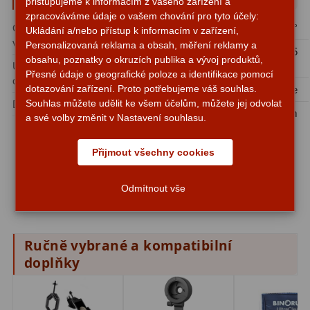
přistupujeme k informacím z vašeho zařízení a
Amici hranoly 45°
11
zpracováváme údaje o vašem chování pro tyto účely:
Ohnisková
20 mm
Zorné pole:
70°
Ukládání a/nebo přístup k informacím v zařízení,
vzdálenost:
Amici hranoly 90°
7
Personalizovaná reklama a obsah, měření reklamy a
Počet optických součástí /
5
obsahu, poznatky o okruzích publika a vývoj produktů,
Upínací průměr
1,25″
jednotlivých čoček:
Přesné údaje o geografické poloze a identifikace pomocí
Pozorovací dalekohledy
56
okuláru:
dotazování zařízení. Proto potřebujeme váš souhlas.
Prosvětlení:
Multiple
Souhlas můžete udělit ke všem účelům, můžete jej odvolat
Druh okuláru:
SWA
Kompaktní
11
Délka:
65 mm
a své volby změnit v Nastavení souhlasu.
Turistické
24
Poradíme vám s výběrem vhodného okuláru pro váš
Přijmout všechny cookies
dalekohled:
Myslivecké
2
- E-mailem
info@astroobchod.cz
Odmítnout vše
Pro pozorování přírody a
ornitologie
18
Dárkové
1
Ručně vybrané a kompatibilní
doplňky
Binokulární dalekohledy
279
Astronomické
44