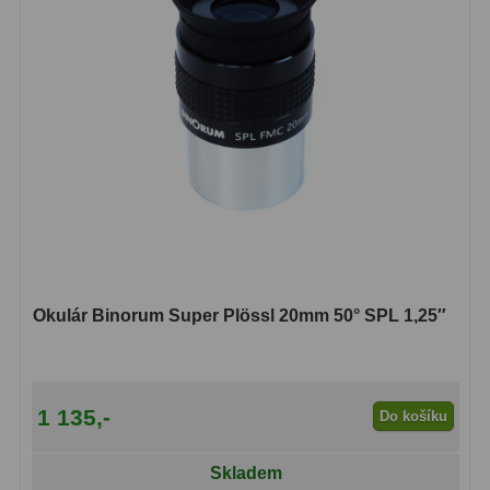
Čidla
2
Teploměry a vlhkoměry
15
Lupy
69
Astronomická literatura
10
Okulár Binorum Super Plössl 20mm 50° SPL 1,25″
1 135,-
Do košíku
Skladem