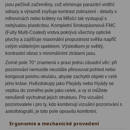
jsou pečlivě začerněny, což eliminuje parazitní vnitřní
Adaptéry T2
39
odrazy a výrazně zvyšuje kontrast zobrazení - detaily v
mlhovinách nebo krátery na Měsíci tak vystupují s
Adaptéry M48
33
nebývalou plasticitou. Kompletní širokopásmová FMC
(Fully Multi-Coated) vrstva pokrývá všechny optické
Filtry L-RGB
7
plochy a zajišťuje maximální propustnost světla napříč
celým viditelným spektrem. Výsledkem je světlý,
Filtry Pass
6
kontrastní obraz s minimálními ztrátami jasu.
Filtry Block
10
Zorné pole 70° znamená v praxi jednu zásadní věc: při
pozorování nemusíte neustále přesouvat pohled nebo
Filtry Clip
5
korigovat polohu okuláru, abyste zachytili objekt v celé
Filtry CCD Hα, OIII
7
jeho kráse. Hvězdokupy jako Plejády nebo Hyády se
vejdou do zorného pole jako celek, a vy si můžete
Filtrová kola a rámy
16
nerušeně vychutnat jejich strukturu. Pro vizuální
pozorovatele i pro ty, kdo kombinují vizuální pozorování s
Rovnače a reduktory
13
astrofotografií, je toto pole opravdu komfortní.
Zaostření
11
Ergonomie a mechanické provedení