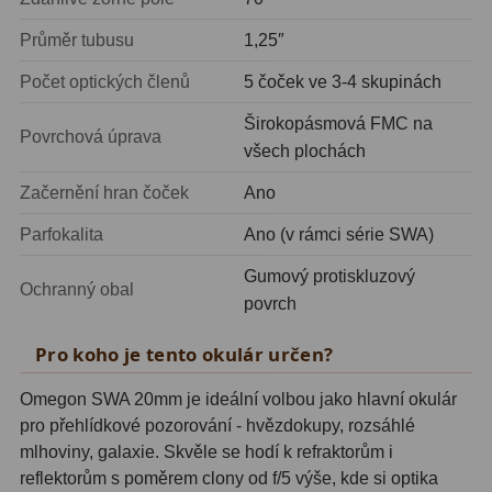
Zrcátka a hranoly
2
Průměr tubusu
1,25″
Výtahy a ostření
1
Počet optických členů
5 čoček ve 3-4 skupinách
Hledáčky
32
Širokopásmová FMC na
Povrchová úprava
všech plochách
Seřízení
21
Začernění hran čoček
Ano
Svítilny
5
Parfokalita
Ano (v rámci série SWA)
Kufry a tašky
64
Gumový protiskluzový
Ochranný obal
Čištění
28
povrch
Ostatní
18
Pro koho je tento okulár určen?
Montáže
99
Omegon SWA 20mm je ideální volbou jako hlavní okulár
pro přehlídkové pozorování - hvězdokupy, rozsáhlé
Azimutální AZ
6
mlhoviny, galaxie. Skvěle se hodí k refraktorům i
reflektorům s poměrem clony od f/5 výše, kde si optika
Paralaktické EQ
19