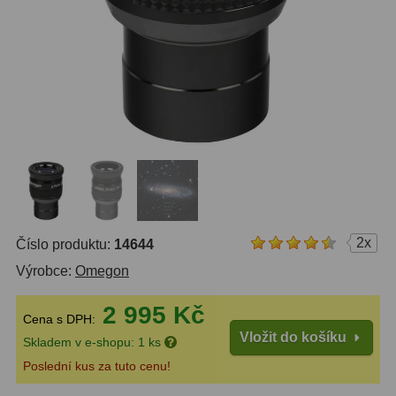
Do 6000 Kč
37
Průvodce
Do 10000 Kč
40
IPoradce
Okuláry
455
Stav
Plössl a Super Plössl
120
Objednávky
Širokoúhlé WA (52°-60°)
84
SWA (62°-78°)
86
UWA (80°-98°)
22
2x
Číslo produktu:
14644
Výrobce:
Omegon
XWA (100°-120°)
17
2 995 Kč
Planetární
31
Cena s DPH:
Vložit do košíku
Skladem v e-shopu: 1 ks
ZOOM
12
Poslední kus za tuto cenu!
ED a Flat Field
12