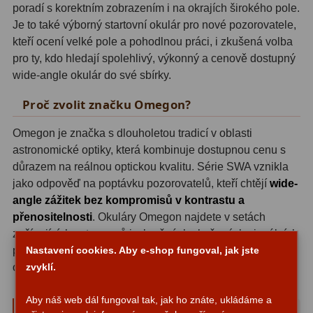
poradí s korektním zobrazením i na okrajích širokého pole.
Je to také výborný startovní okulár pro nové pozorovatele,
Fotografické montáže
5
kteří ocení velké pole a pohodlnou práci, i zkušená volba
Stativy a pilíře
3
pro ty, kdo hledají spolehlivý, výkonný a cenově dostupný
wide-angle okulár do své sbírky.
Objímky
10
Proč zvolit značku Omegon?
Motory a pohony
13
Omegon je značka s dlouholetou tradicí v oblasti
Upínací prvky
13
astronomické optiky, která kombinuje dostupnou cenu s
důrazem na reálnou optickou kvalitu. Série SWA vznikla
Závaží
3
jako odpověď na poptávku pozorovatelů, kteří chtějí
wide-
angle zážitek bez kompromisů v kontrastu a
Ostatní
27
přenositelnosti
. Okuláry Omegon najdete v setách
začínajících astronomů i v brašnách zkušených vizuálních
Zrcátka a hranoly
60
pozorovatelů - a to je nejlepší doporučení, které může
Nastavení cookies. Aby e-shop fungoval, jak jste
okulár dostat.
zvyklí.
Diagonální zrcátka
35
Diagonální hranoly
7
Aby náš web dál fungoval tak, jak ho znáte, ukládáme a
Parametry a specifikace