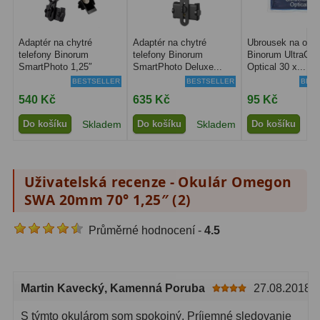
Lovecké a turistické
113
Adaptér na chytré
Adaptér na chytré
Ubrousek na opti
Námořní
11
telefony Binorum
telefony Binorum
Binorum UltraCle
SmartPhoto 1,25″
SmartPhoto Deluxe...
Optical 30 x...
BESTSELLER
BESTSELLER
BEST
Sportovní
54
540 Kč
635 Kč
95 Kč
Kapesní
14
Do košíku
Skladem
Do košíku
Skladem
Do košíku
S
Divadelní
2
Univerzální
41
Uživatelská recenze - Okulár Omegon
SWA 20mm 70° 1,25″ (
2
)
Dálkoměry a Noční vidění
17
Průměrné hodnocení -
4.5
Dálkoměry
9
Noční vidění
8
Martin Kavecký
, Kamenná Poruba
27.08.2018
Mikroskopy
92
S týmto okulárom som spokojný. Príjemné sledovanie