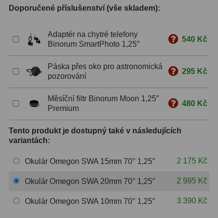
Doporučené příslušenství (vše skladem):
S mřížkou
6
Adaptér na chytré telefony
Speciální
1
540 Kč
Binorum SmartPhoto 1,25″
Ostatní
29
Páska přes oko pro astronomická
295 Kč
pozorování
Barlow
65
Měsíční filtr Binorum Moon 1,25″
Filtry
180
480 Kč
Premium
Měsíční a Polarizační
24
Tento produkt je dostupný také v následujících
variantách:
Sluneční
42
2 175 Kč
Okulár Omegon SWA 15mm 70° 1,25″
CLS a UHC
13
2 995 Kč
Okulár Omegon SWA 20mm 70° 1,25″
Mlhovinové
14
3 390 Kč
Okulár Omegon SWA 10mm 70° 1,25″
OIII
3