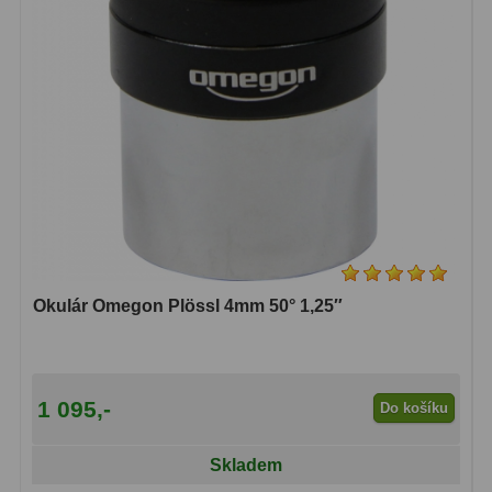
ADC, Tilting
14
Rotátory
34
Komponenty
78
Helical výtahy
11
Okulárové výtahy
44
Adaptéry k okulárovým
výtahům
8
Okulár Omegon Plössl 4mm 50° 1,25″
Primární zrcadla
9
Sekundární zrcadla
6
1 095,-
Do košíku
Příslušenství
188
Skladem
Redukce 1,25" a 2"
17