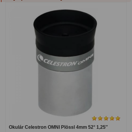
S mřížkou
6
Speciální
1
Ostatní
29
Barlow
65
Filtry
182
Měsíční a Polarizační
24
Sluneční
44
CLS a UHC
13
Mlhovinové
14
OIII
3
Okulár Celestron OMNI Plössl 4mm 52° 1,25″