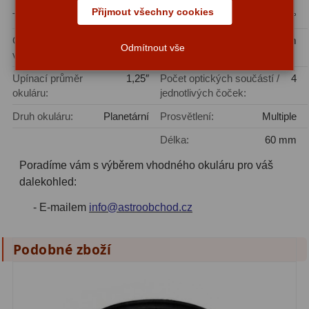
Přijmout všechny cookies
Typ okuláru:
Super Plössl
Zorné pole:
55°
Fotografické montáže
5
Ohnisková
4 mm
Vzdálenost
2,4 mm
Odmítnout vše
vzdálenost:
výstupní pupily:
Stativy a pilíře
3
Upínací průměr
1,25″
Počet optických součástí /
4
Objímky
10
okuláru:
jednotlivých čoček:
Motory a pohony
13
Druh okuláru:
Planetární
Prosvětlení:
Multiple
Délka:
60 mm
Upínací prvky
13
Poradíme vám s výběrem vhodného okuláru pro váš
Závaží
3
dalekohled:
Ostatní
27
- E-mailem
info@astroobchod.cz
Zrcátka a hranoly
60
Podobné zboží
Diagonální zrcátka
35
Diagonální hranoly
7