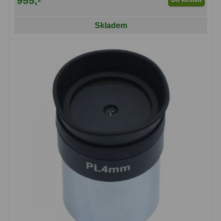
955,-
Lovecké a turistické
113
Skladem
Námořní
11
Sportovní
54
Kapesní
14
Divadelní
2
Univerzální
41
Dálkoměry a Noční vidění
17
Dálkoměry
9
Noční vidění
8
Mikroskopy
92