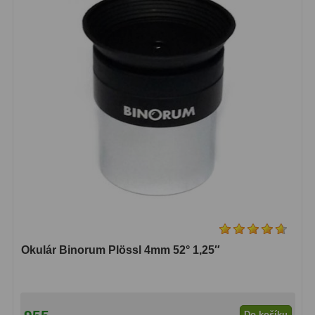
Amici hranoly 45°
11
Amici hranoly 90°
7
Pozorovací dalekohledy
56
Kompaktní
11
Turistické
24
Myslivecké
2
Pro pozorování přírody a
ornitologie
18
Dárkové
1
Okulár Binorum Plössl 4mm 52° 1,25″
Binokulární dalekohledy
279
Astronomické
44
Do košíku