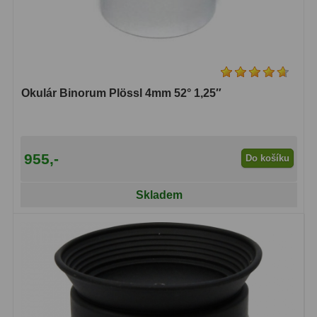
Adaptéry T2
39
Adaptéry M48
33
Filtry L-RGB
7
Okulár Binorum Plössl 4mm 52° 1,25″
Filtry Pass
6
Filtry Block
10
955,-
Do košíku
Filtry Clip
5
Skladem
Filtry CCD Hα, OIII
7
Filtrová kola a rámy
16
Rovnače a reduktory
13
Zaostření
11