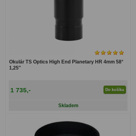
Čidla
2
Teploměry a vlhkoměry
15
Lupy
69
Astronomická literatura
10
Okulár TS Optics High End Planetary HR 4mm 58°
1,25″
1 735,-
Do košíku
Skladem