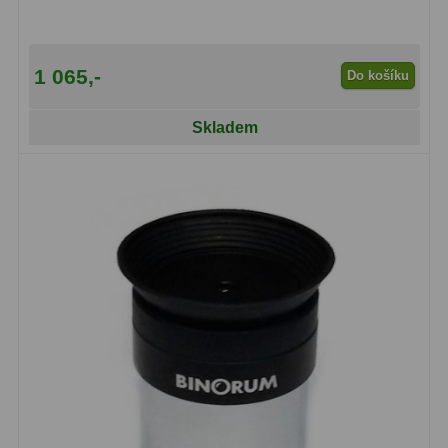
Hβ
4
SII
2
1 065,-
Do košíku
Planetární
6
Skladem
Proti světelnému znečištění
6
Barevné
66
AstroFoto
284
Planetární kamery
20
Deep-Sky kamery
28
Guiding kamery
14
T-kroužky
16
Adaptéry projekční
11