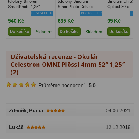
telefony Binorum
telefony Binorum
Binorum UltraCle
SmartPhoto 1,25″
SmartPhoto Deluxe...
Optical 30 x...
Lovecké a turistické
113
BESTSELLER
BESTSELLER
BEST
540 Kč
635 Kč
95 Kč
Námořní
11
Do košíku
Skladem
Do košíku
Skladem
Do košíku
S
Sportovní
54
Kapesní
14
Uživatelská recenze - Okulár
Divadelní
2
Celestron OMNI Plössl 4mm 52° 1,25″
(
2
)
Univerzální
41
Průměrné hodnocení -
5.0
Dálkoměry a Noční vidění
17
Dálkoměry
9
Zdeněk
, Praha
04.06.2021
Noční vidění
8
Lukáš
12.12.2018
Mikroskopy
92