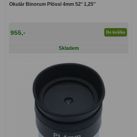
Čidla
2
Okulár Binorum Plössl 4mm 52° 1,25″
Teploměry a vlhkoměry
15
Lupy
69
955,-
Do košíku
Astronomická literatura
10
Skladem