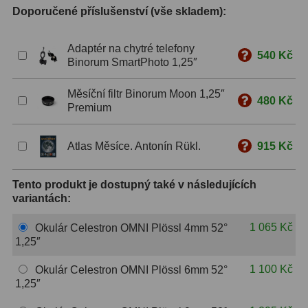
Doporučené příslušenství (vše skladem):
S mřížkou
6
Adaptér na chytré telefony
Speciální
1
540 Kč
Binorum SmartPhoto 1,25″
Ostatní
29
Měsíční filtr Binorum Moon 1,25″
480 Kč
Premium
Barlow
65
Filtry
180
Atlas Měsíce. Antonín Rükl.
915 Kč
Měsíční a Polarizační
24
Tento produkt je dostupný také v následujících
variantách:
Sluneční
42
1 065 Kč
Okulár Celestron OMNI Plössl 4mm 52°
CLS a UHC
13
1,25″
Mlhovinové
14
1 100 Kč
Okulár Celestron OMNI Plössl 6mm 52°
1,25″
OIII
3