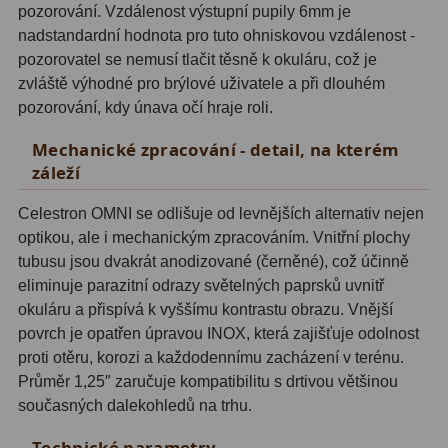
ADC, Tilting
14
pozorování. Vzdálenost výstupní pupily 6mm je
nadstandardní hodnota pro tuto ohniskovou vzdálenost -
Rotátory
34
pozorovatel se nemusí tlačit těsně k okuláru, což je
zvláště výhodné pro brýlové uživatele a při dlouhém
Komponenty
78
pozorování, kdy únava očí hraje roli.
Helical výtahy
11
Mechanické zpracování - detail, na kterém
záleží
Okulárové výtahy
44
Celestron OMNI se odlišuje od levnějších alternativ nejen
Adaptéry k okulárovým
optikou, ale i mechanickým zpracováním. Vnitřní plochy
výtahům
8
tubusu jsou dvakrát anodizované (černěné), což účinně
eliminuje parazitní odrazy světelných paprsků uvnitř
Primární zrcadla
9
okuláru a přispívá k vyššímu kontrastu obrazu. Vnější
Sekundární zrcadla
6
povrch je opatřen úpravou INOX, která zajišťuje odolnost
proti otěru, korozi a každodennímu zacházení v terénu.
Příslušenství
188
Průměr 1,25″ zaručuje kompatibilitu s drtivou většinou
současných dalekohledů na trhu.
Redukce 1,25" a 2"
17
Technické parametry