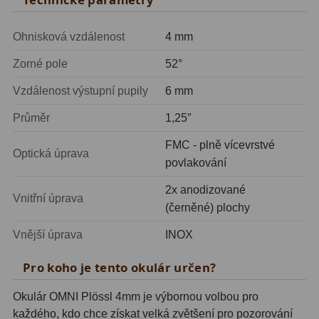
Zrcátka a hranoly
2
Ohnisková vzdálenost
4 mm
Výtahy a ostření
1
Zorné pole
52°
Hledáčky
32
Vzdálenost výstupní pupily
6 mm
Seřízení
21
Průměr
1,25″
Svítilny
5
FMC - plně vícevrstvé
Optická úprava
povlakování
Kufry a tašky
64
2x anodizované
Čištění
28
Vnitřní úprava
(černěné) plochy
Ostatní
18
Vnější úprava
INOX
Montáže
99
Pro koho je tento okulár určen?
Azimutální AZ
6
Okulár OMNI Plössl 4mm je výbornou volbou pro
každého, kdo chce získat velká zvětšení pro pozorování
Paralaktické EQ
19