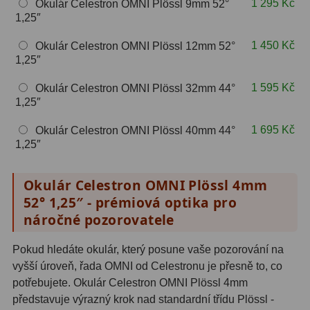
1 295 Kč
Okulár Celestron OMNI Plössl 9mm 52°
Hβ
4
1,25″
SII
2
1 450 Kč
Okulár Celestron OMNI Plössl 12mm 52°
1,25″
Planetární
6
1 595 Kč
Okulár Celestron OMNI Plössl 32mm 44°
Proti světelnému znečištění
6
1,25″
Barevné
66
1 695 Kč
Okulár Celestron OMNI Plössl 40mm 44°
1,25″
AstroFoto
284
Okulár Celestron OMNI Plössl 4mm
Planetární kamery
20
52° 1,25″ - prémiová optika pro
náročné pozorovatele
Deep-Sky kamery
28
Guiding kamery
14
Pokud hledáte okulár, který posune vaše pozorování na
vyšší úroveň, řada OMNI od Celestronu je přesně to, co
T-kroužky
16
potřebujete. Okulár Celestron OMNI Plössl 4mm
představuje výrazný krok nad standardní třídu Plössl -
Adaptéry projekční
11