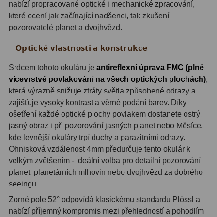
nabízí propracované optické i mechanické zpracování,
které ocení jak začínající nadšenci, tak zkušení
Adaptéry T2
39
pozorovatelé planet a dvojhvězd.
Adaptéry M48
33
Optické vlastnosti a konstrukce
Filtry L-RGB
7
Srdcem tohoto okuláru je
antireflexní úprava FMC (plně
Filtry Pass
6
vícevrstvé povlakování na všech optických plochách)
,
která výrazně snižuje ztráty světla způsobené odrazy a
Filtry Block
10
zajišťuje vysoký kontrast a věrné podání barev. Díky
ošetření každé optické plochy povlakem dostanete ostrý,
Filtry Clip
5
jasný obraz i při pozorování jasných planet nebo Měsíce,
kde levnější okuláry trpí duchy a parazitními odrazy.
Filtry CCD Hα, OIII
7
Ohnisková vzdálenost 4mm předurčuje tento okulár k
Filtrová kola a rámy
16
velkým zvětšením - ideální volba pro detailní pozorování
planet, planetárních mlhovin nebo dvojhvězd za dobrého
Rovnače a reduktory
13
seeingu.
Zorné pole 52° odpovídá klasickému standardu Plössl a
Zaostření
11
nabízí příjemný kompromis mezi přehledností a pohodlím