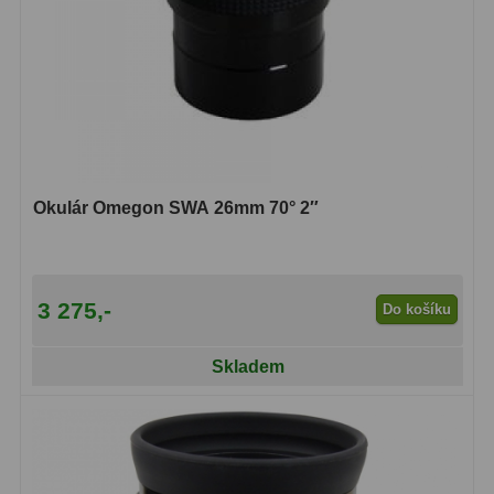
Lovecké a turistické
113
Námořní
11
Sportovní
54
Kapesní
14
Okulár Omegon SWA 26mm 70° 2″
Divadelní
2
Univerzální
41
3 275,-
Do košíku
Dálkoměry a Noční vidění
17
Skladem
Dálkoměry
9
Noční vidění
8
Mikroskopy
92