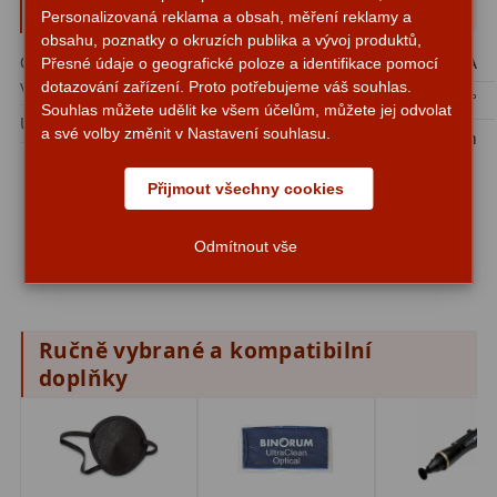
Parametry a specifikace
Personalizovaná reklama a obsah, měření reklamy a
obsahu, poznatky o okruzích publika a vývoj produktů,
Fotografické montáže
5
Ohnisková
19 mm
Druh okuláru:
WA
Přesné údaje o geografické poloze a identifikace pomocí
vzdálenost:
dotazování zařízení. Proto potřebujeme váš souhlas.
Stativy a pilíře
3
Zorné pole:
82°
Souhlas můžete udělit ke všem účelům, můžete jej odvolat
Upínací průměr okuláru:
2″
a své volby změnit v Nastavení souhlasu.
Délka:
106 mm
Objímky
10
Poradíme vám s výběrem vhodného okuláru pro váš
Motory a pohony
13
Přijmout všechny cookies
dalekohled:
Upínací prvky
13
- E-mailem
info@astroobchod.cz
Odmítnout vše
Závaží
3
Ostatní
27
Ručně vybrané a kompatibilní
doplňky
Zrcátka a hranoly
60
Diagonální zrcátka
35
Diagonální hranoly
7