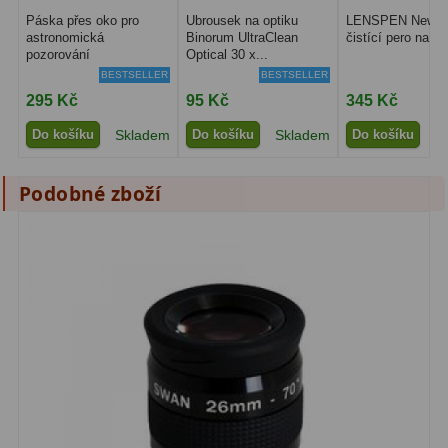
Amici hranoly 45°
11
Páska přes oko pro
Ubrousek na optiku
LENSPEN New Or
astronomická
Binorum UltraClean
čistící pero na op
pozorování
Optical 30 x...
Amici hranoly 90°
7
BESTSELLER
BESTSELLER
295 Kč
95 Kč
345 Kč
Pozorovací dalekohledy
56
Do košíku
Skladem
Do košíku
Skladem
Do košíku
S
Kompaktní
11
Podobné zboží
Turistické
24
Myslivecké
2
Pro pozorování přírody a
ornitologie
18
Dárkové
1
Binokulární dalekohledy
279
Astronomické
44