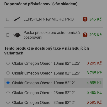
Doporučené příslušenství (vše skladem):
S mřížkou
6
Speciální
1
LENSPEN New MICRO PRO
345 Kč
Ostatní
29
Páska přes oko pro astronomická
295 Kč
pozorování
Barlow
65
Tento produkt je dostupný také v následujících
Filtry
182
variantách:
Měsíční a Polarizační
24
3 295 Kč
Okulár Omegon Oberon 10mm 82° 1,25″
Sluneční
44
3 795 Kč
Okulár Omegon Oberon 15mm 82° 1,25″
CLS a UHC
13
4 595 Kč
Okulár Omegon Oberon 19mm 82° 2″
Mlhovinové
14
5 465 Kč
Okulár Omegon Oberon 23mm 82° 2″
OIII
3
6 595 Kč
Okulár Omegon Oberon 32mm 82° 2″