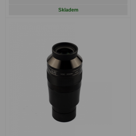
Čidla
2
Skladem
Teploměry a vlhkoměry
15
Lupy
69
Astronomická literatura
10