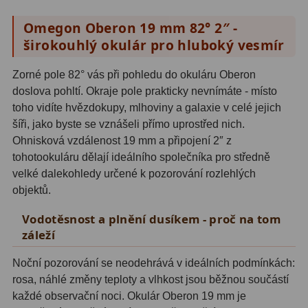
Hβ
4
Omegon Oberon 19 mm 82° 2″ -
SII
2
širokouhlý okulár pro hluboký vesmír
Planetární
6
Zorné pole 82° vás při pohledu do okuláru Oberon
doslova pohltí. Okraje pole prakticky nevnímáte - místo
Proti světelnému znečištění
6
toho vidíte hvězdokupy, mlhoviny a galaxie v celé jejich
Barevné
66
šíři, jako byste se vznášeli přímo uprostřed nich.
Ohnisková vzdálenost 19 mm a připojení 2″ z
AstroFoto
284
tohotookuláru dělají ideálního společníka pro středně
velké dalekohledy určené k pozorování rozlehlých
Planetární kamery
20
objektů.
Deep-Sky kamery
28
Vodotěsnost a plnění dusíkem - proč na tom
záleží
Guiding kamery
14
Noční pozorování se neodehrává v ideálních podmínkách:
T-kroužky
16
rosa, náhlé změny teploty a vlhkost jsou běžnou součástí
každé observační noci. Okulár Oberon 19 mm je
Adaptéry projekční
11