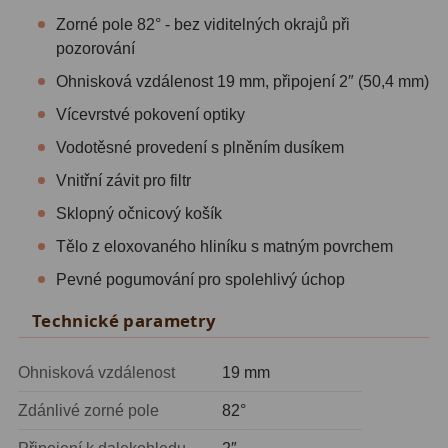
ADC, Tilting
14
Zorné pole 82° - bez viditelných okrajů při
Rotátory
34
pozorování
Ohnisková vzdálenost 19 mm, připojení 2″ (50,4 mm)
Komponenty
78
Vícevrstvé pokovení optiky
Helical výtahy
11
Vodotěsné provedení s plněním dusíkem
Vnitřní závit pro filtr
Okulárové výtahy
44
Sklopný očnicový košík
Adaptéry k okulárovým
Tělo z eloxovaného hliníku s matným povrchem
výtahům
8
Pevné pogumování pro spolehlivý úchop
Primární zrcadla
9
Technické parametry
Sekundární zrcadla
6
Ohnisková vzdálenost
19 mm
Příslušenství
188
Zdánlivé zorné pole
82°
Redukce 1,25" a 2"
17