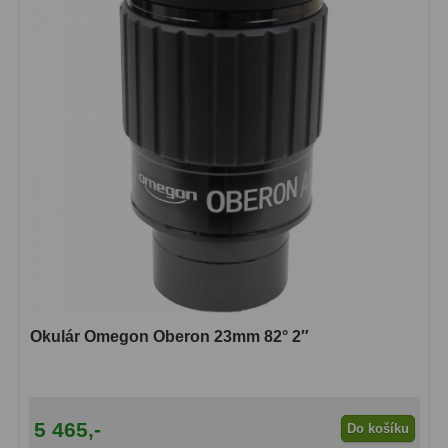
Pro děti
5
Školní a laboratorní
18
Biologické
33
Digitální
10
Kapesní
10
Příslušenství
16
Meteostanice
52
Domácí
21
Okulár Omegon Oberon 23mm 82° 2″
Pokročilé
5
Profesionální
9
5 465,-
Do košíku