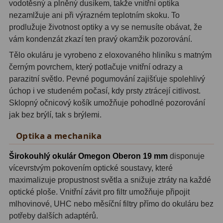
vodotěsný a plněný dusíkem, takže vnitřní optika
nezamlžuje ani při výrazném teplotním skoku. To
Adaptéry T2
39
prodlužuje životnost optiky a vy se nemusíte obávat, že
Adaptéry M48
33
vám kondenzát zkazí ten pravý okamžik pozorování.
Tělo okuláru je vyrobeno z eloxovaného hliníku s matným
Filtry L-RGB
7
černým povrchem, který potlačuje vnitřní odrazy a
parazitní světlo. Pevné pogumování zajišťuje spolehlivý
Filtry Pass
6
úchop i ve studeném počasí, kdy prsty ztrácejí citlivost.
Filtry Block
10
Sklopný očnicový košík umožňuje pohodlné pozorování
jak bez brýlí, tak s brýlemi.
Filtry Clip
5
Optika a mechanika
Filtry CCD Hα, OIII
7
Širokouhlý okulár Omegon Oberon 19 mm
disponuje
Filtrová kola a rámy
16
vícevrstvým pokovením optické soustavy, které
maximalizuje propustnost světla a snižuje ztráty na každé
Rovnače a reduktory
13
optické ploše. Vnitřní závit pro filtr umožňuje připojit
mlhovinové, UHC nebo měsíční filtry přímo do okuláru bez
Zaostření
11
potřeby dalších adaptérů.