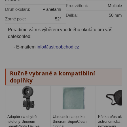
Prosvětlení:
Multiple
Druh okuláru:
Planetární
Fotografické montáže
5
Délka:
50 mm
Zorné pole:
52°
Stativy a pilíře
3
Poradíme vám s výběrem vhodného okuláru pro váš
Objímky
10
dalekohled:
- E-mailem
info@astroobchod.cz
Motory a pohony
13
Upínací prvky
13
Závaží
3
Ručně vybrané a kompatibilní
doplňky
Ostatní
27
Zrcátka a hranoly
60
Diagonální zrcátka
35
Adaptér na chytré
Ubrousek na optiku
Páska přes oko p
Diagonální hranoly
7
telefony Binorum
Binorum SuperClean
astronomická
SmartPhoto Deluxe...
Optical
pozorování