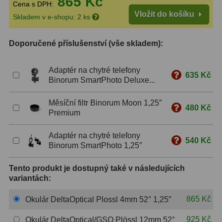
865 Kč
Cena s DPH:
Vložit do košíku
S mřížkou
6
Skladem v e-shopu: 2 ks
Speciální
1
Doporučené příslušenství (vše skladem):
Ostatní
29
Adaptér na chytré telefony
635 Kč
Barlow
65
Binorum SmartPhoto Deluxe...
Filtry
182
Měsíční filtr Binorum Moon 1,25″
480 Kč
Premium
Měsíční a Polarizační
24
Adaptér na chytré telefony
540 Kč
Sluneční
44
Binorum SmartPhoto 1,25″
CLS a UHC
13
Tento produkt je dostupný také v následujících
variantách:
Mlhovinové
14
865 Kč
Okulár DeltaOptical Plossl 4mm 52° 1,25″
OIII
3
925 Kč
Okulár DeltaOptical/GSO Plössl 12mm 52°