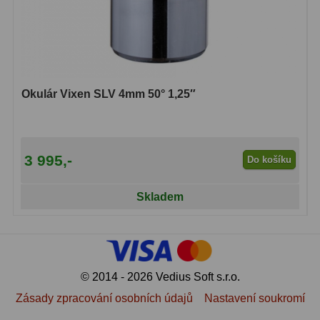
Lovecké a turistické
113
Námořní
11
Sportovní
54
Okulár Vixen SLV 4mm 50° 1,25″
Kapesní
14
Divadelní
2
3 995,-
Do košíku
Univerzální
41
Skladem
Dálkoměry a Noční vidění
17
Dálkoměry
9
Noční vidění
8
© 2014 - 2026 Vedius Soft s.r.o.
Zásady zpracování osobních údajů
Nastavení soukromí
Mikroskopy
92