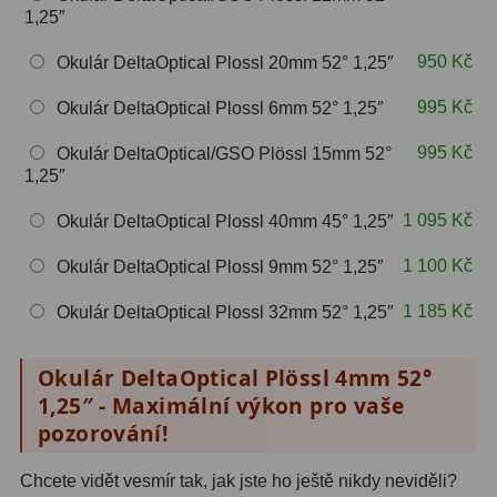
Hβ
4
1,25″
SII
2
950 Kč
Okulár DeltaOptical Plossl 20mm 52° 1,25″
Planetární
6
995 Kč
Okulár DeltaOptical Plossl 6mm 52° 1,25″
Proti světelnému znečištění
6
995 Kč
Okulár DeltaOptical/GSO Plössl 15mm 52°
1,25″
Barevné
66
1 095 Kč
Okulár DeltaOptical Plossl 40mm 45° 1,25″
AstroFoto
284
1 100 Kč
Okulár DeltaOptical Plossl 9mm 52° 1,25″
Planetární kamery
20
1 185 Kč
Okulár DeltaOptical Plossl 32mm 52° 1,25″
Deep-Sky kamery
28
Okulár DeltaOptical Plössl 4mm 52°
Guiding kamery
14
1,25″ - Maximální výkon pro vaše
pozorování!
T-kroužky
16
Chcete vidět vesmír tak, jak jste ho ještě nikdy neviděli?
Adaptéry projekční
11