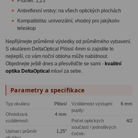
Průměr: 1,25″
Zrcátka a hranoly
2
Antireflexní vrstvy: na všech optických plochách
Výtahy a ostření
1
Kompatibilita: univerzální, vhodný pro jakýkoliv
teleskop
Hledáčky
32
Nepřijímejte průměrné výsledky od průměrného vybavení.
Seřízení
21
S okulárem DeltaOptical Plössl 4mm si zajistíte to
nejlepší, co vám noční obloha může nabídnout.
Svítilny
5
Objednejte ještě dnes a přesvědčte se sami -
kvalitní
Kufry a tašky
64
optika DeltaOptical
mluví za sebe.
Čištění
28
Parametry a specifikace
Ostatní
18
Typ okuláru:
Plössl
Vzdálenost výstupní
6 mm
pupily:
Montáže
99
Ohnisková
4 mm
vzdálenost:
Počet optických
4/2
Azimutální AZ
6
součástí / jednotlivých
Upínací průměr
1,25″
čoček:
okuláru:
Paralaktické EQ
19