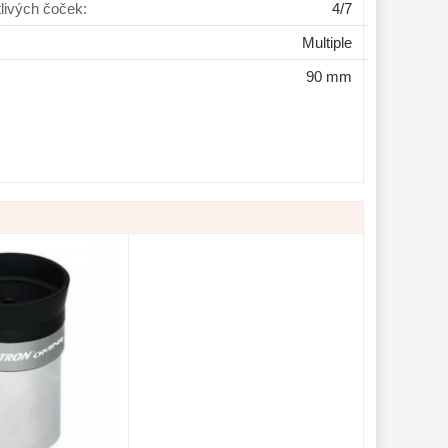
tlivých čoček:
4/7
Multiple
90 mm