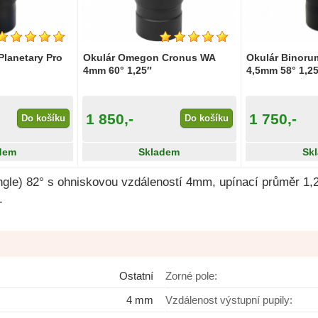
Planetary Pro
Okulár Omegon Cronus WA
Okulár Binorum
4mm 60° 1,25″
4,5mm 58° 1,2
1 850,-
1 750,-
Do košíku
Do košíku
dem
Skladem
Sk
ngle) 82° s ohniskovou vzdáleností 4mm, upínací průměr 1,
C.
Ostatní
Zorné pole:
4 mm
Vzdálenost výstupní pupily: