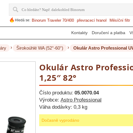
Hledá se:
Binorum Traveler 70/400
převracecí hranol
Měsíční filtr
Kontakty
Doručení a platba
V
›
›
áry
Širokoúhlé WA (52°-60°)
Okulár Astro Professional 
Okulár Astro Profess
1,25″ 82°
Číslo produktu:
05.0070.04
Výrobce:
Astro Professional
Váha dodávky:
0,3 kg
Dočasně vyprodáno