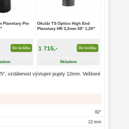
 Planetary Pro
Okulár TS Optics High End
5″
Planetary HR 3,2mm 58° 1,25″
1 715,-
Do košíku
Do košíku
ladem
Skladem
25″, vzdálenost výstupní pupily 12mm. Veškeré
82°
12 mm