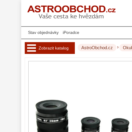
Stav objednávky
iPoradce
›
AstroObchod.cz
Okul
Zobrazit katalog
Hvězdářské 
dalekohledy 
221
Okuláry 
453
Plössl a Super
Plössl
120
Širokoúhlé WA
(52°-60°)
82
SWA (62°-78°)
86
UWA (80°-98°)
22
XWA (100°-120°)
17