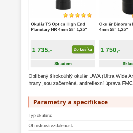
Binokulární 
dalekohledy 
279
Dálkoměry a Noční 
Okulár TS Optics High End
vidění 
Okulár Binorum 
17
Planetary HR 4mm 58° 1,25″
4mm 58° 1,25″
Mikroskopy 
92
Meteostanice 
52
1 735,-
1 750,-
Do košíku
Lupy 
69
Skladem
Skla
Astronomická 
literatura 
10
Oblíbený širokoúhlý okulár UWA (Ultra Wide A
hrany jsou začerněné, antireflexní úprava FM
Parametry a specifikace
Typ okuláru:
Ohnisková vzdálenost: