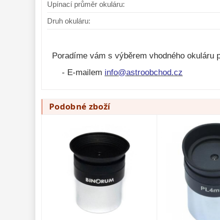
Upínací průměr okuláru:
Druh okuláru:
Okulár Binorum Planetary Pro
Okulár Explore S
3,2mm 58° 1,25″
3mm 52° 1,25″
Poradíme vám s výběrem vhodného okuláru p
1 750,-
2 395,-
Do košíku
- E-mailem
info@astroobchod.cz
Skladem
Skla
Podobné zboží