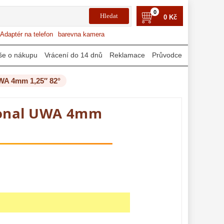
0
0 Kč
Adaptér na telefon
barevna kamera
še o nákupu
Vrácení do 14 dnů
Reklamace
Průvodce
UWA 4mm 1,25″ 82°
ional UWA 4mm