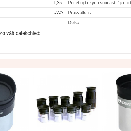
1,25″
Počet optických součástí / jedno
cientific LER
UWA
Prosvětlení:
Délka:
ro váš dalekohled:
Do košíku
dem