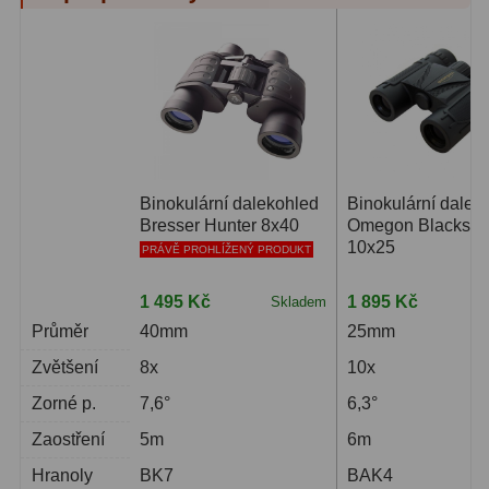
Čidla
2
Teploměry a vlhkoměry
15
Lupy
69
Astronomická literatura
10
Binokulární dalekohled
Binokulární dalek
Bresser Hunter 8x40
Omegon Blacksta
10x25
PRÁVĚ PROHLÍŽENÝ PRODUKT
1 495 Kč
1 895 Kč
Skladem
S
Průměr
40mm
25mm
Zvětšení
8x
10x
Zorné p.
7,6°
6,3°
Zaostření
5m
6m
Hranoly
BK7
BAK4