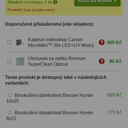
Vložit do košíku
Skladem v e-shopu: 1 ks
S mřížkou
6
Poslední kus za tuto cenu!
Speciální
1
Doporučené příslušenství (vše skladem):
Ostatní
29
Kapesní mikroskop Carson
365 Kč
Barlow
65
MicroMini™ 20x LED+UV Modrý
Filtry
182
Ubrousek na optiku Binorum
85 Kč
SuperClean Optical
Měsíční a Polarizační
24
Tento produkt je dostupný také v následujících
variantách:
Sluneční
44
695 Kč
CLS a UHC
13
Binokulární dalekohled Bresser Hunter
10x25
Mlhovinové
14
775 Kč
Binokulární dalekohled Bresser Hunter
8x21
OIII
3