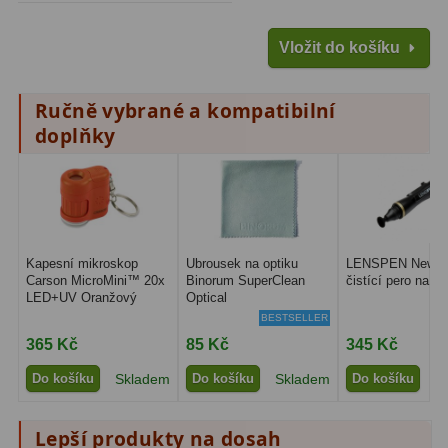
Pro děti
5
Vložit do košíku
Školní a laboratorní
18
Biologické
33
Ručně vybrané a kompatibilní
doplňky
Digitální
10
Kapesní
10
Příslušenství
16
Kapesní mikroskop
Ubrousek na optiku
LENSPEN New Or
Meteostanice
52
Carson MicroMini™ 20x
Binorum SuperClean
čistící pero na op
LED+UV Oranžový
Optical
BESTSELLER
Domácí
21
365 Kč
85 Kč
345 Kč
Pokročilé
5
Do košíku
Skladem
Do košíku
Skladem
Do košíku
S
Profesionální
9
Lepší produkty na dosah