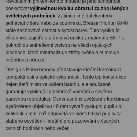
Revolučním prvkem tohoto modelu je jeho schopnost
poskytovat
výjimečnou kvalitu obrazu i za zhoršených
Adaptéry T2
39
světelných podmínek
. Zatímco jiné dalekohledy
Adaptéry M48
33
selhávají v šeru nebo za soumraku, Bresser Hunter 8x40
stále zachovává ostrost a sytost barev. Tuto vynikající
Filtry L-RGB
7
výkonnost zajišťuje prémiová optika z materiálu BK-7 s
pokročilou antireflexní vrstvou na všech optických
Filtry Pass
6
plochách, která minimalizuje ztráty světla a eliminuje
nežádoucí odrazy.
Filtry Block
10
Design s Porro hranoly představuje ideální kombinaci
Filtry Clip
5
kompaktnosti a optické výkonnosti. Tento typ konstrukce
nejen šetří místo ve vašem batohu, ale současně
Filtry CCD Hα, OIII
7
garantuje vynikající prostorové vnímání a skvělou
barevnou reprodukci. Osminásobné zvětšení v kombinaci
Filtrová kola a rámy
16
s průměrem objektivu 40 mm vytváří výstupní pupilu o
Rovnače a reduktory
13
velikosti 5 mm, což odpovídá velikosti lidské pupily za
slabého osvětlení - ideální pro pozorování v časných
Zaostření
11
ranních hodinách nebo večer.