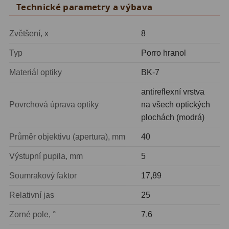
ADC, Tilting
14
Technické parametry a výbava
Rotátory
34
Zvětšení, x
8
Komponenty
78
Typ
Porro hranol
Helical výtahy
11
Materiál optiky
BK-7
antireflexní vrstva
Okulárové výtahy
44
Povrchová úprava optiky
na všech optických
Adaptéry k okulárovým
plochách (modrá)
výtahům
8
Průměr objektivu (apertura), mm
40
Primární zrcadla
9
Výstupní pupila, mm
5
Sekundární zrcadla
6
Soumrakový faktor
17,89
Příslušenství
188
Relativní jas
25
Zorné pole, °
7,6
Redukce 1,25" a 2"
17