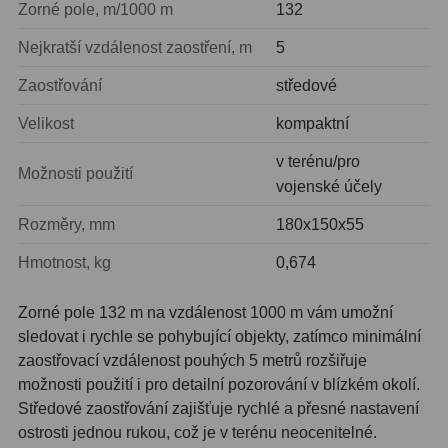
Zorné pole, m/1000 m
132
Zrcátka a hranoly
2
Nejkratší vzdálenost zaostření, m
5
Výtahy a ostření
1
Zaostřování
středové
Hledáčky
32
Velikost
kompaktní
Seřízení
21
v terénu/pro
Možnosti použití
Svítilny
5
vojenské účely
Rozměry, mm
180x150x55
Kufry a tašky
64
Hmotnost, kg
0,674
Čištění
28
Ostatní
18
Zorné pole 132 m na vzdálenost 1000 m vám umožní
sledovat i rychle se pohybující objekty, zatímco minimální
Montáže
99
zaostřovací vzdálenost pouhých 5 metrů rozšiřuje
možnosti použití i pro detailní pozorování v blízkém okolí.
Azimutální AZ
6
Středové zaostřování zajišťuje rychlé a přesné nastavení
ostrosti jednou rukou, což je v terénu neocenitelné.
Paralaktické EQ
19