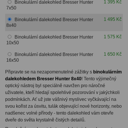
1 395 Kč
Binokulární dalekohled Bresser Hunter
Hβ
4
7x50
SII
2
1 495 Kč
Binokulární dalekohled Bresser Hunter
8x40
Planetární
6
1 575 Kč
Binokulární dalekohled Bresser Hunter
Proti světelnému znečištění
6
10x50
Barevné
66
1 650 Kč
Binokulární dalekohled Bresser Hunter
16x50
AstroFoto
284
Připravte se na nezapomenutelné zážitky s
binokulárním
Planetární kamery
20
dalekohledem Bresser Hunter 8x40
! Tento výjimečný
optický nástroj byl speciálně navržen pro náročné
Deep-Sky kamery
28
uživatele, kteří hledají spolehlivé pozorování v jakýchkoli
podmínkách. Ať už jste vášnivý myslivec vyčkávající na
Guiding kamery
14
svou kořist za úsvitu, tulák objevující nové horizonty, nebo
nadšenec volné přírody - tento dalekohled vám otevře
T-kroužky
16
dveře do světa krystalně čistých detailů.
Adaptéry projekční
11