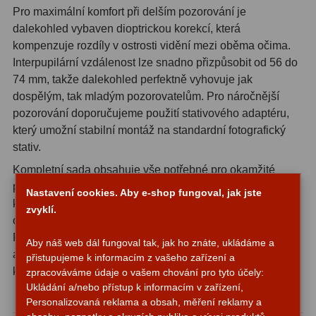
Pro maximální komfort při delším pozorování je
Fotografické montáže
5
dalekohled vybaven dioptrickou korekcí, která
kompenzuje rozdíly v ostrosti vidění mezi oběma očima.
Stativy a pilíře
3
Interpupilární vzdálenost lze snadno přizpůsobit od 56 do
74 mm, takže dalekohled perfektně vyhovuje jak
Objímky
10
dospělým, tak mladým pozorovatelům. Pro náročnější
pozorování doporučujeme použití stativového adaptéru,
Motory a pohony
13
který umožní stabilní montáž na standardní fotografický
Upínací prvky
13
stativ.
Kompletní sada obsahuje vše potřebné pro okamžité
Závaží
3
použití:
kvalitní binokulární dalekohled
s ochrannými
Nastavení cookies. Aby e-shop fungoval, jak jste
krytkami čoček a okulárů, pohodlný řemínek na krk,
Ostatní
27
zvyklí.
ochranné pouzdro a podrobný návod s garančním listem.
Pouzdro je navrženo pro maximální ochranu při přepravě
Zrcátka a hranoly
60
Aby náš web dál fungoval tak, jak ho znáte, ukládáme a
a současně umožňuje rychlý přístup k dalekohledu v
přistupujeme k informacím z vašeho zařízení a
Diagonální zrcátka
35
kritických okamžicích.
zpracováváme údaje o vašem chování pro tyto účely:
Ukládání a/nebo přístup k informacím v zařízení,
Proč zvolit značku Bresser
Diagonální hranoly
7
Personalizovaná reklama a obsah, měření reklamy a