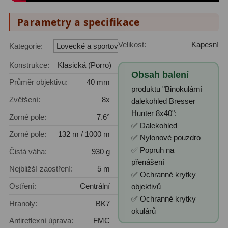
Lovecké a turistické
113
Parametry a specifikace
Námořní
11
Velikost:
Kapesní
Kategorie:
Lovecké a sportovní
Sportovní
54
Konstrukce:
Klasická (Porro)
Obsah balení
Kapesní
14
Průměr objektivu:
40 mm
produktu "Binokulární
Zvětšení:
8x
dalekohled Bresser
Divadelní
2
Hunter 8x40":
Zorné pole:
7.6°
Univerzální
41
✅ Dalekohled
Zorné pole:
132 m / 1000 m
✅ Nylonové pouzdro
Dálkoměry a Noční vidění
17
✅ Popruh na
Čistá váha:
930 g
přenášení
Nejbližší zaostření:
5 m
Dálkoměry
9
✅ Ochranné krytky
Ostření:
Centrální
objektivů
Noční vidění
8
✅ Ochranné krytky
Hranoly:
BK7
okulárů
Mikroskopy
92
Antireflexní úprava:
FMC