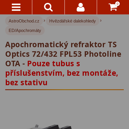
0
›
›
AstroObchod.cz
Hvězdářské dalekohledy
Kontakty
Hvězdářské dalekohledy
221
ED/Apochromáty
Pro děti
20
Doručení
Apochromatický refraktor TS
A
Pro začátečníky
33
Platba
Optics 72/432 FPL53 Photoline
Čočkové
37
OTA -
Pouze tubus s
Vše
příslušenstvím, bez montáže,
O
Zrcadlové
72
Nákupu
bez stativu
Katadioptrické
15
Vrácení
ED/Apochromáty
32
Do
14
Ritchey-Chretien
12
Dnů
Do 3000 Kč
24
Reklamace