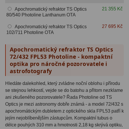
Hβ
4
21 355 Kč
Apochromatický refraktor TS Optics
80/540 Photoline Lanthanum OTA
SII
2
27 695 Kč
Apochromatický refraktor TS Optics
Planetární
6
102/711 Photoline OTA
Proti světelnému znečištění
6
Apochromatický refraktor TS Optics
Barevné
66
72/432 FPL53 Photoline - kompaktní
optika pro náročné pozorovatele i
AstroFoto
284
astrofotografy
Planetární kamery
20
Hledáte dalekohled, který zvládne noční oblohu i přírodu
se stejnou lehkostí, vejde se do batohu a přitom nezklame
Deep-Sky kamery
28
ani zkušeného pozorovatele? Řada Photoline od TS
Guiding kamery
14
Optics je mezi astronomy dobře známá - a model 72/432 s
apochromátickým dubletem z optického skla FPL53 patří k
T-kroužky
16
jejím nejoblíbenějším zástupcům. Kompaktní tubus o
délce pouhých 310 mm a hmotnosti 2,18 kg skrývá optiku,
Adaptéry projekční
11