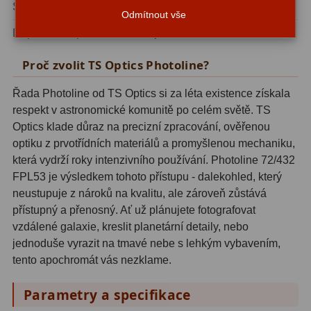
Série
Photoline
Pro děti
5
Odmítnout vše
Doporučeno pro
pokročilé uživatele
Školní a laboratorní
18
Proč zvolit TS Optics Photoline?
Biologické
33
Řada Photoline od TS Optics si za léta existence získala
Digitální
10
respekt v astronomické komunitě po celém světě. TS
Optics klade důraz na precizní zpracování, ověřenou
Kapesní
10
optiku z prvotřídních materiálů a promyšlenou mechaniku,
která vydrží roky intenzivního používání. Photoline 72/432
Příslušenství
16
FPL53 je výsledkem tohoto přístupu - dalekohled, který
Meteostanice
52
neustupuje z nároků na kvalitu, ale zároveň zůstává
přístupný a přenosný. Ať už plánujete fotografovat
Domácí
21
vzdálené galaxie, kreslit planetární detaily, nebo
jednoduše vyrazit na tmavé nebe s lehkým vybavením,
Pokročilé
5
tento apochromát vás nezklame.
Profesionální
9
Parametry a specifikace