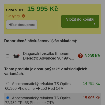
15 995 Kč
S mřížkou
6
Cena s DPH:
1-2 týdny
Speciální
1
Vložit do košíku
Hlídat dostupnost
Ostatní
29
Barlow
65
Doporučené příslušenství (vše skladem):
Filtry
180
Diagonální zrcátko Binorum
3 235 Kč
Dielectric Advanced 90° 99%...
Měsíční a Polarizační
24
Sluneční
42
Tento produkt je dostupný také v následujících
variantách:
CLS a UHC
13
14 795 Kč
Apochromatický refraktor TS Optics
Mlhovinové
14
60/360 PhotoLine FPL53 Red OTA
15 995 Kč
OIII
3
Apochromatický refraktor TS Optics
72/432 FPL53 Photoline OTA