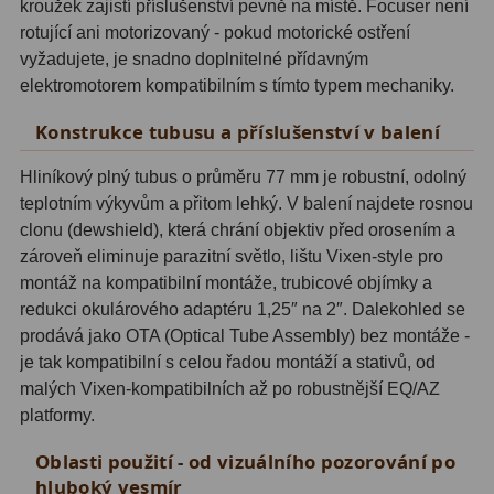
kroužek zajistí příslušenství pevně na místě. Focuser není
Zrcátka a hranoly
2
rotující ani motorizovaný - pokud motorické ostření
vyžadujete, je snadno doplnitelné přídavným
Výtahy a ostření
1
elektromotorem kompatibilním s tímto typem mechaniky.
Hledáčky
32
Konstrukce tubusu a příslušenství v balení
Seřízení
21
Hliníkový plný tubus o průměru 77 mm je robustní, odolný
teplotním výkyvům a přitom lehký. V balení najdete rosnou
Svítilny
5
clonu (dewshield), která chrání objektiv před orosením a
Kufry a tašky
64
zároveň eliminuje parazitní světlo, lištu Vixen-style pro
montáž na kompatibilní montáže, trubicové objímky a
Čištění
28
redukci okulárového adaptéru 1,25″ na 2″. Dalekohled se
prodává jako OTA (Optical Tube Assembly) bez montáže -
Ostatní
18
je tak kompatibilní s celou řadou montáží a stativů, od
malých Vixen-kompatibilních až po robustnější EQ/AZ
Montáže
99
platformy.
Azimutální AZ
6
Oblasti použití - od vizuálního pozorování po
hluboký vesmír
Paralaktické EQ
19