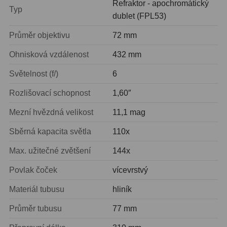
Refraktor - apochromátický
Typ
Amici hranoly 45°
11
dublet (FPL53)
Amici hranoly 90°
7
Průměr objektivu
72 mm
Ohnisková vzdálenost
432 mm
Pozorovací dalekohledy
56
Světelnost (f/)
6
Kompaktní
11
Rozlišovací schopnost
1,60″
Turistické
24
Mezní hvězdná velikost
11,1 mag
Myslivecké
2
Sběrná kapacita světla
110x
Pro pozorování přírody a
Max. užitečné zvětšení
144x
ornitologie
18
Povlak čoček
vícevrstvý
Dárkové
1
Materiál tubusu
hliník
Binokulární dalekohledy
279
Průměr tubusu
77 mm
Astronomické
44