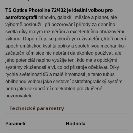
TS Optics Photoline 72/432 je ideální volbou pro
Fotografické montáže
5
astrofotografii
mlhovin, galaxií i měsíce a planet, ale
výborně poslouží i při pozorování přírody za denního
Stativy a pilíře
3
světla díky malým rozměrům a excelentnímu obrazovému
Objímky
10
výkonu. Doporučuje se pokročilým uživatelům, kteří ocení
apochromátickou kvalitu optiky a spolehlivou mechaniku -
Motory a pohony
13
začátečníkům sice nic nebrání dalekohled používat, ale
jeho potenciál naplno využije ten, kdo má s optickými
Upínací prvky
13
systémy zkušenosti a ví, co od přístroje očekávat. Díky
rychlé světelnosti f/6 a malé hmotnosti je tento tubus
Závaží
3
oblíbenou volbou jako cestovní astrofotografický systém
Ostatní
27
nebo jako sekundární dalekohled pro zkušené
pozorovatele.
Zrcátka a hranoly
60
Technické parametry
Diagonální zrcátka
35
Parametr
Hodnota
Diagonální hranoly
7