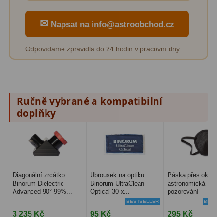
✉
Napsat na info@astroobchod.cz
Odpovídáme zpravidla do 24 hodin v pracovní dny.
Ručně vybrané a kompatibilní
doplňky
Diagonální zrcátko
Ubrousek na optiku
Páska přes oko p
Binorum Dielectric
Binorum UltraClean
astronomická
Advanced 90° 99%...
Optical 30 x...
pozorování
BESTSELLER
BEST
3 235 Kč
95 Kč
295 Kč