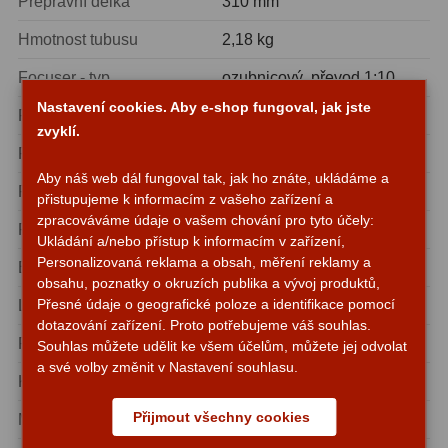
Přepravní délka
310 mm
Lovecké a turistické
113
Hmotnost tubusu
2,18 kg
Námořní
11
Focuser - typ
ozubnicový, převod 1:10
Nastavení cookies. Aby e-shop fungoval, jak jste
Focuser - volný průměr
64 mm
Sportovní
54
zvyklí.
Focuser - připojení
2″ (s redukcí na 1,25″)
Kapesní
14
Aby náš web dál fungoval tak, jak ho znáte, ukládáme a
Focuser - rozsah
73 mm
přistupujeme k informacím z vašeho zařízení a
Divadelní
2
zpracováváme údaje o vašem chování pro tyto účely:
Focuser - nosnost
5 kg
Ukládání a/nebo přístup k informacím v zařízení,
Univerzální
41
Personalizovaná reklama a obsah, měření reklamy a
Backfocus
135 mm
obsahu, poznatky o okruzích publika a vývoj produktů,
Dálkoměry a Noční vidění
17
Přesné údaje o geografické poloze a identifikace pomocí
Lišta
Vixen-style
dotazování zařízení. Proto potřebujeme váš souhlas.
Dálkoměry
9
Rosná clona
ano
Souhlas můžete udělit ke všem účelům, můžete jej odvolat
a své volby změnit v Nastavení souhlasu.
Noční vidění
8
Korektor
není součástí
Přijmout všechny cookies
Montáž
OTA (bez montáže)
Mikroskopy
92