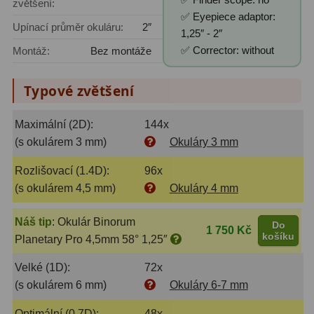
zvětšení:
✅ Eyepiece adaptor:
Upínací průměr okuláru:
2″
1,25″ - 2″
✅ Corrector: without
Montáž:
Bez montáže
Typové zvětšení
Maximální (2D):
144x
(s okulárem 3 mm)
Okuláry 3 mm
Rozlišovací (1.4D):
96x
(s okulárem 4,5 mm)
Okuláry 4 mm
Náš tip
:
Okulár Binorum
Do
1 750 Kč
košíku
Planetary Pro 4,5mm 58° 1,25″
Velké (1D):
72x
(s okulárem 6 mm)
Okuláry 6-7 mm
Optimální (0.7D):
48x