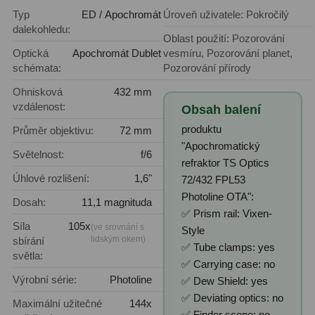
Čidla
2
Typ
ED / Apochromát
Úroveň uživatele: Pokročilý
dalekohledu:
Teploměry a vlhkoměry
15
Oblast použití: Pozorování
Optická
Apochromát Dublet
vesmíru, Pozorování planet,
Lupy
69
schémata:
Pozorování přírody
Ohnisková
432 mm
Astronomická literatura
10
vzdálenost:
Obsah balení
produktu
Průměr objektivu:
72 mm
"Apochromatický
Světelnost:
f/6
refraktor TS Optics
Úhlové rozlišení:
1,6"
72/432 FPL53
Photoline OTA":
Dosah:
11,1 magnituda
✅ Prism rail: Vixen-
Síla
105x
(ve srovnání s
Style
lidským okem)
sbírání
✅ Tube clamps: yes
světla:
✅ Carrying case: no
Výrobní série:
Photoline
✅ Dew Shield: yes
✅ Deviating optics: no
Maximální užitečné
144x
✅ Finder scope: no