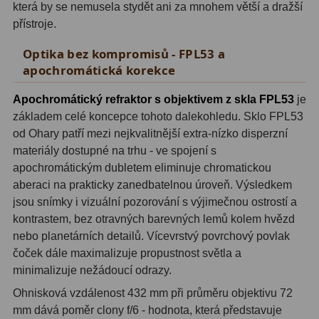
která by se nemusela stydět ani za mnohem větší a dražší
přístroje.
Adaptéry T2
39
Optika bez kompromisů - FPL53 a
Adaptéry M48
33
apochromátická korekce
Filtry L-RGB
7
Apochromátický refraktor s objektivem z skla FPL53
je
Filtry Pass
6
základem celé koncepce tohoto dalekohledu. Sklo FPL53
od Ohary patří mezi nejkvalitnější extra-nízko disperzní
Filtry Block
10
materiály dostupné na trhu - ve spojení s
apochromátickým dubletem eliminuje chromatickou
Filtry Clip
5
aberaci na prakticky zanedbatelnou úroveň. Výsledkem
jsou snímky i vizuální pozorování s výjimečnou ostrostí a
Filtry CCD Hα, OIII
7
kontrastem, bez otravných barevných lemů kolem hvězd
Filtrová kola a rámy
16
nebo planetárních detailů. Vícevrstvý povrchový povlak
čoček dále maximalizuje propustnost světla a
Rovnače a reduktory
13
minimalizuje nežádoucí odrazy.
Ohnisková vzdálenost 432 mm při průměru objektivu 72
Zaostření
11
mm dává poměr clony f/6 - hodnota, která představuje