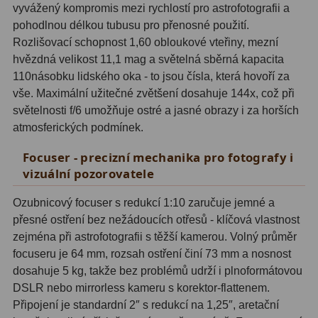
ADC, Tilting
14
vyvážený kompromis mezi rychlostí pro astrofotografii a
pohodlnou délkou tubusu pro přenosné použití.
Rotátory
34
Rozlišovací schopnost 1,60 obloukové vteřiny, mezní
hvězdná velikost 11,1 mag a světelná sběrná kapacita
Komponenty
78
110násobku lidského oka - to jsou čísla, která hovoří za
vše. Maximální užitečné zvětšení dosahuje 144x, což při
Helical výtahy
11
světelnosti f/6 umožňuje ostré a jasné obrazy i za horších
atmosferických podmínek.
Okulárové výtahy
44
Focuser - precizní mechanika pro fotografy i
Adaptéry k okulárovým
vizuální pozorovatele
výtahům
8
Ozubnicový focuser s redukcí 1:10 zaručuje jemné a
Primární zrcadla
9
přesné ostření bez nežádoucích otřesů - klíčová vlastnost
Sekundární zrcadla
6
zejména při astrofotografii s těžší kamerou. Volný průměr
focuseru je 64 mm, rozsah ostření činí 73 mm a nosnost
Příslušenství
188
dosahuje 5 kg, takže bez problémů udrží i plnoformátovou
DSLR nebo mirrorless kameru s korektor-flattenem.
Redukce 1,25" a 2"
17
Připojení je standardní 2″ s redukcí na 1,25″, aretační