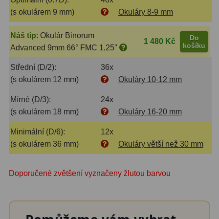
(s okulárem 9 mm)
Okuláry 8-9 mm
Náš tip
:
Okulár Binorum
Do
1 480 Kč
košíku
Advanced 9mm 66° FMC 1,25″
Střední (D/2):
36x
(s okulárem 12 mm)
Okuláry 10-12 mm
Mírné (D/3):
24x
(s okulárem 18 mm)
Okuláry 16-20 mm
Minimální (D/6):
12x
(s okulárem 36 mm)
Okuláry větší než 30 mm
Doporučené zvětšení vyznačeny žlutou barvou