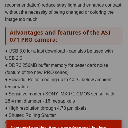
recommendation) reduce stray light and enhance contrast
Adaptéry T2
39
without the necessity of being changed or coloring the
image too much.
Adaptéry M48
33
Advantages and features of the ASI
Filtry L-RGB
7
071 PRO camera:
Filtry Pass
6
♦ USB 3.0 for a fast download - can also be used with
Filtry Block
10
USB 2.0
♦ DDR3 256MB buffer memory for better dark noise
Filtry Clip
5
(feature of the new PRO series)
♦ Powerful Peltier cooling up to 40 °C below ambient
Filtry CCD Hα, OIII
7
temperature
Filtrová kola a rámy
16
♦ Sensitive modern SONY IMX071 CMOS sensor with
28.4 mm diameter - 16 megapixels
Rovnače a reduktory
13
♦ High resolution through 4.78 µm pixels
♦ Shutter: Rolling Shutter
Zaostření
11
♦ Distance from T2 connection thread to camera sensor:
Nastavení cookies. Aby e-shop fungoval, jak jste