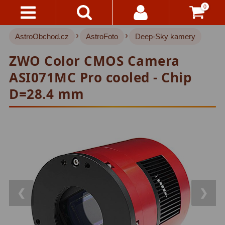
0
›
›
AstroObchod.cz
AstroFoto
Deep-Sky kamery
Kontakty
Hvězdářské dalekohledy
221
ZWO Color CMOS Camera
Pro děti
20
Doručení
ASI071MC Pro cooled - Chip
A
Pro začátečníky
33
Platba
D=28.4 mm
Čočkové
37
Vše
O
Zrcadlové
72
Nákupu
Katadioptrické
15
Vrácení
ED/Apochromáty
32
Do
14
Ritchey-Chretien
12
❮
❯
Dnů
Do 3000 Kč
24
Reklamace