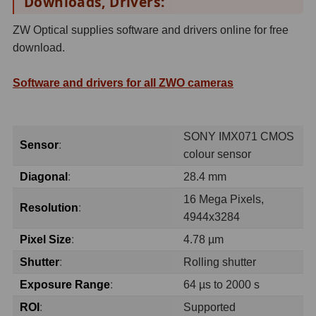
Downloads, Drivers:
Fotografické montáže
5
ZW Optical supplies software and drivers online for free
download.
Stativy a pilíře
3
Software and drivers for all ZWO cameras
Objímky
10
Motory a pohony
13
SONY IMX071 CMOS
Sensor
:
Upínací prvky
13
colour sensor
Diagonal
:
28.4 mm
Závaží
3
16 Mega Pixels,
Ostatní
27
Resolution
:
4944x3284
Zrcátka a hranoly
60
Pixel Size
:
4.78 µm
Shutter
:
Rolling shutter
Diagonální zrcátka
35
Exposure Range
:
64 µs to 2000 s
Diagonální hranoly
7
ROI
:
Supported