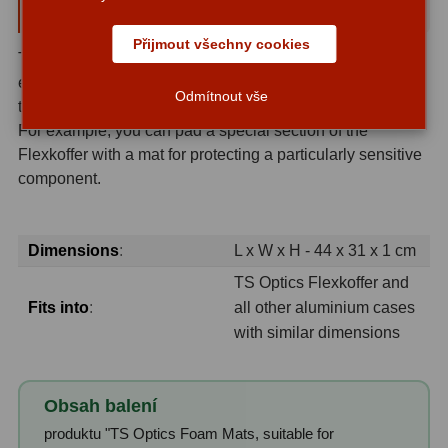
pieces
S mřížkou
6
Přijmout všechny cookies
The mats fit perfectly into the Flexkoffer. They can be
Speciální
1
easily cut to size for other cases or just for partial areas of
Odmítnout vše
the Flexkoffer.
Ostatní
29
For example, you can pad a special section of the
Flexkoffer with a mat for protecting a particularly sensitive
Barlow
65
component.
Filtry
180
Měsíční a Polarizační
24
Dimensions
:
L x W x H - 44 x 31 x 1 cm
TS Optics Flexkoffer and
Sluneční
42
Fits into
:
all other aluminium cases
with similar dimensions
CLS a UHC
13
Mlhovinové
14
Obsah balení
OIII
3
produktu "TS Optics Foam Mats, suitable for