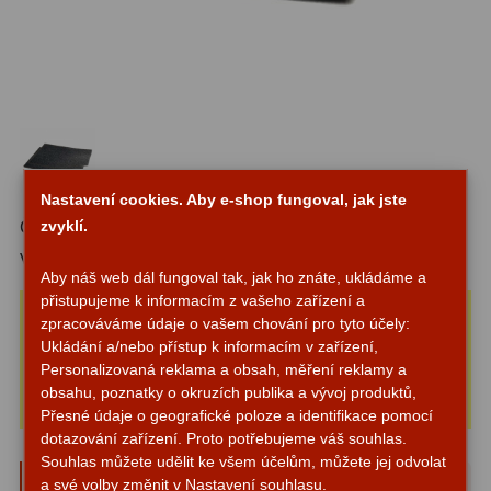
Do 6000 Kč
37
Průvodce
Do 10000 Kč
40
IPoradce
Okuláry
455
Stav
Plössl a Super Plössl
120
Objednávky
Nastavení cookies. Aby e-shop fungoval, jak jste
Širokoúhlé WA (52°-60°)
84
zvyklí.
Číslo produktu:
FlexM
SWA (62°-78°)
86
Výrobce:
TS Optics
Aby náš web dál fungoval tak, jak ho znáte, ukládáme a
UWA (80°-98°)
22
přistupujeme k informacím z vašeho zařízení a
110 Kč
Cena s DPH:
zpracováváme údaje o vašem chování pro tyto účely:
XWA (100°-120°)
17
1-2 týdny
Ukládání a/nebo přístup k informacím v zařízení,
Personalizovaná reklama a obsah, měření reklamy a
Vložit do košíku
Hlídat dostupnost
Planetární
31
obsahu, poznatky o okruzích publika a vývoj produktů,
Přesné údaje o geografické poloze a identifikace pomocí
ZOOM
12
dotazování zařízení. Proto potřebujeme váš souhlas.
Souhlas můžete udělit ke všem účelům, můžete jej odvolat
TS Optics Foam Mats for Flexkoffer - 2
ED a Flat Field
12
a své volby změnit v Nastavení souhlasu.