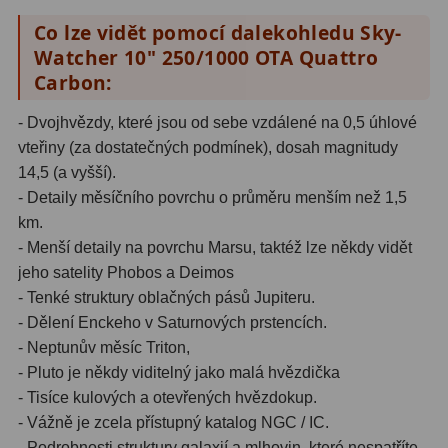
Co lze vidět pomocí dalekohledu Sky-
Fotografické montáže
5
Watcher 10" 250/1000 OTA Quattro
Carbon:
Stativy a pilíře
3
- Dvojhvězdy, které jsou od sebe vzdálené na 0,5 úhlové
Objímky
10
vteřiny (za dostatečných podmínek), dosah magnitudy
Motory a pohony
13
14,5 (a vyšší).
- Detaily měsíčního povrchu o průměru menším než 1,5
Upínací prvky
13
km.
- Menší detaily na povrchu Marsu, taktéž lze někdy vidět
Závaží
3
jeho satelity Phobos a Deimos
Ostatní
27
- Tenké struktury oblačných pásů Jupiteru.
- Dělení Enckeho v Saturnových prstencích.
Zrcátka a hranoly
60
- Neptunův měsíc Triton,
- Pluto je někdy viditelný jako malá hvězdička
Diagonální zrcátka
35
- Tisíce kulových a otevřených hvězdokup.
- Vážně je zcela přístupný katalog NGC / IC.
Diagonální hranoly
7
- Podrobnosti struktury galaxií a mlhovin, které nespatříte