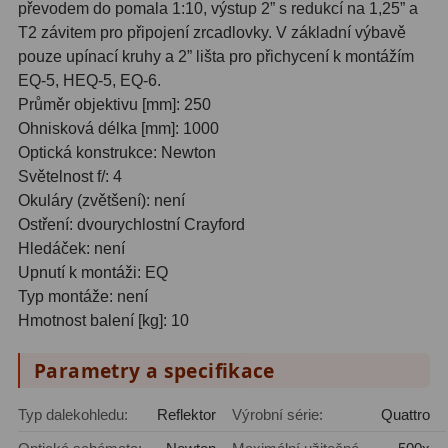
převodem do pomala 1:10, výstup 2” s redukcí na 1,25” a
S mřížkou
6
T2 závitem pro připojení zrcadlovky. V základní výbavě
pouze upínací kruhy a 2” lišta pro přichycení k montážím
Speciální
1
EQ-5, HEQ-5, EQ-6.
Průměr objektivu [mm]: 250
Ostatní
29
Ohnisková délka [mm]: 1000
Optická konstrukce: Newton
Barlow
65
Světelnost f/: 4
Okuláry (zvětšení): není
Filtry
182
Ostření: dvourychlostní Crayford
Hledáček: není
Měsíční a Polarizační
24
Upnutí k montáži: EQ
Sluneční
44
Typ montáže: není
Hmotnost balení [kg]: 10
CLS a UHC
13
Parametry a specifikace
Mlhovinové
14
Typ dalekohledu:
Reflektor
Výrobní série:
Quattro
OIII
3