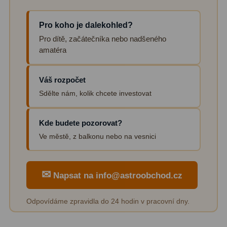
Zrcátka a hranoly
2
Pro koho je dalekohled?
Výtahy a ostření
1
Pro dítě, začátečníka nebo nadšeného
amatéra
Hledáčky
32
Seřízení
21
Váš rozpočet
Sdělte nám, kolik chcete investovat
Svítilny
5
Kufry a tašky
64
Kde budete pozorovat?
Ve městě, z balkonu nebo na vesnici
Čištění
28
Ostatní
18
✉
Napsat na info@astroobchod.cz
Montáže
99
Odpovídáme zpravidla do 24 hodin v pracovní dny.
Azimutální AZ
6
Paralaktické EQ
19