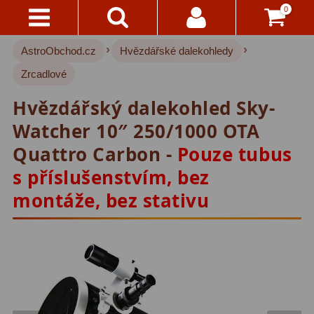
0
›
›
AstroObchod.cz
Hvězdářské dalekohledy
Kontakty
Hvězdářské dalekohledy
221
Zrcadlové
Pro děti
20
Doručení
Hvězdářský dalekohled Sky-
A
Pro začátečníky
33
Platba
Watcher 10″ 250/1000 OTA
Čočkové
37
Quattro Carbon -
Pouze tubus
Vše
s příslušenstvím, bez
O
Zrcadlové
72
Nákupu
montáže, bez stativu
Katadioptrické
15
Vrácení
ED/Apochromáty
32
Do
14
Ritchey-Chretien
12
Dnů
Do 3000 Kč
24
Reklamace