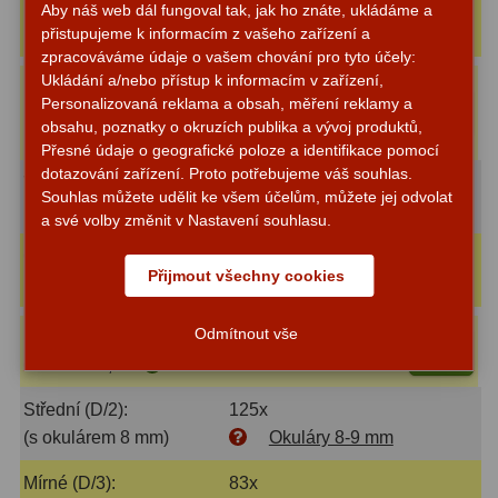
Rozlišovací (1.4D):
333x
Aby náš web dál fungoval tak, jak ho znáte, ukládáme a
(s okulárem 3 mm)
Okuláry 3 mm
přistupujeme k informacím z vašeho zařízení a
Adaptéry T2
39
zpracováváme údaje o vašem chování pro tyto účely:
Ukládání a/nebo přístup k informacím v zařízení,
Adaptéry M48
33
Náš tip
:
Okulár Binorum
Do
Personalizovaná reklama a obsah, měření reklamy a
Planetary Deluxe LE 3mm 55°
2 895 Kč
košíku
obsahu, poznatky o okruzích publika a vývoj produktů,
Filtry L-RGB
7
1,25″
Přesné údaje o geografické poloze a identifikace pomocí
dotazování zařízení. Proto potřebujeme váš souhlas.
Filtry Pass
6
Velké (1D):
250x
Souhlas můžete udělit ke všem účelům, můžete jej odvolat
(s okulárem 4 mm)
Okuláry 4 mm
a své volby změnit v Nastavení souhlasu.
Filtry Block
10
Optimální (0.7D):
167x
Filtry Clip
5
Přijmout všechny cookies
(s okulárem 6 mm)
Okuláry 6-7 mm
Filtry CCD Hα, OIII
7
Odmítnout vše
Náš tip
:
Okulár Binorum Plössl
Do
965 Kč
košíku
Filtrová kola a rámy
16
6mm 52° 1,25″
Střední (D/2):
125x
Rovnače a reduktory
13
(s okulárem 8 mm)
Okuláry 8-9 mm
Zaostření
11
Mírné (D/3):
83x