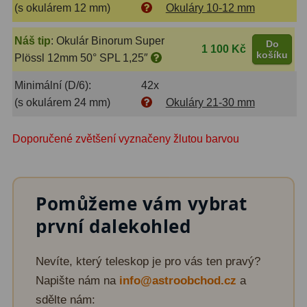
ADC, Tilting
14
(s okulárem 12 mm)
Okuláry 10-12 mm
Rotátory
34
Náš tip
:
Okulár Binorum Super
Do
1 100 Kč
košíku
Plössl 12mm 50° SPL 1,25″
Komponenty
78
Minimální (D/6):
42x
Helical výtahy
11
(s okulárem 24 mm)
Okuláry 21-30 mm
Okulárové výtahy
44
Doporučené zvětšení vyznačeny žlutou barvou
Adaptéry k okulárovým
výtahům
8
Pomůžeme vám vybrat
Primární zrcadla
9
první dalekohled
Sekundární zrcadla
6
Příslušenství
188
Nevíte, který teleskop je pro vás ten pravý?
Napište nám na
info@astroobchod.cz
a
Redukce 1,25" a 2"
17
sdělte nám: