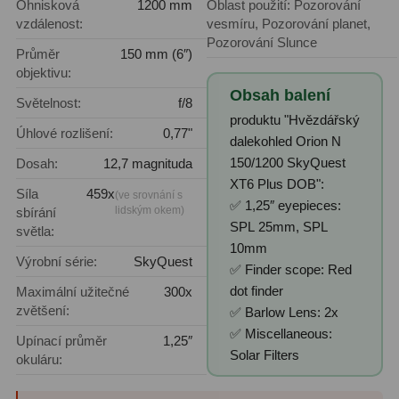
Ohnisková
1200 mm
Oblast použití: Pozorování
vzdálenost:
vesmíru, Pozorování planet,
Fotografické montáže
5
Pozorování Slunce
Průměr
150 mm (6″)
objektivu:
Stativy a pilíře
3
Obsah balení
Světelnost:
f/8
Objímky
10
produktu "Hvězdářský
Úhlové rozlišení:
0,77"
dalekohled Orion N
Motory a pohony
13
150/1200 SkyQuest
Dosah:
12,7 magnituda
XT6 Plus DOB":
Upínací prvky
13
Síla
459x
(ve srovnání s
✅ 1,25″ eyepieces:
lidským okem)
sbírání
Závaží
3
SPL 25mm, SPL
světla:
10mm
Ostatní
27
Výrobní série:
SkyQuest
✅ Finder scope: Red
dot finder
Maximální užitečné
300x
Zrcátka a hranoly
60
zvětšení:
✅ Barlow Lens: 2x
✅ Miscellaneous:
Upínací průměr
1,25″
Diagonální zrcátka
35
Solar Filters
okuláru:
Diagonální hranoly
7