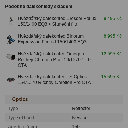
Podobne dalekohledy skladem:
S mřížkou
6
Hvězdářský dalekohled Bresser Pollux
8 495 Kč
Speciální
1
150/1400 EQ3 + Sluneční filtr
Ostatní
29
Hvězdářský dalekohled Binorum
8 995 Kč
Expression Forced 150/1400 EQ3
Barlow
65
Hvězdářský dalekohled Omegon
12 995 Kč
Filtry
181
Ritchey-Chretien Pro 154/1370 1:10
OTA
Měsíční a Polarizační
24
Hvězdářský dalekohled TS Optics
15 695 Kč
154/1370 Ritchey-Chretien Pro OTA
Sluneční
43
CLS a UHC
13
Optics
Mlhovinové
14
Type
Reflector
Type of build
Newton
OIII
3
Aperture (mm)
150