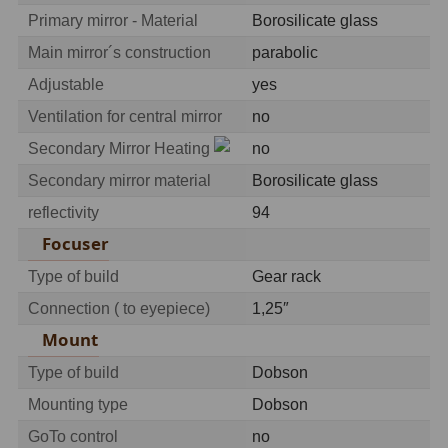
Primary mirror - Material
Borosilicate glass
Adaptéry T2
39
Main mirror´s construction
parabolic
Adaptéry M48
33
Adjustable
yes
Ventilation for central mirror
no
Filtry L-RGB
7
Secondary Mirror Heating
no
Filtry Pass
6
Secondary mirror material
Borosilicate glass
Filtry Block
10
reflectivity
94
Focuser
Filtry Clip
5
Type of build
Gear rack
Filtry CCD Hα, OIII
7
Connection ( to eyepiece)
1,25″
Filtrová kola a rámy
16
Mount
Rovnače a reduktory
13
Type of build
Dobson
Mounting type
Dobson
Zaostření
11
GoTo control
no