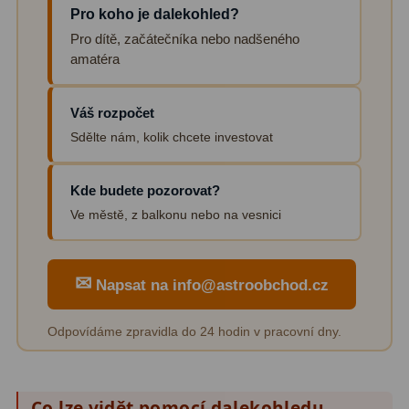
Pro koho je dalekohled?
Pro děti
5
Pro dítě, začátečníka nebo nadšeného
Školní a laboratorní
18
amatéra
Biologické
33
Váš rozpočet
Digitální
10
Sdělte nám, kolik chcete investovat
Kapesní
10
Kde budete pozorovat?
Příslušenství
16
Ve městě, z balkonu nebo na vesnici
Meteostanice
52
✉
Napsat na info@astroobchod.cz
Domácí
21
Odpovídáme zpravidla do 24 hodin v pracovní dny.
Pokročilé
5
Profesionální
9
Co lze vidět pomocí dalekohledu