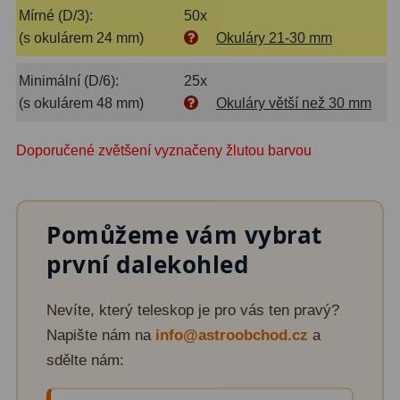
Mírné (D/3):
50x
Lovecké a turistické
113
(s okulárem 24 mm)
Okuláry 21-30 mm
Námořní
11
Minimální (D/6):
25x
(s okulárem 48 mm)
Okuláry větší než 30 mm
Sportovní
54
Kapesní
14
Doporučené zvětšení vyznačeny žlutou barvou
Divadelní
2
Univerzální
41
Pomůžeme vám vybrat
první dalekohled
Dálkoměry a Noční vidění
17
Dálkoměry
9
Nevíte, který teleskop je pro vás ten pravý?
Napište nám na
info@astroobchod.cz
a
Noční vidění
8
sdělte nám:
Mikroskopy
92