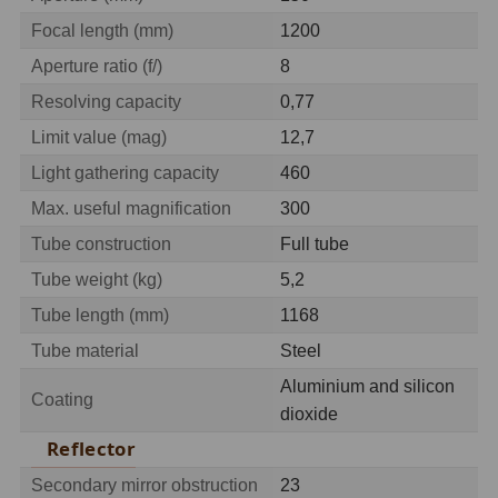
Hβ
4
Focal length (mm)
1200
SII
2
Aperture ratio (f/)
8
Resolving capacity
0,77
Planetární
6
Limit value (mag)
12,7
Proti světelnému znečištění
6
Light gathering capacity
460
Barevné
66
Max. useful magnification
300
Tube construction
Full tube
AstroFoto
284
Tube weight (kg)
5,2
Planetární kamery
20
Tube length (mm)
1168
Deep-Sky kamery
28
Tube material
Steel
Aluminium and silicon
Guiding kamery
14
Coating
dioxide
T-kroužky
16
Reflector
Secondary mirror obstruction
23
Adaptéry projekční
11