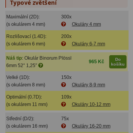
Typové zvětšení
Amici hranoly 45°
11
Maximální (2D):
300x
Amici hranoly 90°
7
(s okulárem 4 mm)
Okuláry 4 mm
Pozorovací dalekohledy
56
Rozlišovací (1.4D):
200x
(s okulárem 6 mm)
Okuláry 6-7 mm
Kompaktní
11
Náš tip
:
Okulár Binorum Plössl
Turistické
24
Do
965 Kč
košíku
6mm 52° 1,25″
Myslivecké
2
Velké (1D):
150x
Pro pozorování přírody a
(s okulárem 8 mm)
Okuláry 8-9 mm
ornitologie
18
Optimální (0.7D):
109x
Dárkové
1
(s okulárem 11 mm)
Okuláry 10-12 mm
Binokulární dalekohledy
279
Střední (D/2):
75x
(s okulárem 16 mm)
Okuláry 16-20 mm
Astronomické
44