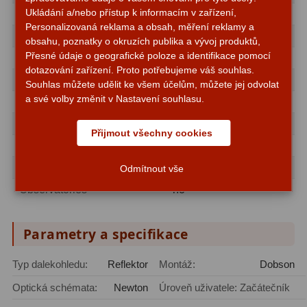
Ukládání a/nebo přístup k informacím v zařízení,
Zrcátka a hranoly
2
Moon & Planets
yes
Personalizovaná reklama a obsah, měření reklamy a
Nebulae & galaxies
yes
obsahu, poznatky o okruzích publika a vývoj produktů,
Výtahy a ostření
1
Přesné údaje o geografické poloze a identifikace pomocí
Nature Observation
no
dotazování zařízení. Proto potřebujeme váš souhlas.
Hledáčky
32
Astrophotography
no
Souhlas můžete udělit ke všem účelům, můžete jej odvolat
a své volby změnit v Nastavení souhlasu.
Seřízení
21
Sun
yes
recommended for
Svítilny
5
Přijmout všechny cookies
Beginners
yes
Kufry a tašky
64
Advanced
no
Odmítnout vše
Čištění
28
Observatories
no
Ostatní
18
Parametry a specifikace
Montáže
99
Typ dalekohledu:
Reflektor
Montáž:
Dobson
Azimutální AZ
6
Optická schémata:
Newton
Úroveň uživatele: Začátečník
Paralaktické EQ
19