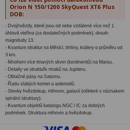
Čidla
2
Orion N 150/1200 SkyQuest XT6 Plus
DOB:
Teploměry a vlhkoměry
15
- Dvojhvězdy, které jsou od sebe vzdálené více než 1
Lupy
69
úhlová vteřina (za dostatečných podmínek), dosah
magnitudy 13.
Astronomická literatura
10
- Kvantum struktur na Měsíci, trhliny, krátery o průměru od
3 km.
- Mnohem více tmavých skvrn (kontinentů) na Marsu.
- Detaily ve struktuře mraků na Jupiteru.
- Oblačné pásy na Saturnu.
- Řadu slabých komet a asteroidů.
- Stovky hvězdokup, mlhovin, galaxií (některé s náznakem
spirální struktury).
- Kvantum objektů katalogu NGC / IC za dobrých
podmínek. Struktura mlhovin a hvězdokup.