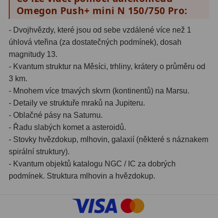
Omegon Push+ mini N 150/750 Pro:
Lovecké a turistické
113
- Dvojhvězdy, které jsou od sebe vzdálené více než 1
Námořní
11
úhlová vteřina (za dostatečných podmínek), dosah
magnitudy 13.
Sportovní
54
- Kvantum struktur na Měsíci, trhliny, krátery o průměru od
Kapesní
14
3 km.
- Mnohem více tmavých skvrn (kontinentů) na Marsu.
Divadelní
2
- Detaily ve struktuře mraků na Jupiteru.
- Oblačné pásy na Saturnu.
Univerzální
41
- Řadu slabých komet a asteroidů.
- Stovky hvězdokup, mlhovin, galaxií (některé s náznakem
Dálkoměry a Noční vidění
17
spirální struktury).
Dálkoměry
9
- Kvantum objektů katalogu NGC / IC za dobrých
podmínek. Struktura mlhovin a hvězdokup.
Noční vidění
8
Mikroskopy
92