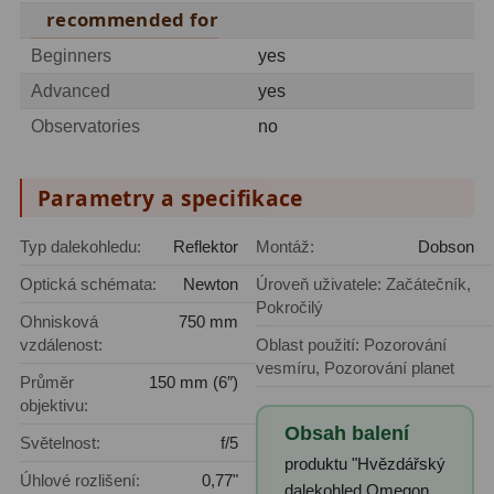
recommended for
Zrcátka a hranoly
2
Beginners
yes
Výtahy a ostření
1
Advanced
yes
Hledáčky
32
Observatories
no
Seřízení
21
Parametry a specifikace
Svítilny
5
Typ dalekohledu:
Reflektor
Montáž:
Dobson
Kufry a tašky
64
Optická schémata:
Newton
Úroveň uživatele: Začátečník,
Čištění
28
Pokročilý
Ohnisková
750 mm
vzdálenost:
Oblast použití: Pozorování
Ostatní
18
vesmíru, Pozorování planet
Průměr
150 mm (6″)
Montáže
99
objektivu:
Obsah balení
Světelnost:
f/5
Azimutální AZ
6
produktu "Hvězdářský
Úhlové rozlišení:
0,77"
dalekohled Omegon
Paralaktické EQ
19