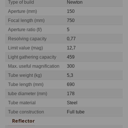
Type of build
Newton
Hβ
4
Aperture (mm)
150
SII
2
Focal length (mm)
750
Planetární
6
Aperture ratio (f/)
5
Resolving capacity
0,77
Proti světelnému znečištění
6
Limit value (mag)
12,7
Barevné
66
Light gathering capacity
459
AstroFoto
284
Max. useful magnification
300
Tube weight (kg)
5,3
Planetární kamery
20
Tube length (mm)
690
Deep-Sky kamery
28
tube diameter (mm)
178
Guiding kamery
14
Tube material
Steel
Tube construction
Full tube
T-kroužky
16
Reflector
Adaptéry projekční
11