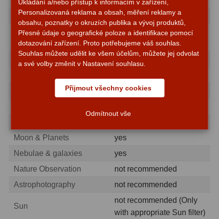
Material
Wood
Ukládání a/nebo přístup k informacím v zařízení,
ADC, Tilting
14
Personalizovaná reklama a obsah, měření reklamy a
Included accessories
obsahu, poznatky o okruzích publika a vývoj produktů,
Rotátory
34
20mm Ploessl eyepiece
Přesné údaje o geografické poloze a identifikace pomocí
1,25″ eyepieces
dotazování zařízení. Proto potřebujeme váš souhlas.
1,25
Komponenty
78
Souhlas můžete udělit ke všem účelům, můžete jej odvolat
Finder scope
Red dot finder
a své volby změnit v Nastavení souhlasu.
Helical výtahy
11
General
Přijmout všechny cookies
Okulárové výtahy
44
Total weight (kg)
11
Series
Push+
Adaptéry k okulárovým
Odmítnout vše
Area of application
výtahům
8
Moon & Planets
yes
Primární zrcadla
9
Nebulae & galaxies
yes
Sekundární zrcadla
6
Nature Observation
not recommended
Astrophotography
not recommended
Příslušenství
188
not recommended (Only
Sun
Redukce 1,25" a 2"
17
with appropriate Sun filter)