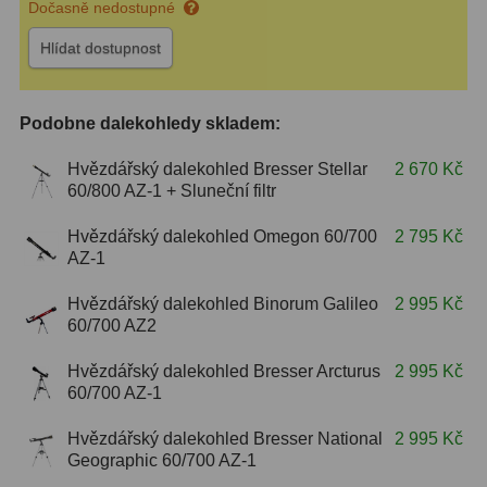
Dočasně nedostupné
S mřížkou
6
Hlídat dostupnost
Speciální
1
Podobne dalekohledy skladem:
Ostatní
29
Hvězdářský dalekohled Bresser Stellar
2 670 Kč
Barlow
65
60/800 AZ-1 + Sluneční filtr
Filtry
181
Hvězdářský dalekohled Omegon 60/700
2 795 Kč
AZ-1
Měsíční a Polarizační
24
Hvězdářský dalekohled Binorum Galileo
2 995 Kč
Sluneční
43
60/700 AZ2
CLS a UHC
13
Hvězdářský dalekohled Bresser Arcturus
2 995 Kč
60/700 AZ-1
Mlhovinové
14
Hvězdářský dalekohled Bresser National
2 995 Kč
OIII
3
Geographic 60/700 AZ-1