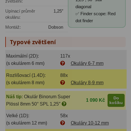
zvětšení:
diagonal
Upínací průměr
1,25″
Fotografické montáže
5
✅ Finder scope: Red
okuláru:
dot finder
Stativy a pilíře
3
Montáž:
Dobson
Objímky
10
Typové zvětšení
Motory a pohony
13
Maximální (2D):
117x
Upínací prvky
13
(s okulárem 6 mm)
Okuláry 6-7 mm
Závaží
3
Rozlišovací (1.4D):
88x
(s okulárem 8 mm)
Okuláry 8-9 mm
Ostatní
27
Náš tip
:
Okulár Binorum Super
Do
Zrcátka a hranoly
60
1 090 Kč
košíku
Plössl 8mm 50° SPL 1,25″
Diagonální zrcátka
35
Velké (1D):
58x
(s okulárem 12 mm)
Okuláry 10-12 mm
Diagonální hranoly
7