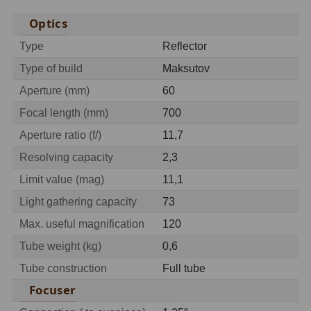
Hβ
4
Optics
SII
2
Type
Reflector
Planetární
6
Type of build
Maksutov
Aperture (mm)
60
Proti světelnému znečištění
6
Focal length (mm)
700
Barevné
66
Aperture ratio (f/)
11,7
AstroFoto
284
Resolving capacity
2,3
Limit value (mag)
11,1
Planetární kamery
20
Light gathering capacity
73
Deep-Sky kamery
28
Max. useful magnification
120
Tube weight (kg)
0,6
Guiding kamery
14
Tube construction
Full tube
T-kroužky
16
Focuser
Adaptéry projekční
11