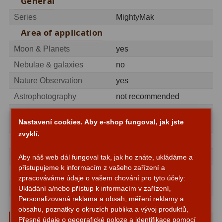
General
ADC, Tilting
14
Series
MightyMak
Rotátory
34
Area of application
Komponenty
78
Moon & Planets
yes
Nebulae & galaxies
no
Helical výtahy
11
Nature Observation
yes
Okulárové výtahy
44
Astrophotography
not recommended
Adaptéry k okulárovým
not recommended (Only
Sun
Nastavení cookies. Aby e-shop fungoval, jak jste
výtahům
8
with appropriate Sun filter)
zvyklí.
recommended for
Primární zrcadla
9
Beginners
yes
Aby náš web dál fungoval tak, jak ho znáte, ukládáme a
Sekundární zrcadla
6
přistupujeme k informacím z vašeho zařízení a
Advanced
no
zpracováváme údaje o vašem chování pro tyto účely:
Příslušenství
188
Observatories
no
Ukládání a/nebo přístup k informacím v zařízení,
Personalizovaná reklama a obsah, měření reklamy a
obsahu, poznatky o okruzích publika a vývoj produktů,
Redukce 1,25" a 2"
17
Parametry a specifikace
Přesné údaje o geografické poloze a identifikace pomocí