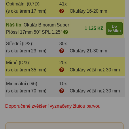
Optimální (0.7D):
41x
Amici hranoly 45°
11
(s okulárem 17 mm)
Okuláry 16-20 mm
Amici hranoly 90°
7
Náš tip
:
Okulár Binorum Super
Do
1 125 Kč
košíku
Pozorovací dalekohledy
56
Plössl 17mm 50° SPL 1,25″
Střední (D/2):
30x
Kompaktní
11
(s okulárem 23 mm)
Okuláry 21-30 mm
Turistické
24
Mírné (D/3):
20x
Myslivecké
2
(s okulárem 35 mm)
Okuláry větší než 30 mm
Pro pozorování přírody a
Minimální (D/6):
10x
ornitologie
18
(s okulárem 70 mm)
Okuláry větší než 30 mm
Dárkové
1
Doporučené zvětšení vyznačeny žlutou barvou
Binokulární dalekohledy
279
Astronomické
44