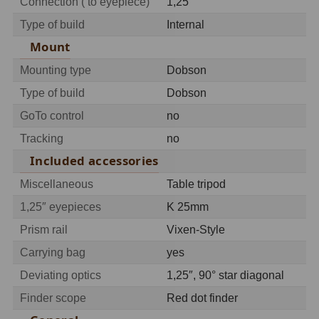
Connection ( to eyepiece)
1,25″
Adaptéry T2
39
Type of build
Internal
Mount
Adaptéry M48
33
Mounting type
Dobson
Filtry L-RGB
7
Type of build
Dobson
Filtry Pass
6
GoTo control
no
Tracking
no
Filtry Block
10
Included accessories
Filtry Clip
5
Miscellaneous
Table tripod
Filtry CCD Hα, OIII
7
1,25″ eyepieces
K 25mm
Prism rail
Vixen-Style
Filtrová kola a rámy
16
Carrying bag
yes
Rovnače a reduktory
13
Deviating optics
1,25″, 90° star diagonal
Zaostření
11
Finder scope
Red dot finder