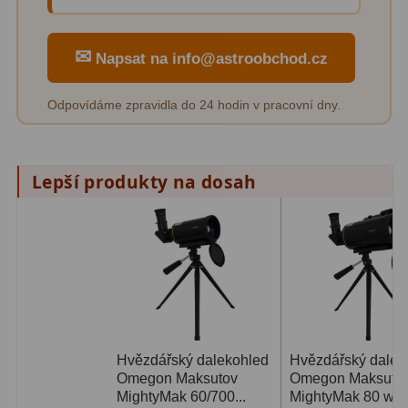
Pro děti
5
✉
Školní a laboratorní
18
Napsat na info@astroobchod.cz
Biologické
33
Odpovídáme zpravidla do 24 hodin v pracovní dny.
Digitální
10
Kapesní
10
Lepší produkty na dosah
Příslušenství
16
Meteostanice
52
Domácí
21
Pokročilé
5
Hvězdářský dalekohled
Hvězdářský dalek
Profesionální
9
Omegon Maksutov
Omegon Maksuto
MightyMak 60/700...
MightyMak 80 wit