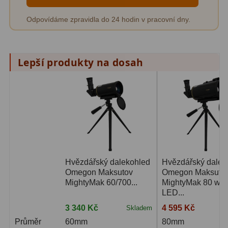
Pro děti
5
Odpovídáme zpravidla do 24 hodin v pracovní dny.
Školní a laboratorní
18
Biologické
33
Lepší produkty na dosah
Digitální
10
Kapesní
10
Příslušenství
16
Meteostanice
52
Hvězdářský dalekohled
Hvězdářský dalek
Domácí
21
Omegon Maksutov
Omegon Maksuto
MightyMak 60/700...
MightyMak 80 wit
Pokročilé
5
LED...
Profesionální
9
3 340 Kč
4 595 Kč
Skladem
3-
Průměr
60mm
80mm