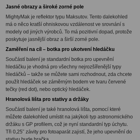
Jasné obrazy a široké zorné pole
Adaptéry T2
39
MightyMak je reflektor typu Maksutov. Tento dalekohled
Adaptéry M48
33
má o něco kratší ohniskovou vzdálenost ve srovnání s
modely od jiných výrobců. To má pozitivní dopad, protože
Filtry L-RGB
7
poskytuje jasnější obraz a širší zorné pole.
Zaměření na cíl – botka pro ukotvení hledáčku
Filtry Pass
6
Součástí balení je standardní botka pro upevnění
Filtry Block
10
hledáčku je vhodná pro všechny nejrozšířenější typy
hledáčků – takže se můžete sami rozhodnout, zda chcete
Filtry Clip
5
použít hledáček se záměrným bodem ve tvaru červené
tečky (red dot), nebo optický hledáček.
Filtry CCD Hα, OIII
7
Hranolová lišta pro stativy a držáky
Filtrová kola a rámy
16
Součástí balení je také hranolová lišta, pomocí které
Rovnače a reduktory
13
můžete dalekohled umístit na jakýkoli typ astronomického
držáku s GP profilem, což je nyní standardní typ úchytu.
Zaostření
11
Tři 0,25" závity pro fotoaparát zajistí, že jeho upevnění do
stativu bude hračka.