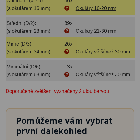
Optimální (0.7D):
56x
Amici hranoly 45°
11
(s okulárem 16 mm)
Okuláry 16-20 mm
Amici hranoly 90°
7
Střední (D/2):
39x
(s okulárem 23 mm)
Okuláry 21-30 mm
Pozorovací dalekohledy
56
Mírné (D/3):
26x
Kompaktní
11
(s okulárem 34 mm)
Okuláry větší než 30 mm
Turistické
24
Minimální (D/6):
13x
(s okulárem 68 mm)
Okuláry větší než 30 mm
Myslivecké
2
Pro pozorování přírody a
Doporučené zvětšení vyznačeny žlutou barvou
ornitologie
18
Dárkové
1
Pomůžeme vám vybrat
Binokulární dalekohledy
279
první dalekohled
Astronomické
44