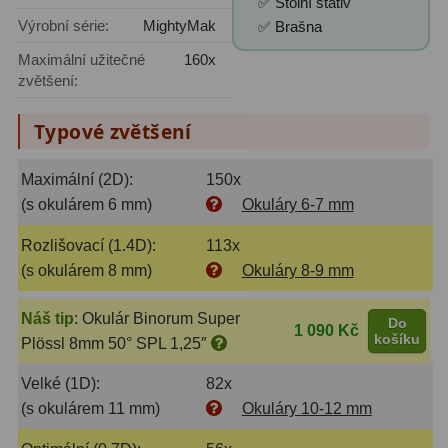
✅ Stolní stativ
Výrobní série:
MightyMak
✅ Brašna
Fotografické montáže
5
Maximální užitečné
160x
zvětšení:
Stativy a pilíře
3
Objímky
10
Typové zvětšení
Motory a pohony
13
Maximální (2D):
150x
(s okulárem 6 mm)
Okuláry 6-7 mm
Upínací prvky
13
Rozlišovací (1.4D):
113x
Závaží
3
(s okulárem 8 mm)
Okuláry 8-9 mm
Ostatní
27
Náš tip
:
Okulár Binorum Super
Do
1 090 Kč
Zrcátka a hranoly
60
košíku
Plössl 8mm 50° SPL 1,25″
Velké (1D):
82x
Diagonální zrcátka
35
(s okulárem 11 mm)
Okuláry 10-12 mm
Diagonální hranoly
7