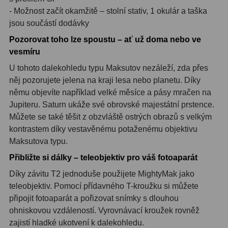
Hβ
4
- Možnost začít okamžitě – stolní stativ, 1 okulár a taška
jsou součástí dodávky
SII
2
Pozorovat toho lze spoustu – ať už doma nebo ve
Planetární
6
vesmíru
U tohoto dalekohledu typu Maksutov nezáleží, zda přes
Proti světelnému znečištění
6
něj pozorujete jelena na kraji lesa nebo planetu. Díky
Barevné
66
němu objevíte například velké měsíce a pásy mračen na
Jupiteru. Saturn ukáže své obrovské majestátní prstence.
AstroFoto
284
Můžete se také těšit z obzvláště ostrých obrazů s velkým
kontrastem díky vestavěnému potaženému objektivu
Planetární kamery
20
Maksutova typu.
Přibližte si dálky – teleobjektiv pro váš fotoaparát
Deep-Sky kamery
28
Díky závitu T2 jednoduše použijete MightyMak jako
Guiding kamery
14
teleobjektiv. Pomocí přídavného T-kroužku si můžete
připojit fotoaparát a pořizovat snímky s dlouhou
T-kroužky
16
ohniskovou vzdáleností. Vyrovnávací kroužek rovněž
zajistí hladké ukotvení k dalekohledu.
Adaptéry projekční
11