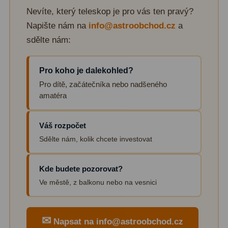
Nevíte, který teleskop je pro vás ten pravý?
Lovecké a turistické
113
Napište nám na
info@astroobchod.cz
a
Námořní
11
sdělte nám:
Sportovní
54
Pro koho je dalekohled?
Kapesní
14
Pro dítě, začátečníka nebo nadšeného
amatéra
Divadelní
2
Univerzální
41
Váš rozpočet
Sdělte nám, kolik chcete investovat
Dálkoměry a Noční vidění
17
Kde budete pozorovat?
Dálkoměry
9
Ve městě, z balkonu nebo na vesnici
Noční vidění
8
Mikroskopy
92
✉
Napsat na info@astroobchod.cz