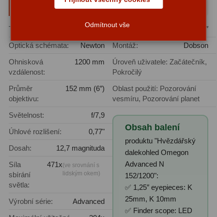
Parametry a specifikace
Zrcátka a hranoly
2
Odmítnout vše
Typ dalekohledu:
Reflektor
Upínací průměr okuláru:
2″
Výtahy a ostření
1
Optická schémata:
Newton
Montáž:
Dobson
Hledáčky
32
Ohnisková
1200 mm
Úroveň uživatele: Začátečník,
Seřízení
21
vzdálenost:
Pokročilý
Průměr
152 mm (6″)
Oblast použití: Pozorování
Svítilny
5
objektivu:
vesmíru, Pozorování planet
Kufry a tašky
64
Světelnost:
f/7,9
Obsah balení
Čištění
28
Úhlové rozlišení:
0,77"
produktu "Hvězdářský
Dosah:
12,7 magnituda
Ostatní
18
dalekohled Omegon
Advanced N
Síla
471x
(ve srovnání s
Montáže
99
lidským okem)
sbírání
152/1200":
světla:
✅ 1,25″ eyepieces: K
Azimutální AZ
6
25mm, K 10mm
Výrobní série:
Advanced
✅ Finder scope: LED
Paralaktické EQ
19