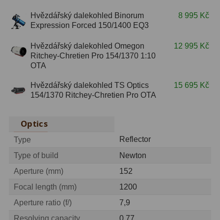
Hvězdářský dalekohled Binorum
8 995 Kč
S mřížkou
6
Expression Forced 150/1400 EQ3
Speciální
1
Hvězdářský dalekohled Omegon
12 995 Kč
Ritchey-Chretien Pro 154/1370 1:10
Ostatní
29
OTA
Barlow
65
Hvězdářský dalekohled TS Optics
15 695 Kč
154/1370 Ritchey-Chretien Pro OTA
Filtry
180
Optics
Měsíční a Polarizační
24
Reflector
Type
Sluneční
42
Type of build
Newton
CLS a UHC
13
Aperture (mm)
152
Mlhovinové
14
Focal length (mm)
1200
Aperture ratio (f/)
7,9
OIII
3
Resolving capacity
0,77