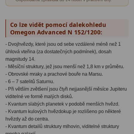
Pro děti
5
Školní a laboratorní
18
Co lze vidět pomocí dalekohledu
Omegon Advanced N 152/1200:
Biologické
33
- Dvojhvězdy, které jsou od sebe vzdálené méně než 1
Digitální
10
úhlová vteřina (za dostatečných podmínek), dosah
Kapesní
10
magnitudy 14.
- Měsíční struktury, jež jsou menší než 1,8 km v průměru.
Příslušenství
16
- Obrovské mraky a prachové bouře na Marsu.
- 6 – 7 satelitů Saturnu.
Meteostanice
52
- Při větším zvětšení jsou čtyři nejjasnější měsíce Jupiteru
viditelné ve formě malých disků.
Domácí
21
- Kvantum slabých planetek v podobě menších hvězd.
Pokročilé
5
- Kvantum kulových hvězdokup je rozlišeno po některé
hvězdy až do centra.
Profesionální
9
- Kvantum detailů struktury mlhovin, viditelné struktury
mnoha galaxií.