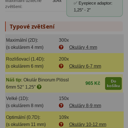
Maximální užitečné
304x
✅ Eyepiece adaptor:
zvětšení:
1,25″ - 2″
Fotografické montáže
5
Stativy a pilíře
3
Typové zvětšení
Objímky
10
Maximální (2D):
300x
(s okulárem 4 mm)
Okuláry 4 mm
Motory a pohony
13
Rozlišovací (1.4D):
200x
Upínací prvky
13
(s okulárem 6 mm)
Okuláry 6-7 mm
Závaží
3
Náš tip
:
Okulár Binorum Plössl
Do
965 Kč
Ostatní
27
košíku
6mm 52° 1,25″
Zrcátka a hranoly
60
Velké (1D):
150x
(s okulárem 8 mm)
Okuláry 8-9 mm
Diagonální zrcátka
35
Optimální (0.7D):
109x
Diagonální hranoly
7
(s okulárem 11 mm)
Okuláry 10-12 mm