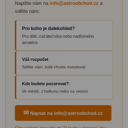
Napište nám na
info@astroobchod.cz
a
Lovecké a turistické
113
sdělte nám:
Námořní
11
Pro koho je dalekohled?
Sportovní
54
Pro dítě, začátečníka nebo nadšeného
amatéra
Kapesní
14
Divadelní
2
Váš rozpočet
Sdělte nám, kolik chcete investovat
Univerzální
41
Dálkoměry a Noční vidění
17
Kde budete pozorovat?
Ve městě, z balkonu nebo na vesnici
Dálkoměry
9
Noční vidění
8
✉
Napsat na info@astroobchod.cz
Mikroskopy
92
Odpovídáme zpravidla do 24 hodin v pracovní dny.