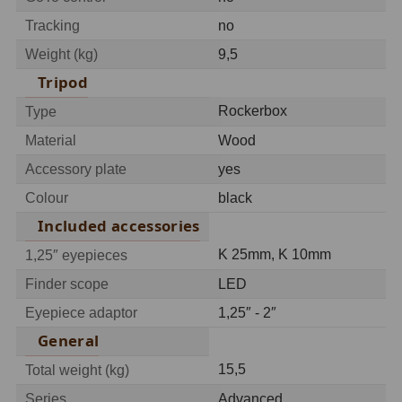
Tracking
no
Adaptéry T2
39
Weight (kg)
9,5
Adaptéry M48
33
Tripod
Filtry L-RGB
7
Rockerbox
Type
Material
Wood
Filtry Pass
6
Accessory plate
yes
Filtry Block
10
Colour
black
Filtry Clip
5
Included accessories
K 25mm, K 10mm
1,25″ eyepieces
Filtry CCD Hα, OIII
7
Finder scope
LED
Filtrová kola a rámy
16
Eyepiece adaptor
1,25″ - 2″
Rovnače a reduktory
13
General
15,5
Zaostření
11
Total weight (kg)
Series
Advanced