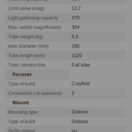
Hβ
4
Limit value (mag)
12,7
SII
2
Light gathering capacity
470
Max. useful magnification
304
Planetární
6
Tube weight (kg)
5,3
Proti světelnému znečištění
6
tube diameter (mm)
180
Barevné
66
Tube length (mm)
1120
Tube construction
Full tube
AstroFoto
284
Focuser
Planetární kamery
20
Crayford
Type of build
Deep-Sky kamery
28
Connection ( to eyepiece)
2
Mount
Guiding kamery
14
Dobson
Mounting type
T-kroužky
16
Type of build
Dobson
Adaptéry projekční
11
GoTo control
no