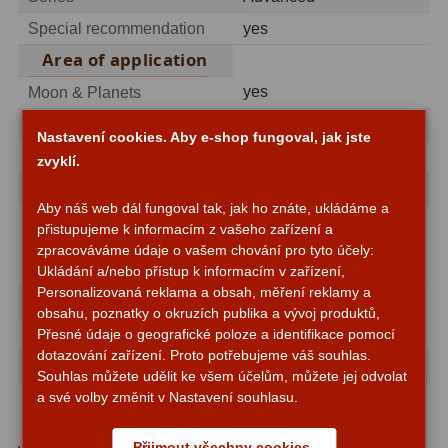
ADC, Tilting
14
Special recommendation
yes
Rotátory
34
Area of application
yes
Moon & Planets
Komponenty
78
Nebulae & galaxies
yes
Nastavení cookies. Aby e-shop fungoval, jak jste
Helical výtahy
11
Nature Observation
not recommended
zvyklí.
Okulárové výtahy
44
Astrophotography
not recommended
Aby náš web dál fungoval tak, jak ho znáte, ukládáme a
not recommended (Only
Adaptéry k okulárovým
přistupujeme k informacím z vašeho zařízení a
Sun
with appropriate Sun
výtahům
8
zpracováváme údaje o vašem chování pro tyto účely:
filter)
Ukládání a/nebo přístup k informacím v zařízení,
Primární zrcadla
9
Personalizovaná reklama a obsah, měření reklamy a
recommended for
obsahu, poznatky o okruzích publika a vývoj produktů,
Sekundární zrcadla
6
yes
Beginners
Přesné údaje o geografické poloze a identifikace pomocí
dotazování zařízení. Proto potřebujeme váš souhlas.
Advanced
yes
Souhlas můžete udělit ke všem účelům, můžete jej odvolat
Příslušenství
188
a své volby změnit v Nastavení souhlasu.
Observatories
no
Redukce 1,25" a 2"
17
Přijmout všechny cookies