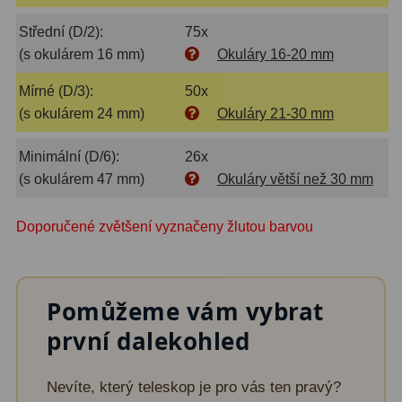
Amici hranoly 45°
11
Střední (D/2):
75x
(s okulárem 16 mm)
Okuláry 16-20 mm
Amici hranoly 90°
7
Mírné (D/3):
50x
Pozorovací dalekohledy
56
(s okulárem 24 mm)
Okuláry 21-30 mm
Kompaktní
11
Minimální (D/6):
26x
Turistické
24
(s okulárem 47 mm)
Okuláry větší než 30 mm
Myslivecké
2
Doporučené zvětšení vyznačeny žlutou barvou
Pro pozorování přírody a
ornitologie
18
Pomůžeme vám vybrat
Dárkové
1
první dalekohled
Binokulární dalekohledy
279
Nevíte, který teleskop je pro vás ten pravý?
Astronomické
44