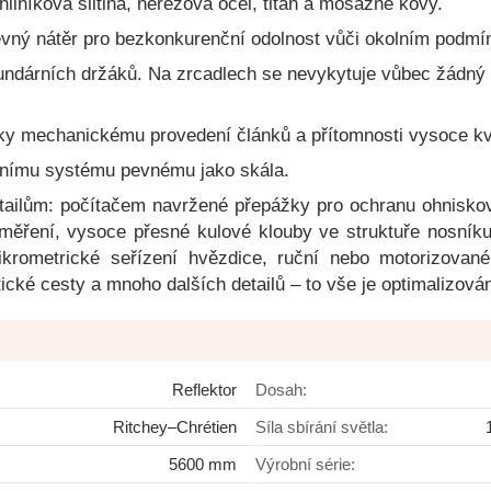
liníková slitina, nerezová ocel, titan a mosazné kovy.
evný nátěr pro bezkonkurenční odolnost vůči okolním podm
kundárních držáků. Na zrcadlech se nevykytuje vůbec žádný
íky mechanickému provedení článků a přítomnosti vysoce kval
čnímu systému pevnému jako skála.
tailům: počítačem navržené přepážky pro ochranu ohniskov
měření, vysoce přesné kulové klouby ve struktuře nosníku,
ikrometrické seřízení hvězdice, ruční nebo motorizovan
ické cesty a mnoho dalších detailů – to vše je optimalizován
Reflektor
Dosah:
Ritchey–Chrétien
Síla sbírání světla:
5600 mm
Výrobní série: