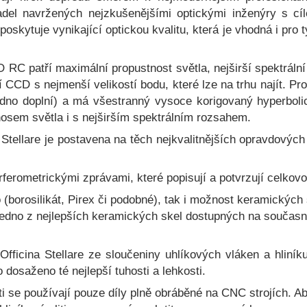
del navržených nejzkušenějšími optickými inženýry s c
oskytuje vynikající optickou kvalitu, která je vhodná i pro
O RC patří maximální propustnost světla, nejširší spektrál
CCD s nejmenší velikostí bodu, které lze na trhu najít. Pr
snadno doplní) a má všestranný vysoce korigovaný hyperbol
sem světla i s nejširším spektrálním rozsahem.
tellare je postavena na těch nejkvalitnějších opravdových
ferometrickými zprávami, které popisují a potvrzují celkovo
lo (borosilikát, Pirex či podobné), tak i možnost keramický
edno z nejlepších keramických skel dostupných na současn
fficina Stellare ze sloučeniny uhlíkových vláken a hliní
dosaženo té nejlepší tuhosti a lehkosti.
 se používají pouze díly plně obráběné na CNC strojích. Aby