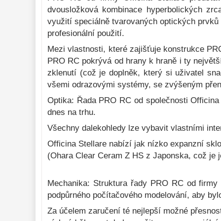
dvousložková kombinace hyperbolických zrca
Mikroskopy 
92
využití speciálně tvarovaných optických prvků p
Meteostanice 
52
profesionální použití.
Lupy 
69
Mezi vlastnosti, které zajišťuje konstrukce PR
PRO RC pokrývá od hrany k hraně i ty největší 
Astronomická 
zklenutí (což je doplněk, který si uživatel 
literatura 
10
všemi odrazovými systémy, se zvýšeným přeno
Optika: Řada PRO RC od společnosti Officina S
dnes na trhu.
Všechny dalekohledy lze vybavit vlastními inter
Officina Stellare nabízí jak nízko expanzní sk
(Ohara Clear Ceram Z HS z Japonska, což je j
Mechanika: Struktura řady PRO RC od firmy O
podpůrného počítačového modelování, aby bylo 
Za účelem zaručení té nejlepší možné přesnosti