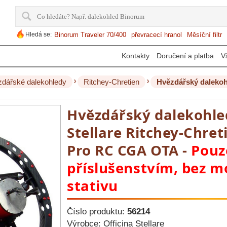
Hledá se:
Binorum Traveler 70/400
převracecí hranol
Měsíční filtr
Kontakty
Doručení a platba
V
›
›
dářské dalekohledy
Ritchey-Chretien
Hvězdářský dalekohled
Stellare Ritchey-Chre
Pro RC CGA OTA -
Pouz
příslušenstvím, bez m
stativu
Číslo produktu:
56214
Výrobce:
Officina Stellare