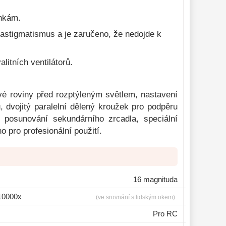
ínkám.
 astigmatismus a je zaručeno, že nedojde k
itních ventilátorů.
é roviny před rozptýleným světlem, nastavení
 dvojitý paralelní dělený kroužek pro podpěru
é posunování sekundárního zrcadla, speciální
o pro profesionální použití.
16 magnituda
10000x
(ve srovnání s lidským okem)
Pro RC