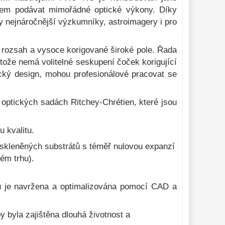
ílem podávat mimořádné optické výkony. Díky
 ty nejnáročnější výzkumníky, astroimagery i pro
ní rozsah a vysoce korigované široké pole. Řada
otože nemá volitelné seskupení čoček korigující
ický design, mohou profesionálové pracovat se
 optických sadách Ritchey-Chrétien, které jsou
u kvalitu.
ch skleněných substrátů s téměř nulovou expanzí
ém trhu).
ku je navržena a optimalizována pomocí CAD a
 byla zajištěna dlouhá životnost a