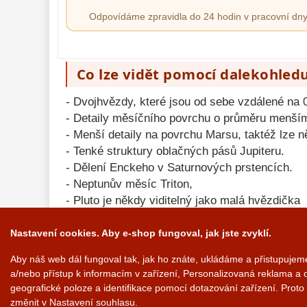
Odpovídáme zpravidla do 24 hodin v pracovní dny
Co lze vidět pomocí dalekohledu
- Dvojhvězdy, které jsou od sebe vzdálené na 
- Detaily měsíčního povrchu o průměru menší
- Menší detaily na povrchu Marsu, taktéž lze n
- Tenké struktury oblačných pásů Jupiteru.
- Dělení Enckeho v Saturnových prstencích.
- Neptunův měsíc Triton,
- Pluto je někdy viditelný jako malá hvězdička
- Tisíce kulových a otevřených hvězdokup.
- Vážně je zcela přístupný katalog NGC / IC.
Nastavení cookies. Aby e-shop fungoval, jak jste zvyklí.
- Podrobnosti struktury galaxií a mlhovin, které
Aby náš web dál fungoval tak, jak ho znáte, ukládáme a přistupuje
a/nebo přístup k informacím v zařízení, Personalizovaná reklama a 
geografické poloze a identifikace pomocí dotazování zařízení. Prot
změnit v Nastavení souhlasu.