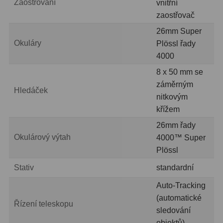
Zaostřování
vnitřní
Zrcátka a hranoly
2
zaostřovač
Výtahy a ostření
1
26mm Super
Okuláry
Plössl řady
Hledáčky
32
4000
8 x 50 mm se
Seřízení
21
záměrným
Hledáček
Svítilny
5
nitkovým
křížem
Kufry a tašky
64
26mm řady
Čištění
28
Okulárový výtah
4000™ Super
Plössl
Ostatní
18
Stativ
standardní
Montáže
99
Auto-Tracking
(automatické
Azimutální AZ
6
Řízení teleskopu
sledování
Paralaktické EQ
19
objektů)