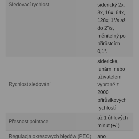
Sledovací rychlost
siderický 2x,
Pro děti
5
8x, 16x, 64x,
Školní a laboratorní
18
128x; 1°/s až
do 2°/s,
Biologické
33
měnitelný po
přírůstcích
Digitální
10
0,1°.
Kapesní
10
siderické,
lunární nebo
Příslušenství
16
uživatelem
Rychlost sledování
vybrané z
Meteostanice
52
2000
přírůstkových
Domácí
21
rychlostí
Pokročilé
5
až 1 úhlových
Přesnost pointace
minut (+/-)
Profesionální
9
Regulacja okresowych błędów (PEC)
ano