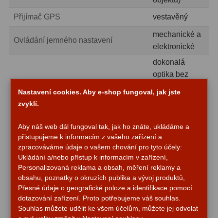
Přijímač GPS
vestavěný
Fotografické montáže
5
mechanické a
Ovládání jemného nastavení
Stativy a pilíře
3
elektronické
Objímky
10
dokonalá
optika bez
Motory a pohony
13
komy
Nastavení cookies. Aby e-shop fungoval, jak jste
(Advanced
Upínací prvky
13
zvyklí.
Coma-Free -
Závaží
3
ACF)
Aby náš web dál fungoval tak, jak ho znáte, ukládáme a
diagonální
přistupujeme k informacím z vašeho zařízení a
Ostatní
27
zpracováváme údaje o vašem chování pro tyto účely:
zrcadlo 1,25″
Ukládání a/nebo přístup k informacím v zařízení,
vládací panel:
Zrcátka a hranoly
60
Personalizovaná reklama a obsah, měření reklamy a
vstup 12 V DC,
obsahu, poznatky o okruzích publika a vývoj produktů,
výstup 12 V
Diagonální zrcátka
35
Přesné údaje o geografické poloze a identifikace pomocí
DC, napájení,
dotazování zařízení. Proto potřebujeme váš souhlas.
Diagonální hranoly
7
zaostřovač,
Souhlas můžete udělit ke všem účelům, můžete jej odvolat