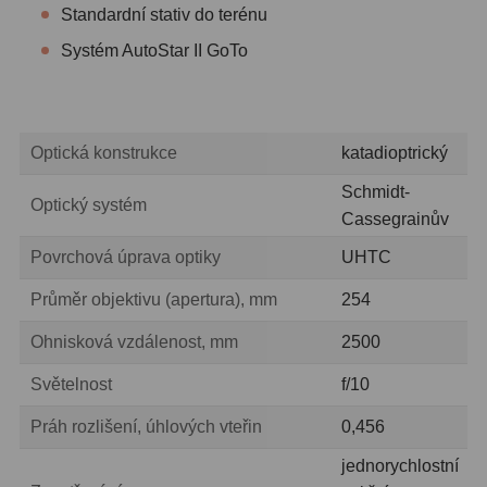
ADC, Tilting
14
Standardní stativ do terénu
Systém AutoStar II GoTo
Rotátory
34
Komponenty
78
Helical výtahy
11
Optická konstrukce
katadioptrický
Schmidt-
Okulárové výtahy
44
Optický systém
Cassegrainův
Adaptéry k okulárovým
Povrchová úprava optiky
UHTC
výtahům
8
Průměr objektivu (apertura), mm
254
Primární zrcadla
9
Ohnisková vzdálenost, mm
2500
Sekundární zrcadla
6
Světelnost
f/10
Příslušenství
188
Práh rozlišení, úhlových vteřin
0,456
Redukce 1,25" a 2"
17
jednorychlostní