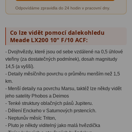
Odpovídáme zpravidla do 24 hodin v pracovní dny.
Co lze vidět pomocí dalekohledu
Meade LX200 10“ F/10 ACF:
- Dvojhvězdy, které jsou od sebe vzdálené na 0,5 úhlové
vteřiny (za dostatečných podmínek), dosah magnitudy
14,5 (a vyšší).
- Detaily měsíčního povrchu o průměru menším než 1,5
km.
- Menší detaily na povrchu Marsu, taktéž lze někdy vidět
jeho satelity Phobos a Deimos
- Tenké struktury oblačných pásů Jupiteru.
- Dělení Enckeho v Saturnových prstencích.
- Neptunův měsíc Triton,
- Pluto je někdy viditelný jako malá hvězdička