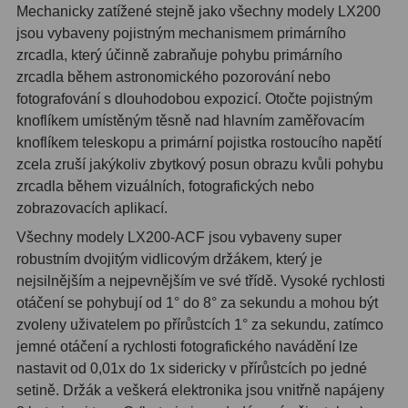
Hβ
4
Mechanicky zatížené stejně jako všechny modely LX200
jsou vybaveny pojistným mechanismem primárního
SII
2
zrcadla, který účinně zabraňuje pohybu primárního
zrcadla během astronomického pozorování nebo
Planetární
6
fotografování s dlouhodobou expozicí. Otočte pojistným
knoflíkem umístěným těsně nad hlavním zaměřovacím
Proti světelnému znečištění
6
knoflíkem teleskopu a primární pojistka rostoucího napětí
Barevné
66
zcela zruší jakýkoliv zbytkový posun obrazu kvůli pohybu
zrcadla během vizuálních, fotografických nebo
AstroFoto
284
zobrazovacích aplikací.
Všechny modely LX200-ACF jsou vybaveny super
Planetární kamery
20
robustním dvojitým vidlicovým držákem, který je
nejsilnějším a nejpevnějším ve své třídě. Vysoké rychlosti
Deep-Sky kamery
28
otáčení se pohybují od 1° do 8° za sekundu a mohou být
Guiding kamery
14
zvoleny uživatelem po přírůstcích 1° za sekundu, zatímco
jemné otáčení a rychlosti fotografického navádění lze
T-kroužky
16
nastavit od 0,01x do 1x sidericky v přírůstcích po jedné
setině. Držák a veškerá elektronika jsou vnitřně napájeny
Adaptéry projekční
11