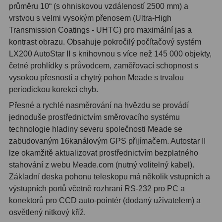
průměru 10“ (s ohniskovou vzdáleností 2500 mm) a
S mřížkou
6
vrstvou s velmi vysokým přenosem (Ultra-High
Transmission Coatings - UHTC) pro maximální jas a
Speciální
1
kontrast obrazu. Obsahuje pokročilý počítačový systém
LX200 AutoStar II s knihovnou s více než 145 000 objekty,
Ostatní
29
četné prohlídky s průvodcem, zaměřovací schopnost s
vysokou přesností a chytrý pohon Meade s trvalou
Barlow
65
periodickou korekcí chyb.
Filtry
181
Přesné a rychlé nasměrování na hvězdu se provádí
jednoduše prostřednictvím směrovacího systému
Měsíční a Polarizační
24
technologie hladiny severu společnosti Meade se
zabudovaným 16kanálovým GPS přijímačem. Autostar II
Sluneční
43
lze okamžitě aktualizovat prostřednictvím bezplatného
stahování z webu Meade.com (nutný volitelný kabel).
CLS a UHC
13
Základní deska pohonu teleskopu má několik vstupních a
Mlhovinové
14
výstupních portů včetně rozhraní RS-232 pro PC a
konektorů pro CCD auto-pointér (dodaný uživatelem) a
OIII
3
osvětlený nitkový kříž.