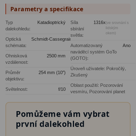
Parametry a specifikace
Typ
Katadioptrický
Síla
1316x
(ve srovnání s
lidským
dalekohledu:
sbírání
okem)
světla:
Optická
Schmidt-Cassegrain
schémata:
Automatizovaný
Ano
naváděcí systém GoTo
Ohnisková
2500 mm
(GOTO):
vzdálenost:
Úroveň uživatele: Pokročilý,
Průměr
254 mm (10″)
Zkušený
objektivu:
Oblast použití: Pozorování
Světelnost:
f/10
vesmíru, Pozorování planet
Pomůžeme vám vybrat
první dalekohled