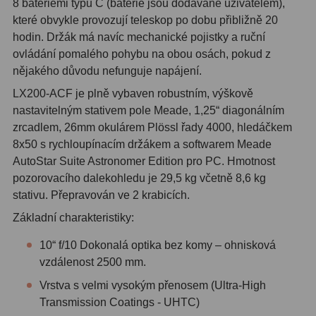
8 bateriemi typu C (baterie jsou dodávané uživatelem),
které obvykle provozují teleskop po dobu přibližně 20
Adaptéry T2
39
hodin. Držák má navíc mechanické pojistky a ruční
Adaptéry M48
33
ovládání pomalého pohybu na obou osách, pokud z
nějakého důvodu nefunguje napájení.
Filtry L-RGB
7
LX200-ACF je plně vybaven robustním, výškově
nastavitelným stativem pole Meade, 1,25“ diagonálním
Filtry Pass
6
zrcadlem, 26mm okulárem Plössl řady 4000, hledáčkem
Filtry Block
10
8x50 s rychloupínacím držákem a softwarem Meade
AutoStar Suite Astronomer Edition pro PC. Hmotnost
Filtry Clip
5
pozorovacího dalekohledu je 29,5 kg včetně 8,6 kg
stativu. Přepravován ve 2 krabicích.
Filtry CCD Hα, OIII
7
Základní charakteristiky:
Filtrová kola a rámy
16
10“ f/10 Dokonalá optika bez komy – ohnisková
Rovnače a reduktory
13
vzdálenost 2500 mm.
Vrstva s velmi vysokým přenosem (Ultra-High
Zaostření
11
Transmission Coatings - UHTC)