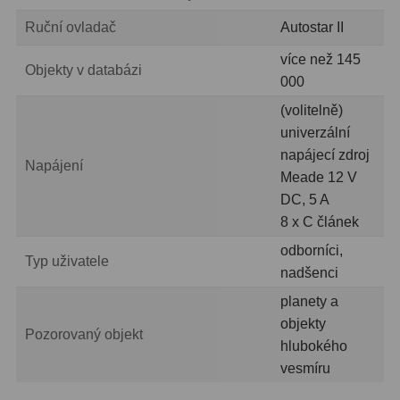
Čidla
2
Ruční ovladač
Autostar II
Teploměry a vlhkoměry
15
více než 145
Objekty v databázi
Lupy
69
000
(volitelně)
Astronomická literatura
10
univerzální
napájecí zdroj
Napájení
Meade 12 V
DC, 5 A
8 x C článek
odborníci,
Typ uživatele
nadšenci
planety a
objekty
Pozorovaný objekt
hlubokého
vesmíru