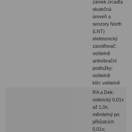
zámek zrcadla
skutečná
Lovecké a turistické
113
úroveň a
Námořní
11
senzory North
(LNT)
Sportovní
54
elektronický
zaostřovač:
Kapesní
14
volitelně
Divadelní
2
antivibrační
podložky:
Univerzální
41
volitelně
klín: volitelně
Dálkoměry a Noční vidění
17
RA a Dek:
Dálkoměry
9
siderický 0,01x
až 1,0x,
Noční vidění
8
měnitelný po
přírůstcích
Mikroskopy
92
0,01x;